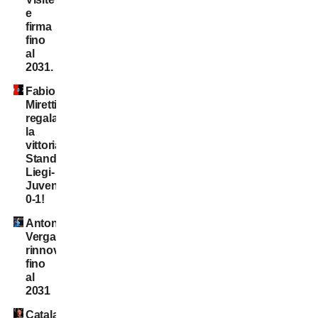
e
firma
fino
al
2031.
Fabio
Miretti
regala
la
vittoria,
Standard
Liegi-
Juventus
0-1!
Antonio
Vergara,
rinnovo
fino
al
2031
Catalano