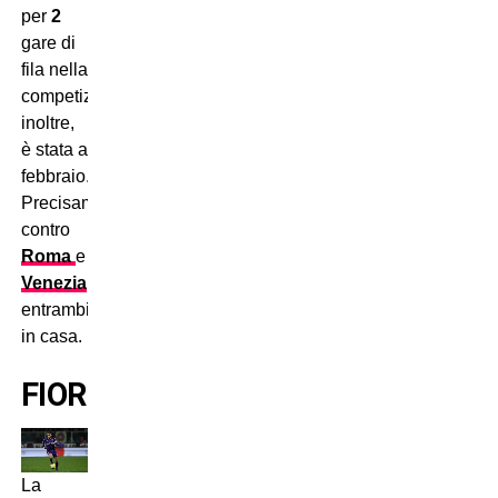
per
2
gare di
fila nella
competizione,
inoltre,
è stata a
febbraio.
Precisamente
contro
Roma
e
Venezia
,
entrambi
in casa.
FIORENTINA
La