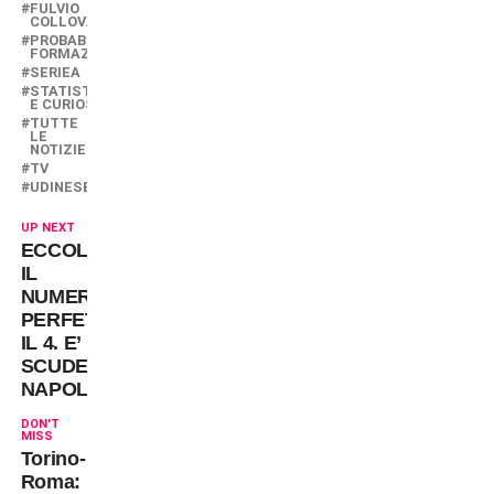
FULVIO
COLLOVATI
PROBABILI
FORMAZIONI
SERIEA
STATISTICHE
E CURIOSITÀ
TUTTE
LE
NOTIZIE
TV
UDINESE
UP NEXT
ECCOLO,
IL
NUMERO
PERFETTO:
IL 4. E’
SCUDETTO
NAPOLI!
DON'T
MISS
Torino-
Roma: