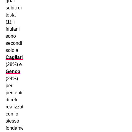
goal
subiti di
testa
(
1
), i
friulani
sono
secondi
solo a
Cagliari
(28%) e
Genoa
(24%)
per
percentuale
di reti
realizzate
con lo
stesso
fondamentale