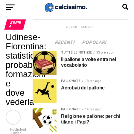
SERIE
A
ADVERTISEMENT
Udinese-
RECENTI
POPOLARI
Fiorentina:
TUTTE LE NOTIZIE
13 ore ago
statistiche,
Il pallone a volte entra nel
probabili
vocabolario
formazioni
e
PALLONATE
13 ore ago
Acrobati del pallone
dove
vederla
PALLONATE
14 ore ago
Religione e pallone: per chi
tifano i Papi?
Published
1 anno