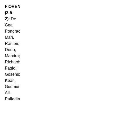
FIORENTINA
(3-5-
2):
De
Gea;
Pongracic,
Marì,
Ranieri;
Dodo,
Mandragora,
Richardson,
Fagioli,
Gosens;
Kean,
Gudmundsson.
All.
Palladino