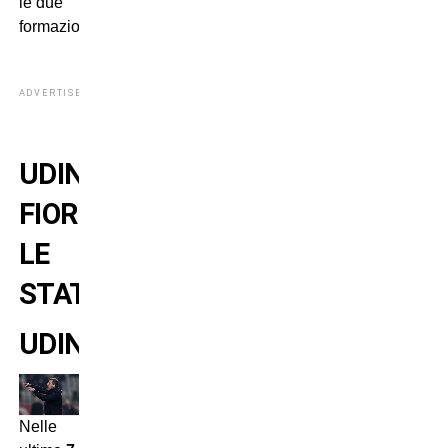
le due
formazioni.
ADVERTISEMENT
UDINESE-
FIORENTINA:
LE
STATISTICHE
UDINESE
Nelle