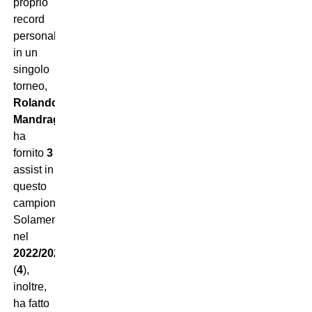
proprio
record
personale
in un
singolo
torneo,
Rolando
Mandragora
ha
fornito
3
assist in
questo
campionato.
Solamente
nel
2022/2023
(
4
),
inoltre,
ha fatto