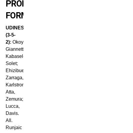
PROBABILI
FORMAZIONI
UDINESE
(3-5-
2):
Okoye;
Giannetti,
Kabasele,
Solet;
Ehizibue,
Zarraga,
Karlstrom,
Atta,
Zemura;
Lucca,
Davis.
All.
Runjaic