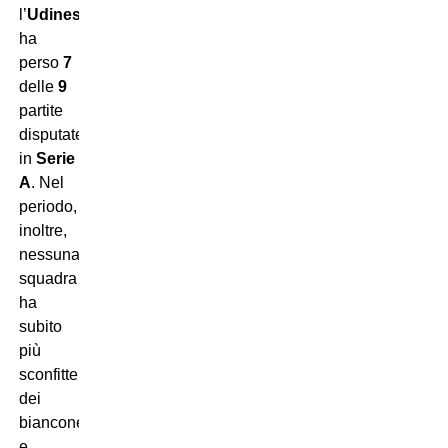
l’
Udinese
ha
perso
7
delle
9
partite
disputate
in
Serie
A
. Nel
periodo,
inoltre,
nessuna
squadra
ha
subito
più
sconfitte
dei
bianconeri
e