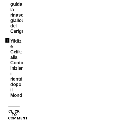
guida
la
rinascita
gialloblù
del
Cerignola
Yildiz
e
Celik:
alla
Continassa
iniziano
i
rientri
dopo
il
Mondiale
CLICK
TO
COMMENT