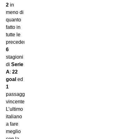
2
in
meno di
quanto
fatto in
tutte le
precedenti
6
stagioni
di
Serie
A
:
22
goal
ed
1
passaggio
vincente.
L’ultimo
italiano
a fare
meglio
con la