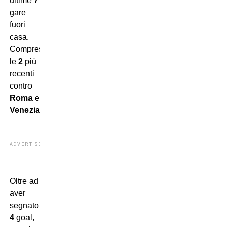
ultime
7
gare
fuori
casa.
Comprese
le
2
più
recenti
contro
Roma
e
Venezia
.
ADVERTISEMENT
Oltre ad
aver
segnato
4
goal,