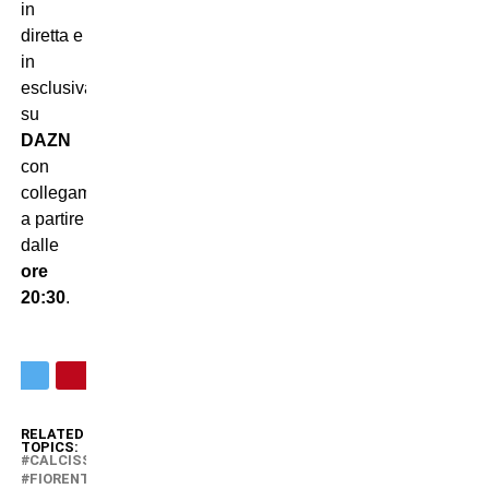
in
diretta e
in
esclusiva
su
DAZN
con
collegamento
a partire
dalle
ore
20:30
.
RELATED
TOPICS:
CALCISSIMO
FIORENTINA