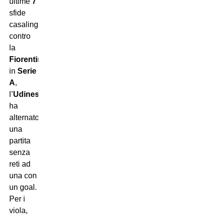
ultime
7
sfide
casalinghe
contro
la
Fiorentina
in
Serie
A
,
l’
Udinese
ha
alternato
una
partita
senza
reti ad
una con
un goal.
Per i
viola,