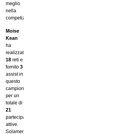
meglio
nella
competizione.
Moise
Kean
ha
realizzato
18
reti e
fornito
3
assist in
questo
campionato,
per un
totale di
21
partecipazioni
attive.
Solamente