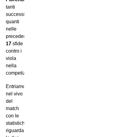
tanti
successi
quanti
nelle
precedenti
17
sfide
contro i
viola
nella
competizione.
Entriamo
nel vivo
del
match
con le
statistiche
riguardanti