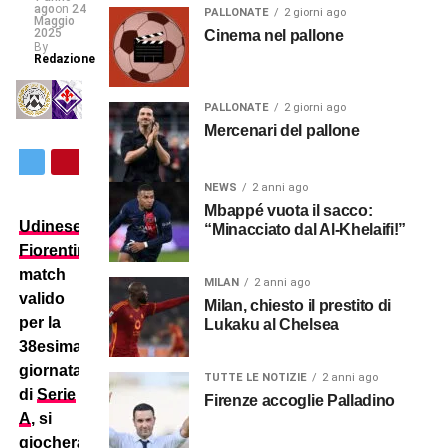
ago
on
24
PALLONATE
2 giorni ago
Maggio
2025
Cinema nel pallone
By
Redazione
PALLONATE
2 giorni ago
Mercenari del pallone
NEWS
2 anni ago
Mbappé vuota il sacco:
Udinese
–
“Minacciato dal Al-Khelaifi!”
Fiorentina
,
match
MILAN
2 anni ago
valido
Milan, chiesto il prestito di
per la
Lukaku al Chelsea
38esima
giornata
TUTTE LE NOTIZIE
2 anni ago
di
Serie
Firenze accoglie Palladino
A
, si
giocherà