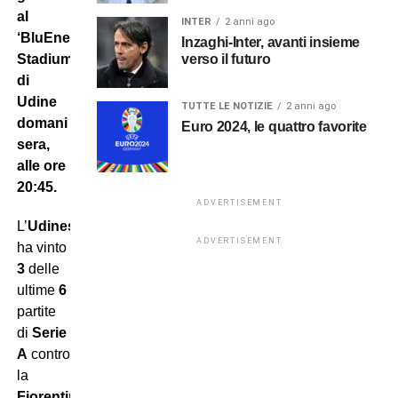
al
INTER
2 anni ago
‘BluEnergy
Inzaghi-Inter, avanti insieme
verso il futuro
Stadium’
di
Udine
TUTTE LE NOTIZIE
2 anni ago
domani
Euro 2024, le quattro favorite
sera,
alle ore
20:45.
ADVERTISEMENT
L’
Udinese
ADVERTISEMENT
ha vinto
3
delle
ultime
6
partite
di
Serie
A
contro
la
Fiorentina
,