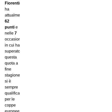
Fiorentina
ha
attualmente
62
punti
e
nelle
7
occasioni
in cui ha
superato
questa
quota a
fine
stagione
si è
sempre
qualificata
per le
coppe
europee.