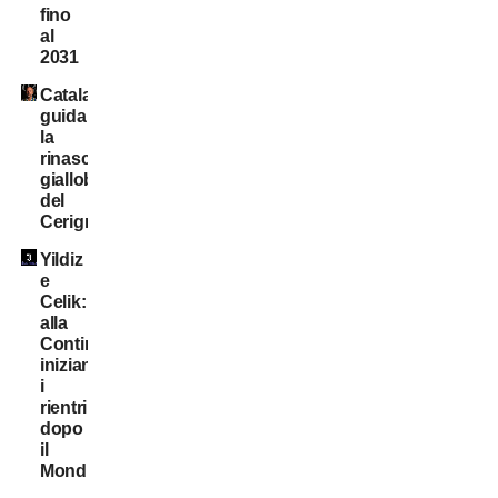
fino
al
2031
Catalano
guida
la
rinascita
gialloblù
del
Cerignola
Yildiz
e
Celik:
alla
Continassa
iniziano
i
rientri
dopo
il
Mondiale