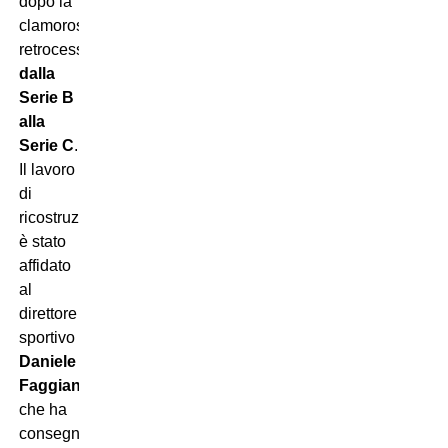
dopo la
clamorosa
retrocessione
dalla
Serie B
alla
Serie C
.
Il lavoro
di
ricostruzione
è stato
affidato
al
direttore
sportivo
Daniele
Faggiano
,
che ha
consegnato