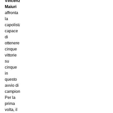
Vincenzo
Maiuri
affronta
la
capolista,
capace
di
ottenere
cinque
vittorie
su
cinque
in
questo
avvio di
campionato.
Per la
prima
volta, il