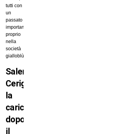
tutti con
un
passato
importante
proprio
nella
società
gialloblù.
Salernitana-
Cerignola
,
la
carica
dopo
il