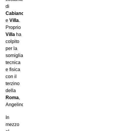
di
Cabianca
e
Villa
.
Proprio
Villa
ha
colpito
per la
somiglianza
tecnica
e fisica
con il
terzino
della
Roma
,
Angelino.
In
mezzo