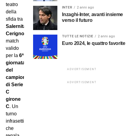
teatro
INTER
2 anni ago
della
Inzaghi-Inter, avanti insieme
sfida tra
verso il futuro
Salernitana-
Cerignola
,
TUTTE LE NOTIZIE
2 anni ago
match
Euro 2024, le quattro favorite
valido
per la
6ª
giornata
del
ADVERTISEMENT
campionato
ADVERTISEMENT
di Serie
C
girone
C
. Un
turno
infrasettimanale
che
regala