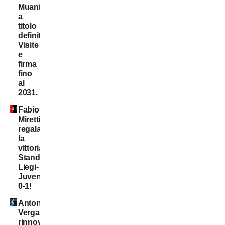
Muani:
a
titolo
definitivo!
Visite
e
firma
fino
al
2031.
Fabio
Miretti
regala
la
vittoria,
Standard
Liegi-
Juventus
0-1!
Antonio
Vergara,
rinnovo