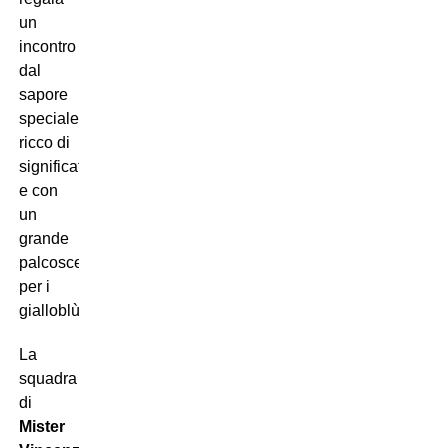
un
incontro
dal
sapore
speciale,
ricco di
significati
e con
un
grande
palcoscenico
per i
gialloblù.
La
squadra
di
Mister