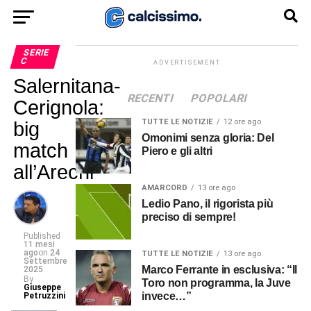
SERIE
C
ADVERTISEMENT
Salernitana-
RECENTI
POPOLARI
Cerignola:
TUTTE LE NOTIZIE
12 ore ago
big
Omonimi senza gloria: Del
match
Piero e gli altri
all’Arechi
AMARCORD
13 ore ago
Ledio Pano, il rigorista più
preciso di sempre!
Published
11 mesi
ago
on
24
TUTTE LE NOTIZIE
13 ore ago
Settembre
Marco Ferrante in esclusiva: “Il
2025
By
Toro non programma, la Juve
Giuseppe
invece…”
Petruzzini