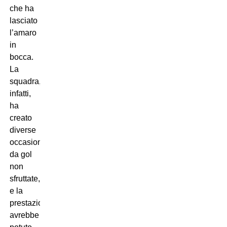
che ha
lasciato
l’amaro
in
bocca.
La
squadra,
infatti,
ha
creato
diverse
occasioni
da gol
non
sfruttate,
e la
prestazione
avrebbe