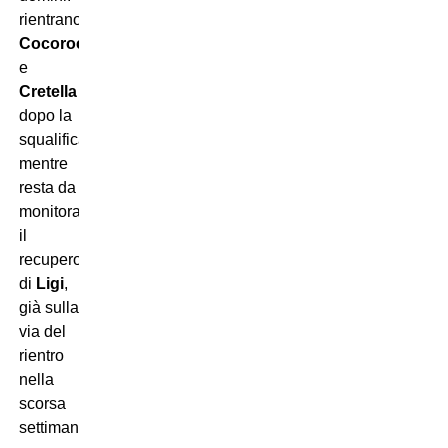
rientrano
Cocorocchio
e
Cretella
dopo la
squalifica,
mentre
resta da
monitorare
il
recupero
di
Ligi
,
già sulla
via del
rientro
nella
scorsa
settimana.