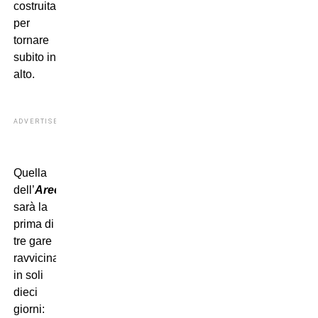
costruita
per
tornare
subito in
alto.
ADVERTISEMENT
Quella
dell’
Arechi
sarà la
prima di
tre gare
ravvicinate
in soli
dieci
giorni: