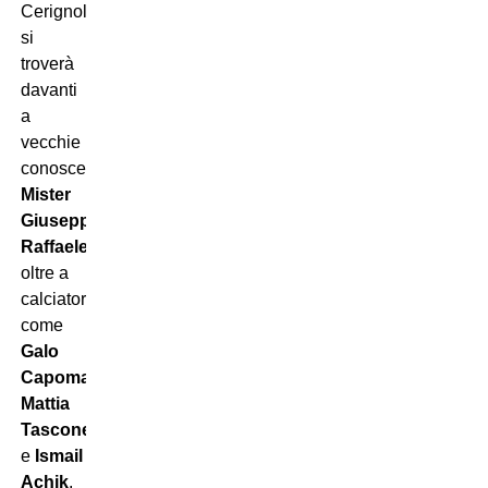
Cerignola
si
troverà
davanti
a
vecchie
conoscenze:
Mister
Giuseppe
Raffaele
,
oltre a
calciatori
come
Galo
Capomaggio
,
Mattia
Tascone
e
Ismail
Achik
,