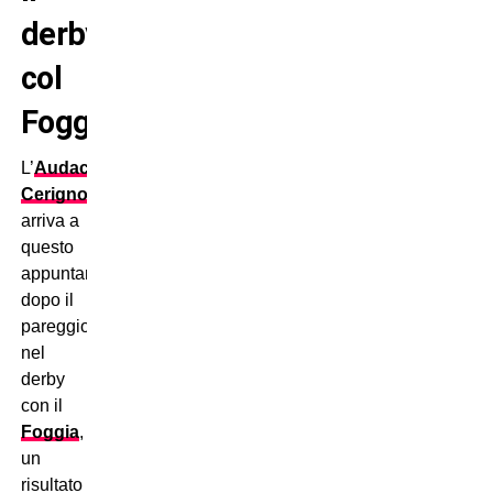
derby
col
Foggia
L’
Audace
Cerignola
arriva a
questo
appuntamento
dopo il
pareggio
nel
derby
con il
Foggia
,
un
risultato