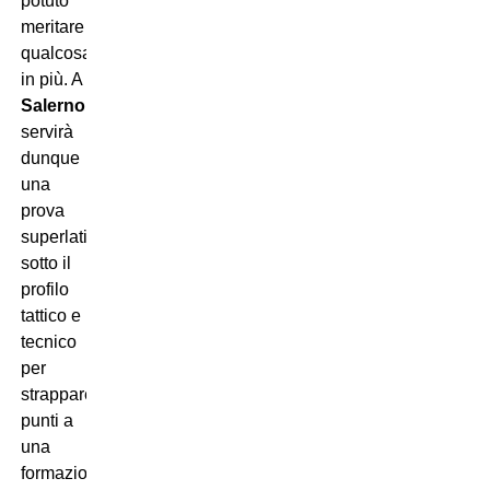
potuto
meritare
qualcosa
in più. A
Salerno
servirà
dunque
una
prova
superlativa
sotto il
profilo
tattico e
tecnico
per
strappare
punti a
una
formazione