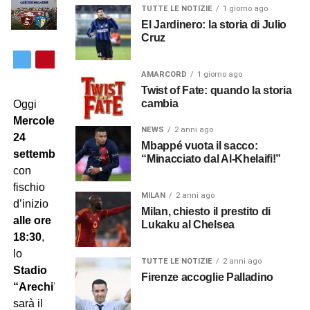
TUTTE LE NOTIZIE
1 giorno ago
El Jardinero: la storia di Julio
Cruz
AMARCORD
1 giorno ago
Twist of Fate: quando la storia
cambia
Oggi
Mercoledì
NEWS
2 anni ago
24
Mbappé vuota il sacco:
settembre
,
“Minacciato dal Al-Khelaifi!”
con
fischio
MILAN
2 anni ago
d’inizio
Milan, chiesto il prestito di
alle ore
Lukaku al Chelsea
18:30
,
lo
TUTTE LE NOTIZIE
2 anni ago
Stadio
Firenze accoglie Palladino
“Arechi”
sarà il