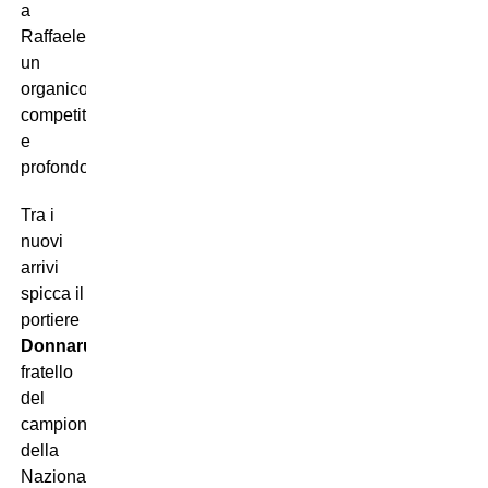
a
Raffaele
un
organico
competitivo
e
profondo.
Tra i
nuovi
arrivi
spicca il
portiere
Donnarumma
,
fratello
del
campione
della
Nazionale.