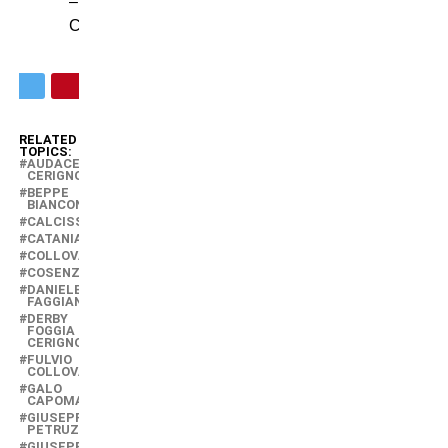
–
Casarano
RELATED
TOPICS:
AUDACE
CERIGNOLA
BEPPE
BIANCONERO
CALCISSIMO
CATANIA
COLLOVATI
COSENZA
DANIELE
FAGGIANO
DERBY
FOGGIA
CERIGNOLA
FULVIO
COLLOVATI
GALO
CAPOMAGGIO
GIUSEPPE
PETRUZZINI
GIUSEPPE