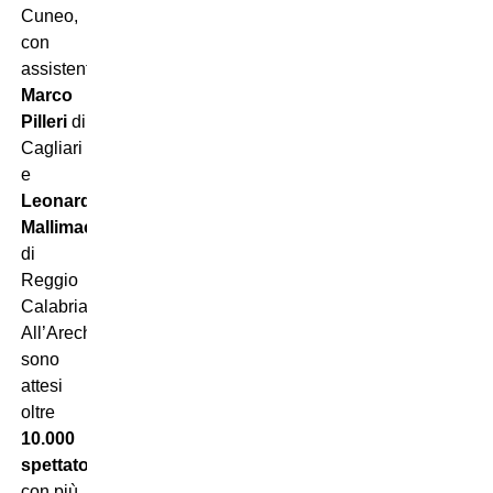
Cuneo,
con
assistenti
Marco
Pilleri
di
Cagliari
e
Leonardo
Mallimaci
di
Reggio
Calabria.
All’Arechi
sono
attesi
oltre
10.000
spettatori
,
con più