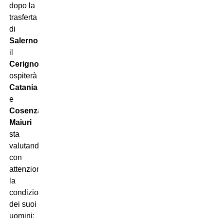
dopo la
trasferta
di
Salerno
,
il
Cerignola
ospiterà
Catania
e
Cosenza
.
Maiuri
sta
valutando
con
attenzione
la
condizione
dei suoi
uomini: