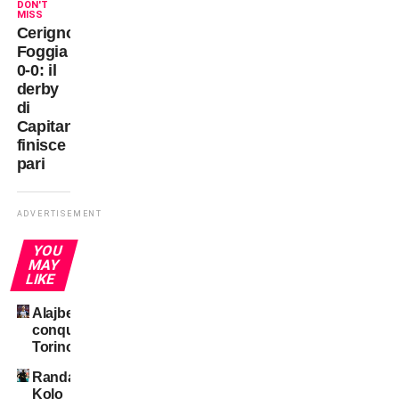
DON'T
MISS
Cerignola-
Foggia
0-0: il
derby
di
Capitanata
finisce
pari
ADVERTISEMENT
YOU
MAY
LIKE
Alajbegovic
conquista
Torino
Randal
Kolo