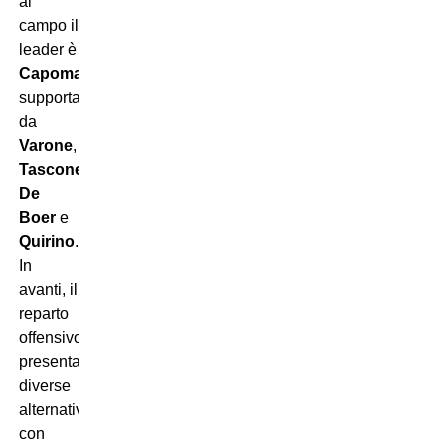
al
campo il
leader è
Capomaggio
,
supportato
da
Varone
,
Tascone
,
De
Boer
e
Quirino
.
In
avanti, il
reparto
offensivo
presenta
diverse
alternative
con