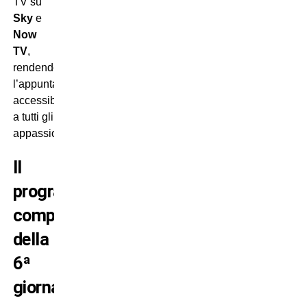
TV su
Sky
e
Now
TV
,
rendendo
l’appuntamento
accessibile
a tutti gli
appassionati.
Il
programma
completo
della
6ª
giornata