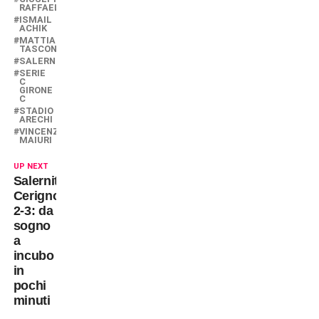
RAFFAELE
ISMAIL
ACHIK
MATTIA
TASCONE
SALERNITANA
SERIE
C
GIRONE
C
STADIO
ARECHI
VINCENZO
MAIURI
UP NEXT
Salernitana-
Cerignola
2-3: da
sogno
a
incubo
in
pochi
minuti