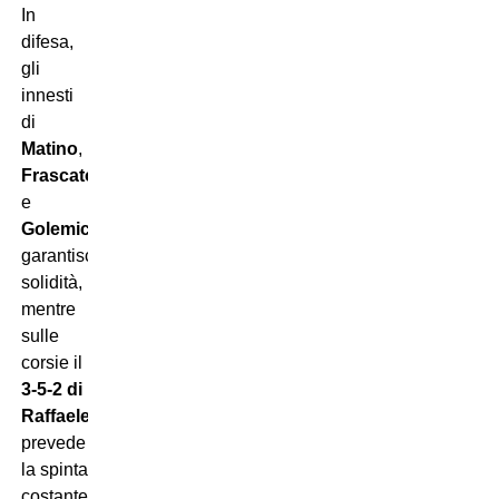
In
difesa,
gli
innesti
di
Matino
,
Frascatore
e
Golemic
garantiscono
solidità,
mentre
sulle
corsie il
3-5-2 di
Raffaele
prevede
la spinta
costante