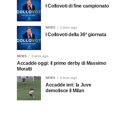
I Collovoti di fine campionato
NEWS
2 anni ago
I Collovoti della 36ª giornata
NEWS
2 anni ago
Accadde oggi: il primo derby di Massimo
Moratti
NEWS
2 anni ago
Accadde ieri: la Juve
demolisce il Milan