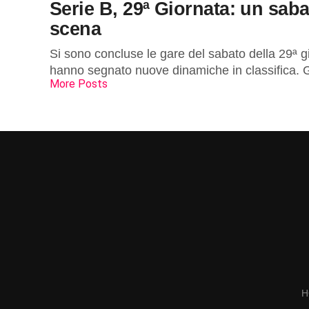
Serie B, 29ª Giornata: un saba
scena
Si sono concluse le gare del sabato della 29ª gi
hanno segnato nuove dinamiche in classifica. Gl
More Posts
H