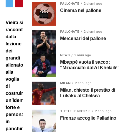
PALLONATE
2 giorni ago
Cinema nel pallone
Vieira si
racconta:
PALLONATE
2 giorni ago
dalla
Mercenari del pallone
lezione
dei
NEWS
2 anni ago
grandi
Mbappé vuota il sacco:
allenatori
“Minacciato dal Al-Khelaifi!”
alla
voglia
MILAN
2 anni ago
di
Milan, chiesto il prestito di
costruire
Lukaku al Chelsea
un’identità
forte e
TUTTE LE NOTIZIE
2 anni ago
personale
Firenze accoglie Palladino
in
panchina.