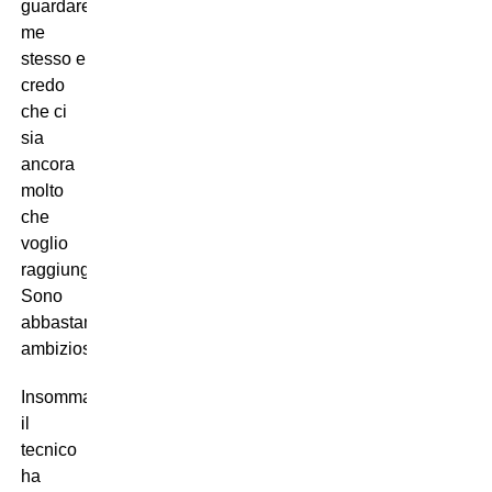
guardare
me
stesso e
credo
che ci
sia
ancora
molto
che
voglio
raggiungere.
Sono
abbastanza
ambizioso”.
Insomma,
il
tecnico
ha