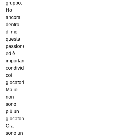
gruppo.
Ho
ancora
dentro
di me
questa
passione
ed è
importante
condividerla
coi
giocatori.
Ma io
non
sono
più un
giocatore.
Ora
sono un