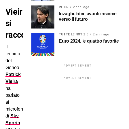
INTER
2 anni ago
Vieira
Inzaghi-Inter, avanti insieme
verso il futuro
si
racconta
TUTTE LE NOTIZIE
2 anni ago
Euro 2024, le quattro favorite
Il
tecnico
del
ADVERTISEMENT
Genoa
Patrick
ADVERTISEMENT
Vieira
ha
parlato
ai
microfoni
di
Sky
Sports