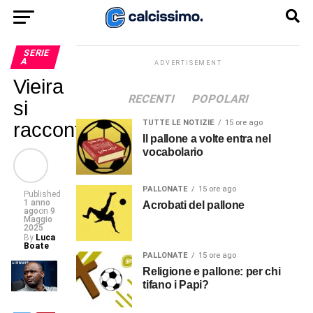
SERIE
A
ADVERTISEMENT
Vieira
RECENTI
POPOLARI
si
TUTTE LE NOTIZIE
15 ore ago
racconta
Il pallone a volte entra nel
vocabolario
PALLONATE
15 ore ago
Published
1 anno
Acrobati del pallone
ago
on
9
Maggio
2025
By
Luca
Boate
PALLONATE
15 ore ago
Religione e pallone: per chi
tifano i Papi?