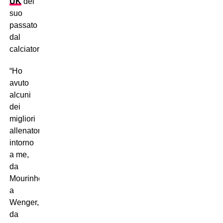
UK
del
suo
passato
dal
calciatore:
“Ho
avuto
alcuni
dei
migliori
allenatori
intorno
a me,
da
Mourinho
a
Wenger,
da