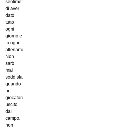
sentimento
di aver
dato
tutto
ogni
giorno e
in ogni
allenamento.
Non
sarò
mai
soddisfatto
quando
un
giocatore,
uscito
dal
campo,
non