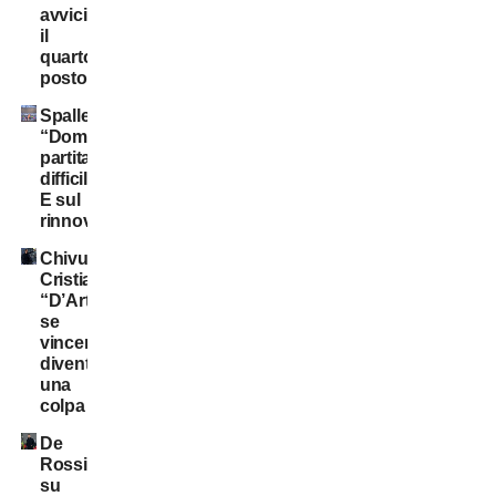
avvicinano
il
quarto
posto
Spalletti:
“Domani
partita
difficilissima.
E sul
rinnovo…”
Chivu
Cristian
“D’Artagnan”:
se
vincere
diventa
una
colpa
De
Rossi
su