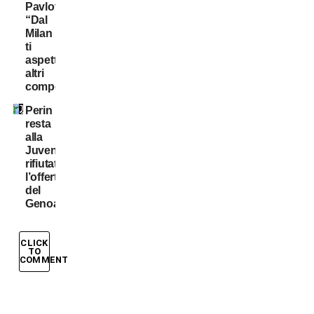
Pavlovic:
“Dal
Milan
ti
aspetti
altri
comportamenti”
Perin
resta
alla
Juventus:
rifiutata
l’offerta
del
Genoa
CLICK
TO
COMMENT