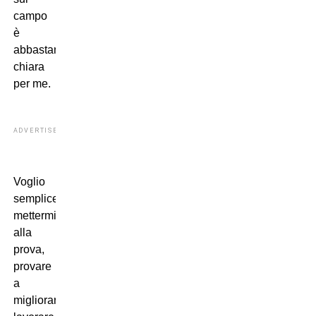
campo
è
abbastanza
chiara
per me.
ADVERTISEMENT
Voglio
semplicemente
mettermi
alla
prova,
provare
a
migliorare,