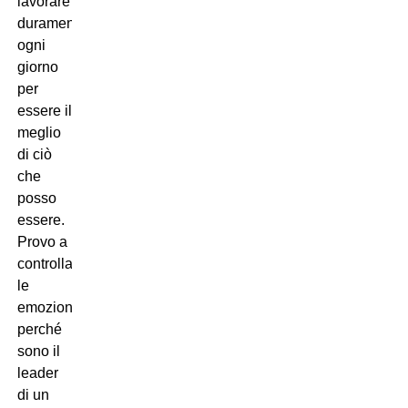
lavorare
duramente
ogni
giorno
per
essere il
meglio
di ciò
che
posso
essere.
Provo a
controllare
le
emozioni
perché
sono il
leader
di un