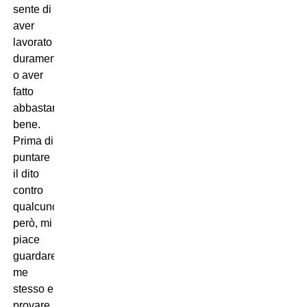
sente di
aver
lavorato
duramente
o aver
fatto
abbastanza
bene.
Prima di
puntare
il dito
contro
qualcuno,
però, mi
piace
guardare
me
stesso e
provare