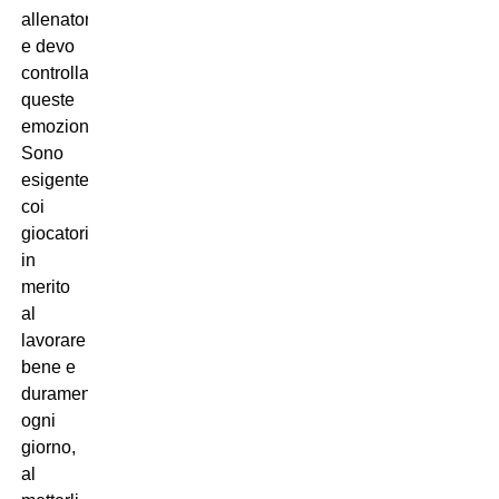
allenatore
e devo
controllare
queste
emozioni.
Sono
esigente
coi
giocatori
in
merito
al
lavorare
bene e
duramente
ogni
giorno,
al