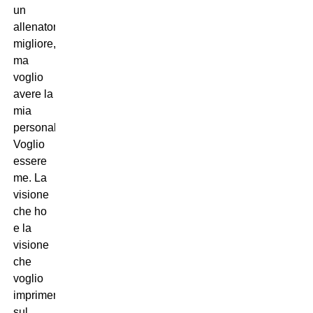
un
allenatore
migliore,
ma
voglio
avere la
mia
personalità.
Voglio
essere
me. La
visione
che ho
e la
visione
che
voglio
imprimere
sul