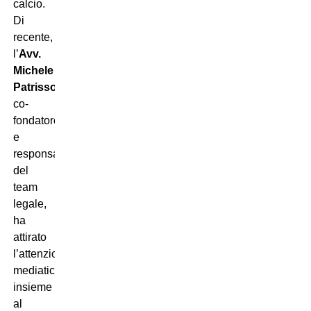
calcio.
Di
recente,
l’
Avv.
Michele
Patrisso
,
co-
fondatore
e
responsabile
del
team
legale,
ha
attirato
l’attenzione
mediatica,
insieme
al