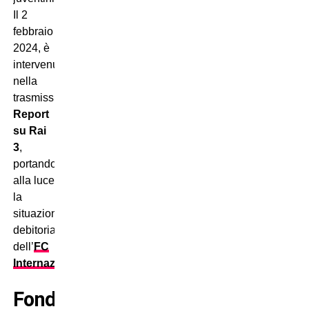
Il 2
febbraio
2024, è
intervenuta
nella
trasmissione
Report
su Rai
3
,
portando
alla luce
la
situazione
debitoria
dell’
FC
Internazionale
.
Fondazione