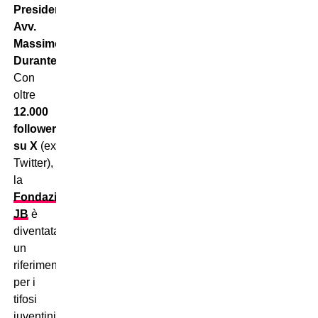
Presidente
Avv.
Massimo
Durante
.
Con
oltre
12.000
follower
su X
(ex
Twitter),
la
Fondazione
JB
è
diventata
un
riferimento
per i
tifosi
juventini.