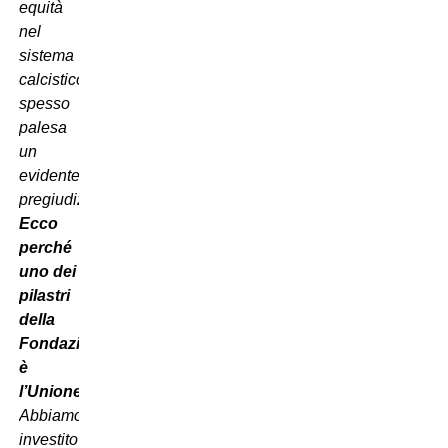
equità
nel
sistema
calcistico
spesso
palesa
un
evidente
pregiudizio.
Ecco
perché
uno dei
pilastri
della
Fondazione
è
l’Unione
.
Abbiamo
investito