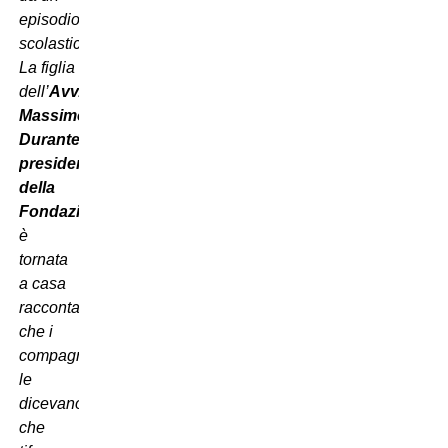
episodio
scolastico.
La figlia
dell’
Avv.
Massimo
Durante
,
presidente
della
Fondazione
,
è
tornata
a casa
raccontando
che i
compagni
le
dicevano
che