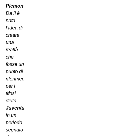
Piemonte
.
Da lì è
nata
l’idea di
creare
una
realtà
che
fosse un
punto di
riferimento
per i
tifosi
della
Juventus
,
in un
periodo
segnato