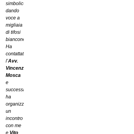
simbolico,
dando
voce a
migliaia
di tifosi
bianconeri.
Ha
contattato
l’
Avv.
Vincenzo
Mosca
e
successivamente
ha
organizzato
un
incontro
con me
e
Vito