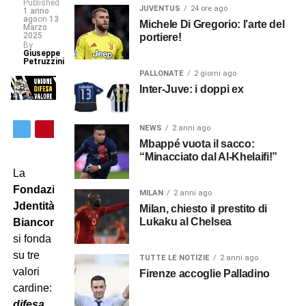
Published
JUVENTUS
24 ore ago
1 anno
ago
on
13
Michele Di Gregorio: l’arte del
Marzo
2025
portiere!
By
Giuseppe
Petruzzini
PALLONATE
2 giorni ago
Inter-Juve: i doppi ex
NEWS
2 anni ago
Mbappé vuota il sacco:
“Minacciato dal Al-Khelaifi!”
La
Fondazione
MILAN
2 anni ago
Jdentità
Milan, chiesto il prestito di
Lukaku al Chelsea
Bianconera
si fonda
su tre
TUTTE LE NOTIZIE
2 anni ago
valori
Firenze accoglie Palladino
cardine:
difesa,