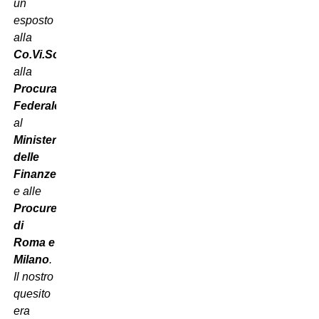
un
esposto
alla
Co.Vi.Soc.
,
alla
Procura
Federale
,
al
Ministero
delle
Finanze
e alle
Procure
di
Roma e
Milano
.
Il nostro
quesito
era