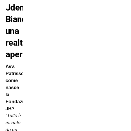
Jdentità
Bianconera,
una
realtà
aperta!
Avv.
Patrisso,
come
nasce
la
Fondazione
JB?
“Tutto è
iniziato
da un