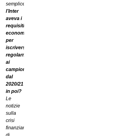
semplice:
l’Inter
aveva i
requisiti
economici
per
iscriversi
regolarmente
ai
campionati
dal
2020/21
in poi?
Le
notizie
sulla
crisi
finanziaria
di