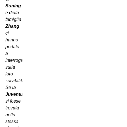
Suning
e della
famiglia
Zhang
ci
hanno
portato
a
interrogarci
sulla
loro
solvibilità.
Se la
Juventus
si fosse
trovata
nella
stessa