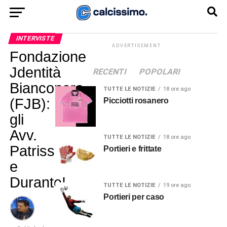
INTERVISTE
ADVERTISEMENT
Fondazione
Jdentità
RECENTI
POPOLARI
Bianconera
TUTTE LE NOTIZIE
18 ore ago
(FJB):
Picciotti rosanero
gli
Avv.
TUTTE LE NOTIZIE
18 ore ago
Patrisso
Portieri e frittate
e
Durante!
TUTTE LE NOTIZIE
19 ore ago
Portieri per caso