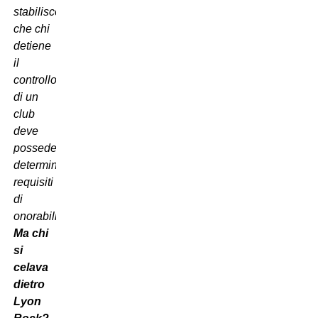
stabilisce
che chi
detiene
il
controllo
di un
club
deve
possedere
determinati
requisiti
di
onorabilità.
Ma chi
si
celava
dietro
Lyon