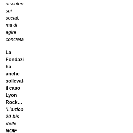
discuterne
sui
social,
ma di
agire
concretamente”.
La
Fondazione
ha
anche
sollevato
il caso
Lyon
Rock…
“L’
articolo
20-bis
delle
NOIF