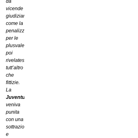
da
vicende
giudiziarie
come la
penalizzazione
per le
plusvalenze,
poi
rivelatesi
tutt’altro
che
fittizie.
La
Juventus
veniva
punita
con una
sottrazione
e