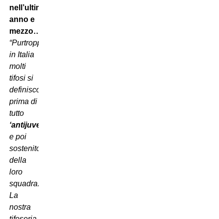
nell’ultimo
anno e
mezzo…
“Purtroppo
in Italia
molti
tifosi si
definiscono
prima di
tutto
‘antijuventini’
e poi
sostenitori
della
loro
squadra.
La
nostra
tifoseria