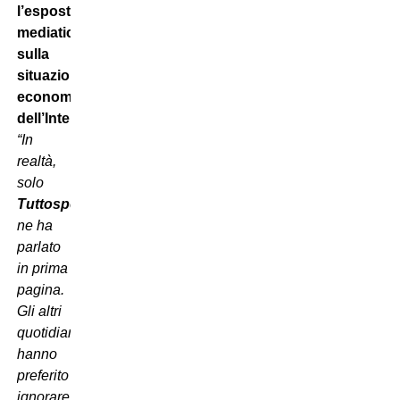
l’esposto
mediatico
sulla
situazione
economica
dell’Inter…
“In
realtà,
solo
Tuttosport
ne ha
parlato
in prima
pagina.
Gli altri
quotidiani
hanno
preferito
ignorare