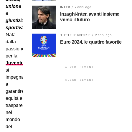
unione
INTER
2 anni ago
e
Inzaghi-Inter, avanti insieme
verso il futuro
giustizia
sportiva
.
Nata
TUTTE LE NOTIZIE
2 anni ago
dalla
Euro 2024, le quattro favorite
passione
per la
Juventus
,
ADVERTISEMENT
si
impegna
ADVERTISEMENT
a
garantire
equità e
trasparenza
nel
mondo
del