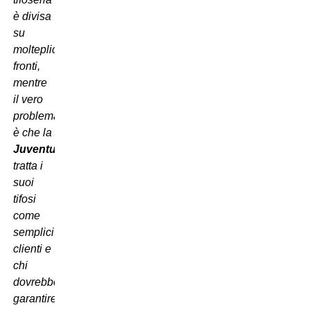
è divisa
su
molteplici
fronti,
mentre
il vero
problema
è che la
Juventus
tratta i
suoi
tifosi
come
semplici
clienti e
chi
dovrebbe
garantire