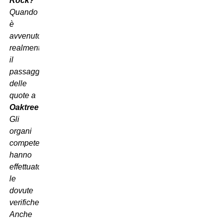
Rock?
Quando
è
avvenuto
realmente
il
passaggio
delle
quote a
Oaktree
?
Gli
organi
competenti
hanno
effettuato
le
dovute
verifiche?
Anche