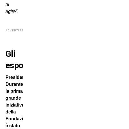
di
agire”
.
ADVERTISEMENT
Gli
esposti…
Presidente
Durante,
la prima
grande
iniziativa
della
Fondazione
è stato