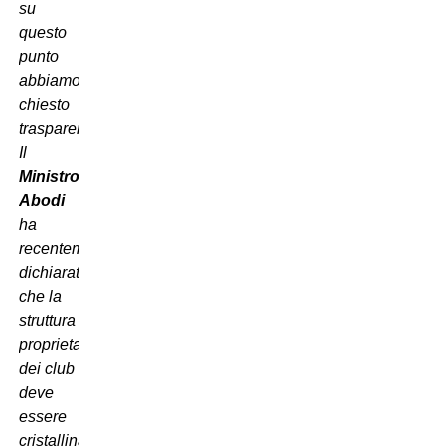
su
questo
punto
abbiamo
chiesto
trasparenza.
Il
Ministro
Abodi
ha
recentemente
dichiarato
che la
struttura
proprietaria
dei club
deve
essere
cristallina,