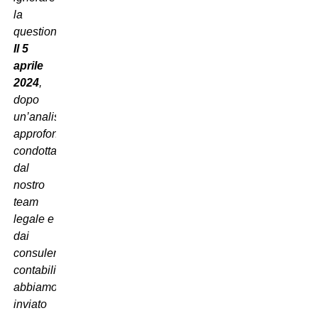
la
questione.
Il 5
aprile
2024
,
dopo
un’analisi
approfondita
condotta
dal
nostro
team
legale e
dai
consulenti
contabili,
abbiamo
inviato