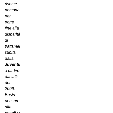
risorse
personali
per
porre
fine alla
disparità
di
trattamento
subita
dalla
Juventus
,
a partire
dai fatti
del
2006.
Basta
pensare
alla
penalizzazione