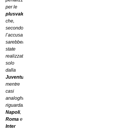
per le
plusvalenze
che,
secondo
l’accusa,
sarebbero
state
realizzate
solo
dalla
Juventus
,
mentre
casi
analoghi
riguardanti
Napoli
,
Roma
e
Inter