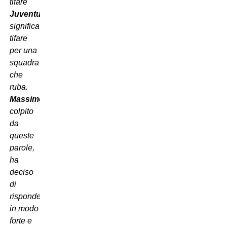
tifare
Juventus
significava
tifare
per una
squadra
che
ruba.
Massimo
,
colpito
da
queste
parole,
ha
deciso
di
rispondere
in modo
forte e