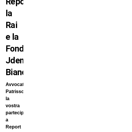
Report,
la
Rai
e la
Fondazione
Jdentità
Bianconera
Avvocato
Patrisso,
la
vostra
partecipazione
a
Report