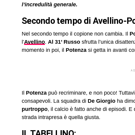
l’incredulità generale.
Secondo tempo di Avellino-P
Nel secondo tempo il copione non cambia. Il
P
l’
Avellino
.
Al 31’ Russo
sfrutta l’unica disatten
momento in poi, il
Potenza
si getta in avanti c
A
Il
Potenza
può recriminare, e non poco! Tuttavia
consapevoli. La squadra di
De Giorgio
ha dimos
purtroppo
, il calcio è fatto anche di episodi. E 
strada intrapresa è quella giusta.
IL TABELLINO: