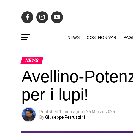
NEWS
COSÌ NON VAR
PAG
NEWS
Avellino-Potenz
per i lupi!
Published
1 anno ago
on
25 Marzo 2025
By
Giuseppe Petruzzini