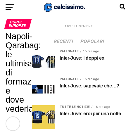
COPPE
EUROPEE
ADVERTISEMENT
Napoli-
RECENTI
POPOLARI
Qarabag:
PALLONATE
15 ore ago
le
Inter-Juve: i doppi ex
ultimissime
di
formazione
PALLONATE
15 ore ago
Inter-Juve: sapevate che…?
e
dove
vederla
TUTTE LE NOTIZIE
16 ore ago
Inter-Juve: eroi per una notte