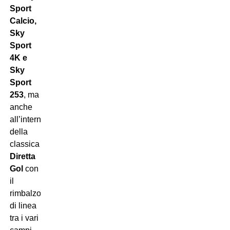
Sport
Calcio,
Sky
Sport
4K e
Sky
Sport
253
, ma
anche
all’interno
della
classica
Diretta
Gol
con
il
rimbalzo
di linea
tra i vari