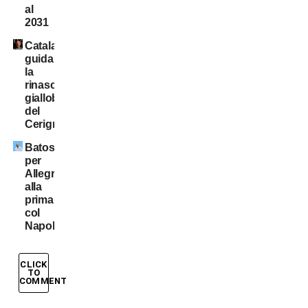
al
2031
Catalano
guida
la
rinascita
gialloblù
del
Cerignola
Batosta
per
Allegri
alla
prima
col
Napoli
CLICK
TO
COMMENT