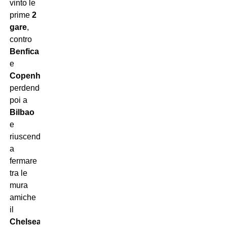
vinto le
prime
2
gare
,
contro
Benfica
e
Copenhagen
,
perdendo
poi a
Bilbao
e
riuscendo
a
fermare
tra le
mura
amiche
il
Chelsea