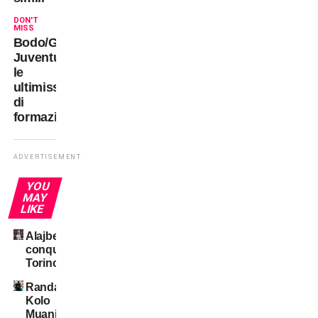
DON'T
MISS
Bodo/Glimt-
Juventus:
le
ultimissime
di
formazione
ADVERTISEMENT
YOU
MAY
LIKE
Alajbegovic
conquista
Torino
Randal
Kolo
Muani: