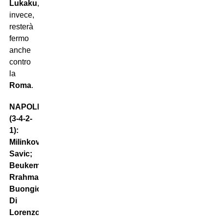
Lukaku
,
invece,
resterà
fermo
anche
contro
la
Roma
.
NAPOLI
(3-4-2-
1):
Milinkovic-
Savic;
Beukema,
Rrahmani,
Buongiorno;
Di
Lorenzo,