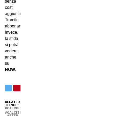
senza
costi
aggiuntivi.
Tramite
abbonamento,
invece,
la sfida
si potrà
vedere
anche
su
NOW
.
RELATED
TOPICS:
CALCISSIMO
CALCISSIMO
AFTER