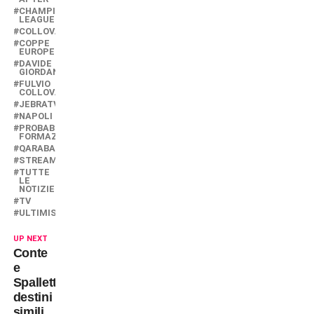
CHAMPIONS
LEAGUE
COLLOVATI
COPPE
EUROPEE
DAVIDE
GIORDANA
FULVIO
COLLOVATI
JEBRATV
NAPOLI
PROBABILI
FORMAZIONI
QARABAG
STREAMING
TUTTE
LE
NOTIZIE
TV
ULTIMISSIME
UP NEXT
Conte
e
Spalletti:
destini
simili