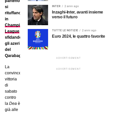
partenopei
si
INTER
2 anni ago
Inzaghi-Inter, avanti insieme
rituffano
verso il futuro
in
Champions
TUTTE LE NOTIZIE
2 anni ago
League
Euro 2024, le quattro favorite
sfidando
gli azeri
del
Qarabag.
ADVERTISEMENT
La
ADVERTISEMENT
convincente
vittoria
di
sabato
contro
la
Dea
è
già alle