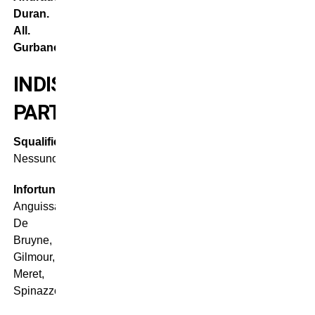
Duran.
All.
Gurbanov
INDISPONIBILI
PARTENOPEI
Squalificati
:
Nessuno
Infortunati
:
Anguissa,
De
Bruyne,
Gilmour,
Meret,
Spinazzola