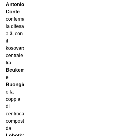
Antonio
Conte
conferma
la difesa
a
3
, con
il
kosovaro
centrale
tra
Beukema
e
Buongiorno
e la
coppia
di
centrocampo
composta
da
Lobotka