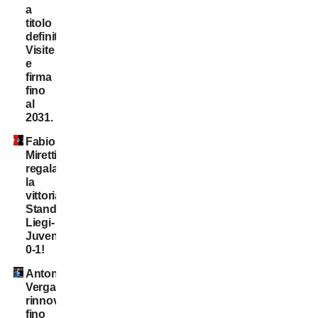
a
titolo
definitivo!
Visite
e
firma
fino
al
2031.
Fabio
Miretti
regala
la
vittoria,
Standard
Liegi-
Juventus
0-1!
Antonio
Vergara,
rinnovo
fino