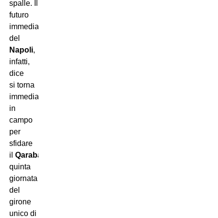
spalle. Il
futuro
immediato
del
Napoli
,
infatti,
dice
si
torna
immediatamente
in
campo
per
sfidare
il
Qarabag
nella
quinta
giornata
del
girone
unico di