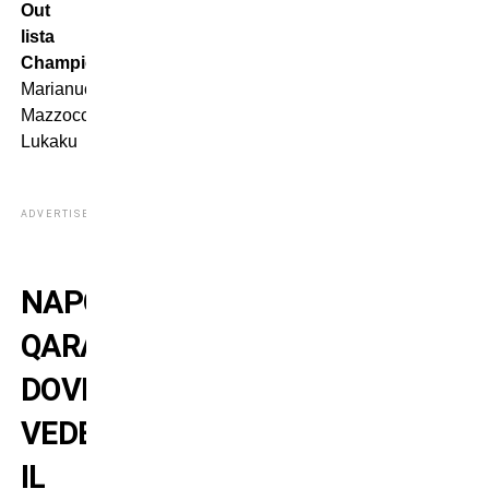
Out
lista
Champions
:
Marianucci,
Mazzocchi,
Lukaku
ADVERTISEMENT
NAPOLI-
QARABAG:
DOVE
VEDERE
IL