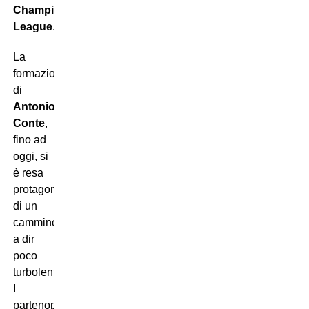
Champions
League
.
La
formazione
di
Antonio
Conte
,
fino ad
oggi, si
è resa
protagonista
di un
cammino
a dir
poco
turbolento.
I
partenopei,