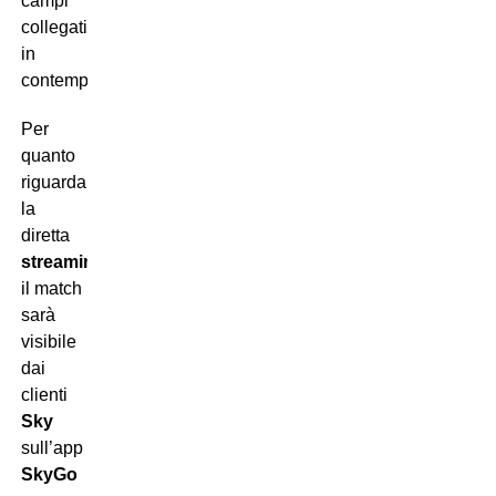
campi
collegati
in
contemporanea.
Per
quanto
riguarda
la
diretta
streaming
,
il match
sarà
visibile
dai
clienti
Sky
sull’app
SkyGo