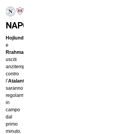
NAPOLI
Hojlund
e
Rrahmani
,
usciti
anzitempo
contro
l’
Atalanta
,
saranno
regolarmente
in
campo
dal
primo
minuto.