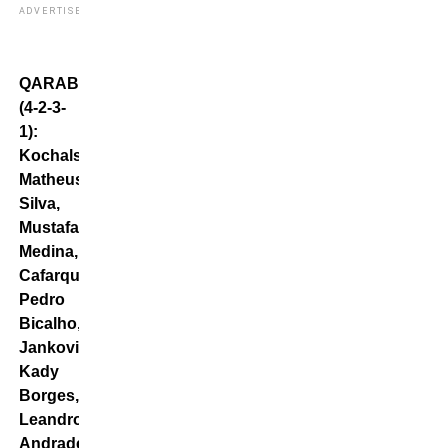
ADVERTISEMENT
QARABAG
(4-2-3-
1):
Kochalski;
Matheus
Silva,
Mustafazada,
Medina,
Cafarquliyev;
Pedro
Bicalho,
Jankovic;
Kady
Borges,
Leandro
Andrade;