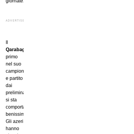
giornate.
ADVERTISEMENT
Il
Qarabag
,
primo
nel suo
campionato
e partito
dai
preliminari,
si sta
comportando
benissimo.
Gli azeri
hanno