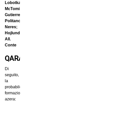
Lobotka,
McTominay,
Gutierrez;
Politano,
Neres;
Hojlund.
All.
Conte
QARABAG
Di
seguito,
la
probabile
formazione
azera: