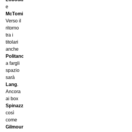
e
McTominay
.
Verso il
ritorno
tra i
titolari
anche
Politano
:
a fargli
spazio
sarà
Lang
.
Ancora
ai box
Spinazzola
,
così
come
Gilmour
.