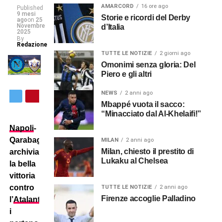
AMARCORD
16 ore ago
Published
9 mesi
Storie e ricordi del Derby
ago
on
25
Novembre
d’Italia
2025
By
Redazione
TUTTE LE NOTIZIE
2 giorni ago
Omonimi senza gloria: Del
Piero e gli altri
NEWS
2 anni ago
Mbappé vuota il sacco:
“Minacciato dal Al-Khelaifi!”
Napoli
-
Qarabag:
MILAN
2 anni ago
Milan, chiesto il prestito di
archiviata
Lukaku al Chelsea
la bella
vittoria
contro
TUTTE LE NOTIZIE
2 anni ago
Firenze accoglie Palladino
l’
Atalanta
,
i