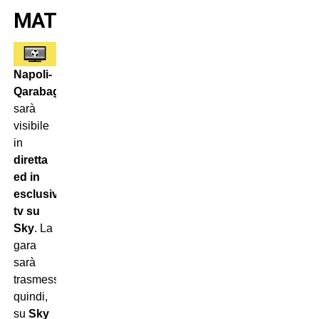
MATCH
Napoli-
Qarabag
sarà
visibile
in
diretta
ed in
esclusiva
tv su
Sky
. La
gara
sarà
trasmessa,
quindi,
su
Sky