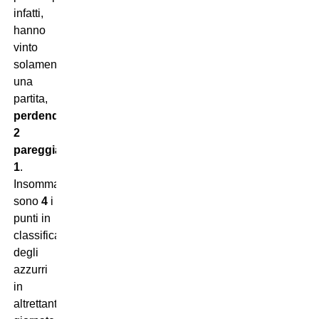
infatti,
hanno
vinto
solamente
una
partita,
perdendone
2
pareggiandone
1
.
Insomma:
sono
4
i
punti in
classifica
degli
azzurri
in
altrettante