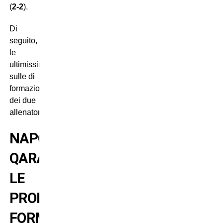
(
2-2
).
Di
seguito,
le
ultimissime
sulle di
formazione
dei due
allenatori.
NAPOLI-
QARABAG:
LE
PROBABILI
FORMAZIONI