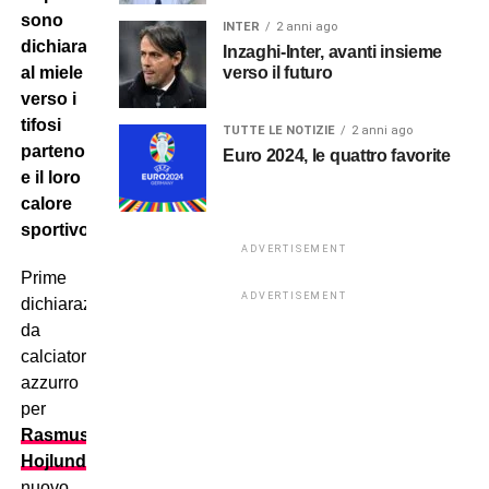
sono
INTER
2 anni ago
dichiarazioni
Inzaghi-Inter, avanti insieme
verso il futuro
al miele
verso i
tifosi
TUTTE LE NOTIZIE
2 anni ago
partenopei
Euro 2024, le quattro favorite
e il loro
calore
sportivo.
ADVERTISEMENT
Prime
ADVERTISEMENT
dichiarazioni
da
calciatore
azzurro
per
Rasmus
Hojlund
,
nuovo