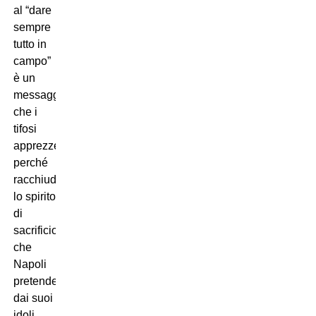
al “dare
sempre
tutto in
campo”
è un
messaggio
che i
tifosi
apprezzeranno,
perché
racchiude
lo spirito
di
sacrificio
che
Napoli
pretende
dai suoi
idoli.