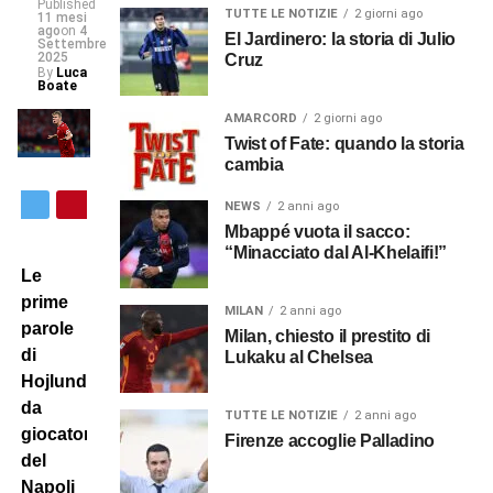
Published
TUTTE LE NOTIZIE
2 giorni ago
11 mesi
ago
on
4
El Jardinero: la storia di Julio
Settembre
2025
Cruz
By
Luca
Boate
AMARCORD
2 giorni ago
Twist of Fate: quando la storia
cambia
NEWS
2 anni ago
Mbappé vuota il sacco:
“Minacciato dal Al-Khelaifi!”
Le
prime
MILAN
2 anni ago
parole
Milan, chiesto il prestito di
di
Lukaku al Chelsea
Hojlund
da
TUTTE LE NOTIZIE
2 anni ago
giocatore
Firenze accoglie Palladino
del
Napoli