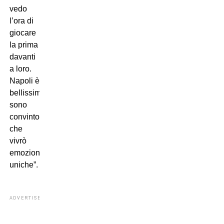
vedo
l’ora di
giocare
la prima
davanti
a loro.
Napoli è
bellissima,
sono
convinto
che
vivrò
emozioni
uniche”.
ADVERTISEMENT