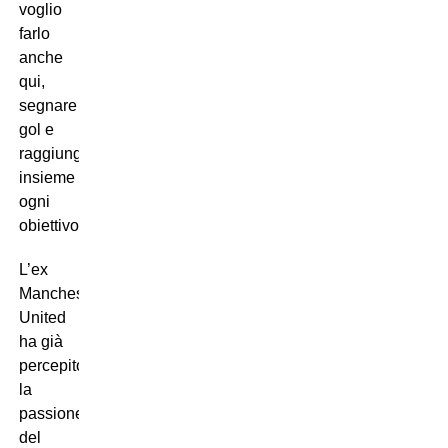
voglio
farlo
anche
qui,
segnare
gol e
raggiungere
insieme
ogni
obiettivo”.
L’ex
Manchester
United
ha già
percepito
la
passione
del