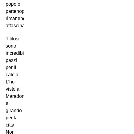
popolo
partenopeo,
rimanendone
affascinato:
“I tifosi
sono
incredibili,
pazzi
per il
calcio.
L’ho
visto al
Maradona
e
girando
per la
città.
Non