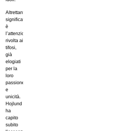
Altrettanto
significativa
è
l’attenzione
rivolta ai
tifosi,
già
elogiati
per la
loro
passione
e
unicità.
Hojlund
ha
capito
subito