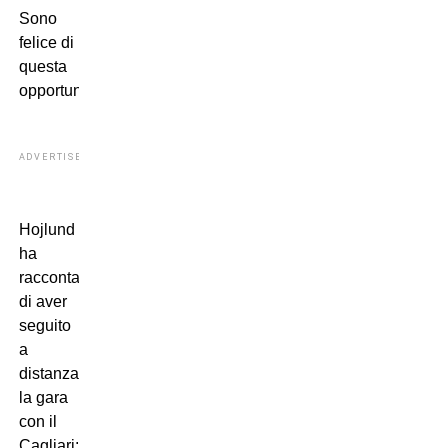
Sono
felice di
questa
opportunità”.
ADVERTISEMENT
Hojlund
ha
raccontato
di aver
seguito
a
distanza
la gara
con il
Cagliari: