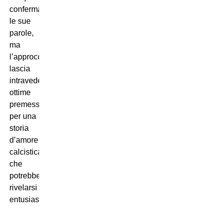
confermare
le sue
parole,
ma
l’approccio
lascia
intravedere
ottime
premesse
per una
storia
d’amore
calcistica
che
potrebbe
rivelarsi
entusiasmante.