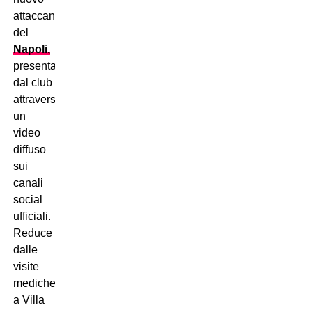
attaccante
del
Napoli,
presentato
dal club
attraverso
un
video
diffuso
sui
canali
social
ufficiali.
Reduce
dalle
visite
mediche
a Villa