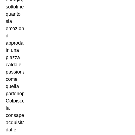
sottolineando
quanto
sia
emozionato
di
approdare
in una
piazza
calda e
passionale
come
quella
partenopea.
Colpisce
la
consapevolezza
acquisita
dalle