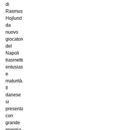
di
Rasmus
Hojlund
da
nuovo
giocatore
del
Napoli
trasmettono
entusiasmo
e
maturità.
Il
danese
si
presenta
con
grande
energia,