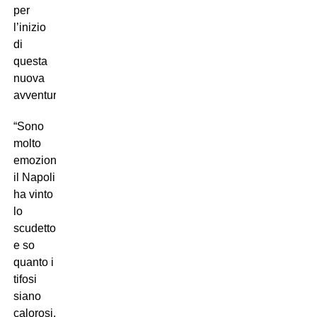
per
l’inizio
di
questa
nuova
avventura:
“Sono
molto
emozionato,
il Napoli
ha vinto
lo
scudetto
e so
quanto i
tifosi
siano
calorosi.