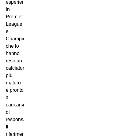
esperienze
in
Premier
League
e
Champions,
che lo
hanno
reso un
calciatore
più
maturo
e pronto
a
caricarsi
di
responsabilità.
Il
riferimento