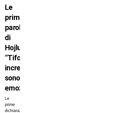
Le
prime
parole
di
Hojlund:
“Tifosi
incredibili,
sono
emozionato”
Le
prime
dichiarazioni