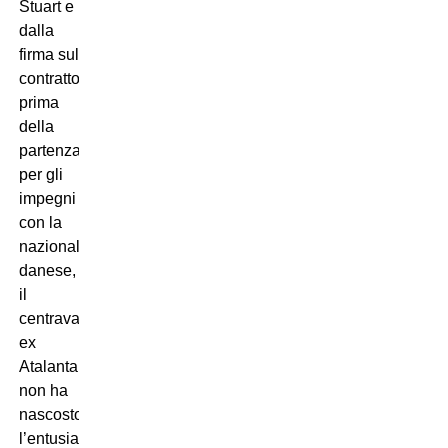
Stuart e
dalla
firma sul
contratto,
prima
della
partenza
per gli
impegni
con la
nazionale
danese,
il
centravanti
ex
Atalanta
non ha
nascosto
l’entusiasmo