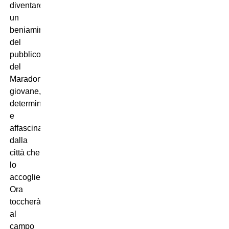
diventare
un
beniamino
del
pubblico
del
Maradona:
giovane,
determinato
e
affascinato
dalla
città che
lo
accoglie.
Ora
toccherà
al
campo