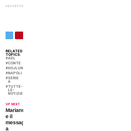
ADVERTISEMENT
RELATED
TOPICS:
ADL
CONTE
HOJLUND
NAPOLI
SERIE
A
TUTTE-
LE-
NOTIZIE
UP NEXT
Marianucci
e il
messaggio
a