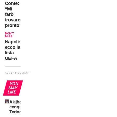
Conte:
“Mi
farò
trovare
pronto”
DON'T
MISS
Napoli:
ecco la
lista
UEFA
ADVERTISEMENT
YOU
MAY
LIKE
Alajbegovic
conquista
Torino