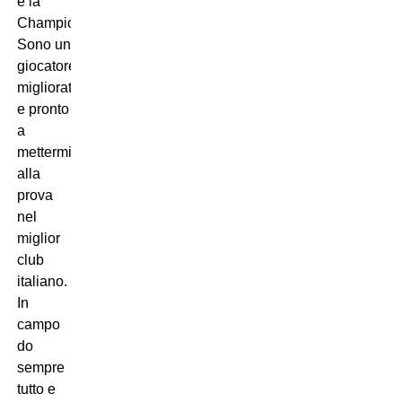
e la
Champions.
Sono un
giocatore
migliorato
e pronto
a
mettermi
alla
prova
nel
miglior
club
italiano.
In
campo
do
sempre
tutto e