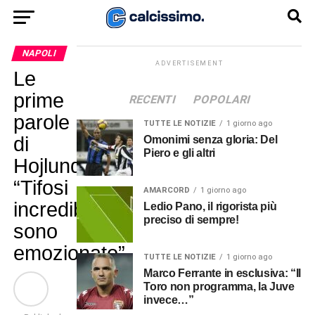
NAPOLI
ADVERTISEMENT
Le
prime
RECENTI
POPOLARI
parole
TUTTE LE NOTIZIE
1 giorno ago
di
Omonimi senza gloria: Del
Piero e gli altri
Hojlund:
“Tifosi
AMARCORD
1 giorno ago
incredibili,
Ledio Pano, il rigorista più
preciso di sempre!
sono
emozionato”
TUTTE LE NOTIZIE
1 giorno ago
Marco Ferrante in esclusiva: “Il
Toro non programma, la Juve
invece…”