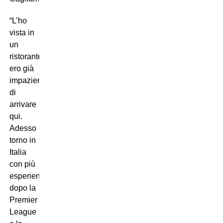
“L’ho
vista in
un
ristorante,
ero già
impaziente
di
arrivare
qui.
Adesso
torno in
Italia
con più
esperienza,
dopo la
Premier
League