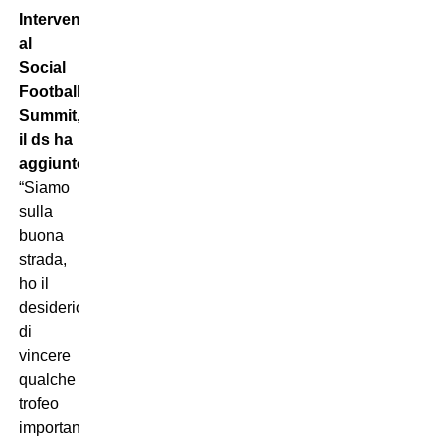
Intervenuto
al
Social
Football
Summit,
il ds ha
aggiunto:
“Siamo
sulla
buona
strada,
ho il
desiderio
di
vincere
qualche
trofeo
importante