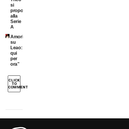
si
propone
alla
Serie
A
Amorim
su
Leao:”Resta
qui
per
ora”
CLICK
TO
COMMENT