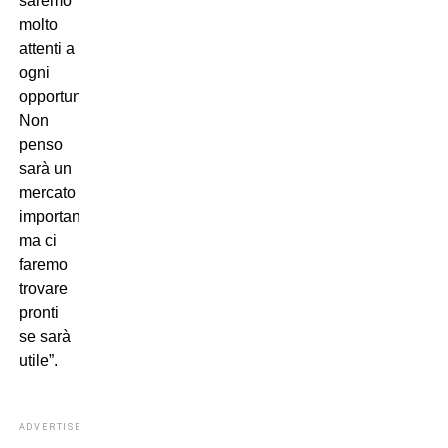
saremo
molto
attenti a
ogni
opportunità.
Non
penso
sarà un
mercato
importante,
ma ci
faremo
trovare
pronti
se sarà
utile”.
ADVERTISEMENT