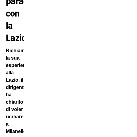
paragone
con
la
Lazio
Richiamando
la sua
esperienza
alla
Lazio, il
dirigente
ha
chiarito
di voler
ricreare
a
Milanello