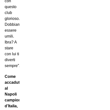
con
questo
club
glorioso.
Dobbiamo
essere
umili.
Ibra? A
stare
con lui ti
diverti
sempre”.
Come
accaduto
al
Napoli
campione
d’Italia,