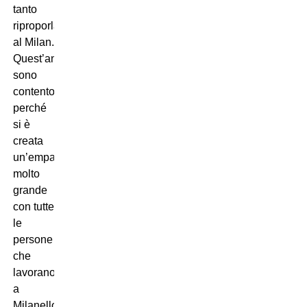
tanto
riproporla
al Milan.
Quest’anno
sono
contento
perché
si è
creata
un’empatia
molto
grande
con tutte
le
persone
che
lavorano
a
Milanello,