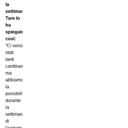
la
settimana.
Tare lo
ha
spiegato
così:
“Ci sono
stati
tanti
cambiamenti,
ma
abbiamo
la
possibilità
durante
la
settimana
di
lavorare