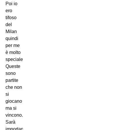
Poi io
ero
tifoso
del
Milan
quindi
per me
è molto
speciale.
Queste
sono
partite
che non
si
giocano
ma si
vincono.
Sarà
importante