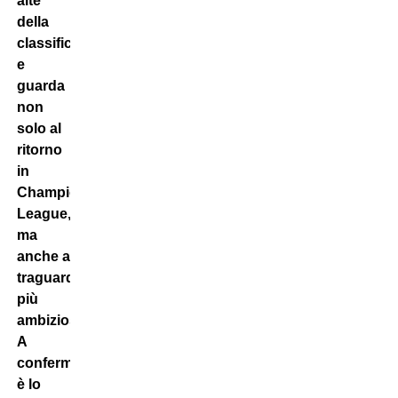
alte
della
classifica
e
guarda
non
solo al
ritorno
in
Champions
League,
ma
anche a
traguardi
più
ambiziosi.
A
confermarlo
è lo