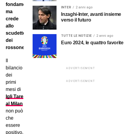
fondamentale,
INTER
2 anni ago
ma
Inzaghi-Inter, avanti insieme
crede
verso il futuro
allo
scudetto
TUTTE LE NOTIZIE
2 anni ago
dei
Euro 2024, le quattro favorite
rossoneri.
Il
bilancio
ADVERTISEMENT
dei
primi
ADVERTISEMENT
mesi di
Igli Tare
al Milan
non può
che
essere
positivo.