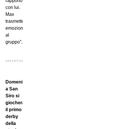
rapporto
con lui.
Max
trasmette
emozioni
al
gruppo”.
ADVERTISEMENT
Domenica
a San
Siro si
giocherà
il primo
derby
della