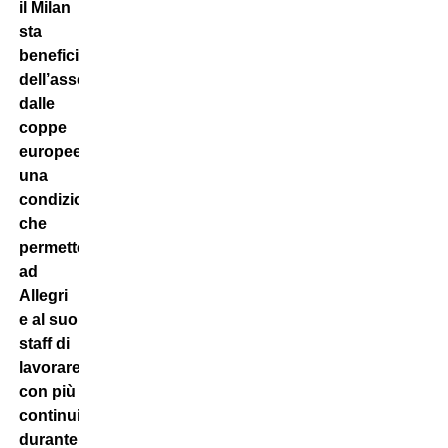
il Milan
sta
beneficiando
dell’assenza
dalle
coppe
europee,
una
condizione
che
permette
ad
Allegri
e al suo
staff di
lavorare
con più
continuità
durante