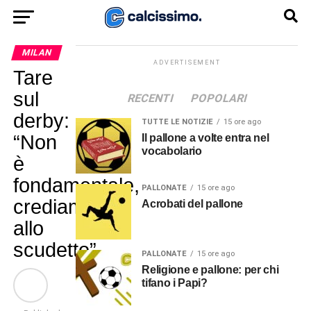
MILAN
ADVERTISEMENT
Tare
sul
RECENTI
POPOLARI
derby:
TUTTE LE NOTIZIE
15 ore ago
“Non
Il pallone a volte entra nel
vocabolario
è
fondamentale,
PALLONATE
15 ore ago
crediamo
Acrobati del pallone
allo
scudetto”
PALLONATE
15 ore ago
Religione e pallone: per chi
tifano i Papi?