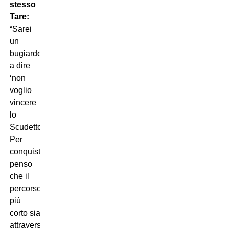
stesso
Tare:
“Sarei
un
bugiardo
a dire
‘non
voglio
vincere
lo
Scudetto’.
Per
conquistarlo,
penso
che il
percorso
più
corto sia
attraverso