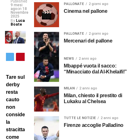
Published
PALLONATE
2 giorni ago
9 mesi
ago
on
18
Cinema nel pallone
Novembre
2025
By
Luca
Boate
PALLONATE
2 giorni ago
Mercenari del pallone
NEWS
2 anni ago
Mbappé vuota il sacco:
“Minacciato dal Al-Khelaifi!”
Tare sul
derby
MILAN
2 anni ago
resta
Milan, chiesto il prestito di
cauto
Lukaku al Chelsea
non
considerando
TUTTE LE NOTIZIE
2 anni ago
la
Firenze accoglie Palladino
stracittadina
come