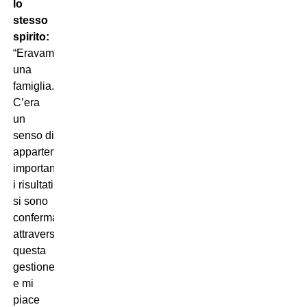
lo
stesso
spirito:
“Eravamo
una
famiglia.
C’era
un
senso di
appartenenza
importante,
i risultati
si sono
confermati
attraverso
questa
gestione
e mi
piace