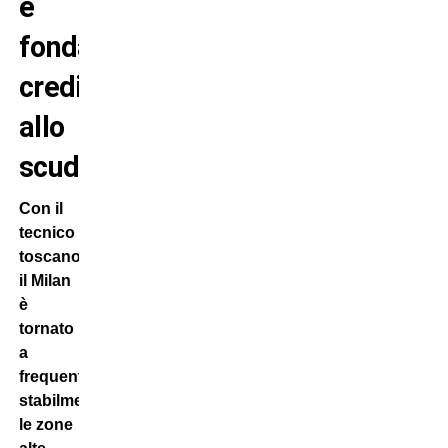
è
fondamentale,
crediamo
allo
scudetto”
Con il
tecnico
toscano,
il Milan
è
tornato
a
frequentare
stabilmente
le zone