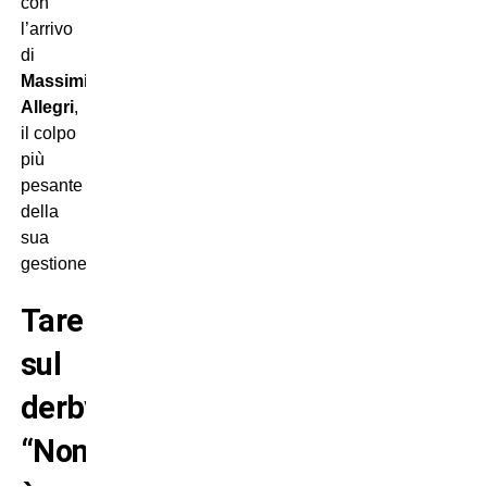
con
l’arrivo
di
Massimiliano
Allegri
,
il colpo
più
pesante
della
sua
gestione.
Tare
sul
derby:
“Non