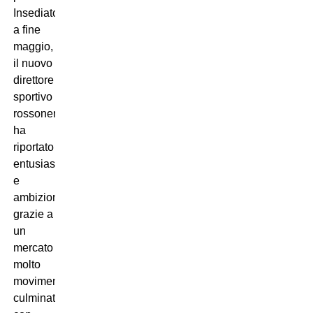
Insediatosi
a fine
maggio,
il nuovo
direttore
sportivo
rossonero
ha
riportato
entusiasmo
e
ambizione
grazie a
un
mercato
molto
movimentato,
culminato