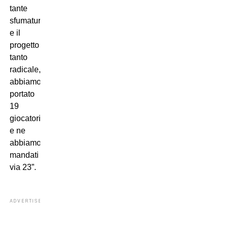
tante
sfumature,
e il
progetto
tanto
radicale,
abbiamo
portato
19
giocatori
e ne
abbiamo
mandati
via 23”.
ADVERTISEMENT