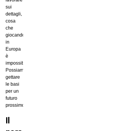
sui
dettagli,
cosa
che
giocando
in
Europa
è
impossibile.
Possiamo
gettare
le basi
per un
futuro
prossimo”.
Il