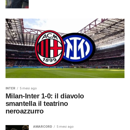
INTER
5 mesi ago
Milan-Inter 1-0: il diavolo
smantella il teatrino
neroazzurro
AMARCORD
5 mesi ago