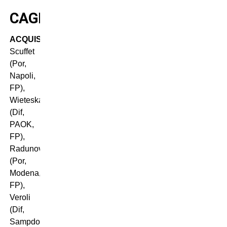
CAGLIARI
ACQUISTI
:
Scuffet
(Por,
Napoli,
FP),
Wieteska
(Dif,
PAOK,
FP),
Radunovic
(Por,
Modena,
FP),
Veroli
(Dif,
Sampdoria,