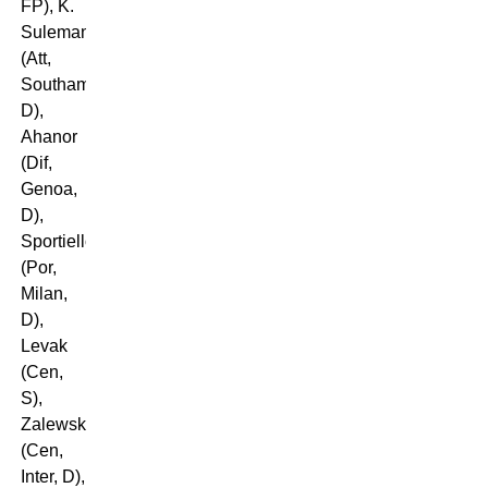
FP), K.
Sulemana
(Att,
Southampton,
D),
Ahanor
(Dif,
Genoa,
D),
Sportiello
(Por,
Milan,
D),
Levak
(Cen,
S),
Zalewski
(Cen,
Inter, D),