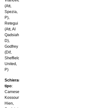
Vlahovic
(Att,
Spezia,
P),
Retegui
(Att, Al
Qadsiah,
D),
Godfrey
(Dif,
Sheffield
United,
P)
Schieramento
tipo
:
Carnesecchi;
Kossounou,
Hien,