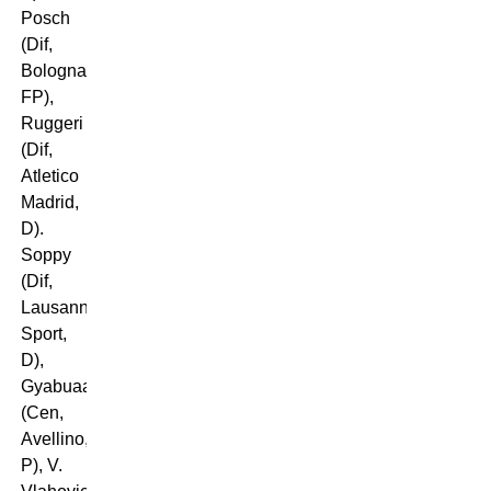
Posch
(Dif,
Bologna,
FP),
Ruggeri
(Dif,
Atletico
Madrid,
D).
Soppy
(Dif,
Lausanne-
Sport,
D),
Gyabuaa
(Cen,
Avellino,
P), V.