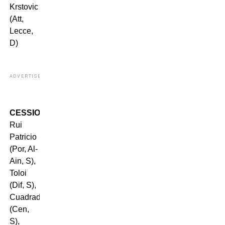
Krstovic
(Att,
Lecce,
D)
ADVERTISEMENT
CESSIONI
:
Rui
Patricio
(Por, Al-
Ain, S),
Toloi
(Dif, S),
Cuadrado
(Cen,
S),