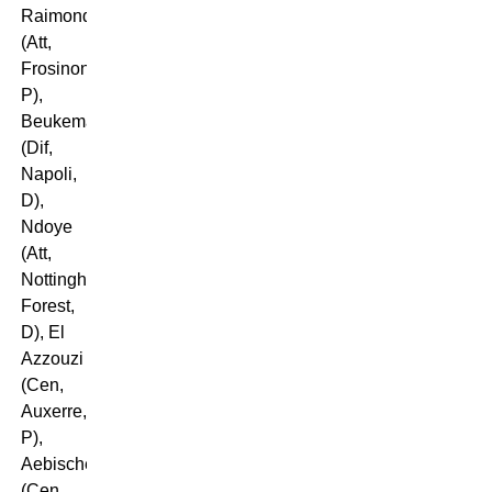
Raimondo
(Att,
Frosinone,
P),
Beukema
(Dif,
Napoli,
D),
Ndoye
(Att,
Nottingham
Forest,
D), El
Azzouzi
(Cen,
Auxerre,
P),
Aebischer
(Cen,