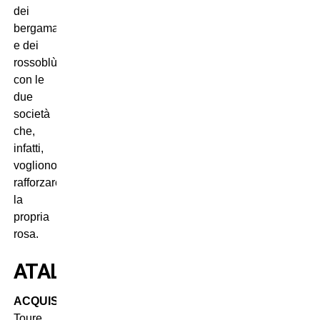
dei
bergamaschi
e dei
rossoblù,
con le
due
società
che,
infatti,
vogliono
rafforzare
la
propria
rosa.
ATALANTA
ACQUISTI
:
Toure