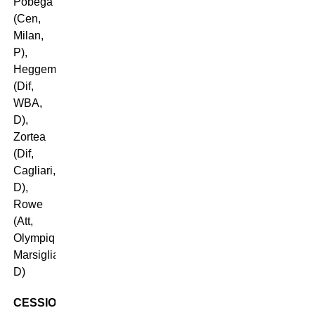
Pobega
(Cen,
Milan,
P),
Heggem
(Dif,
WBA,
D),
Zortea
(Dif,
Cagliari,
D),
Rowe
(Att,
Olympique
Marsiglia,
D)
CESSIONI
: