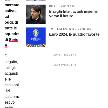
mercato
INTER
2 anni ago
estivo,
Inzaghi-Inter, avanti insieme
verso il futuro
ad
oggi, di
tutte le
TUTTE LE NOTIZIE
2 anni ago
squadre
Euro 2024, le quattro favorite
di
Serie
A
.
ADVERTISEMENT
Di
seguito,
ADVERTISEMENT
tutti gli
acquisti
e le
cessioni
del
calciomercato
estivo