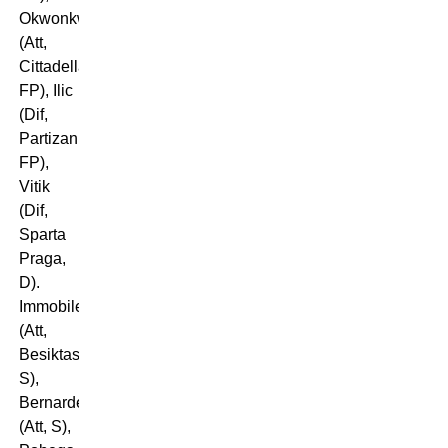
Okwonkwo
(Att,
Cittadella,
FP), Ilic
(Dif,
Partizan,
FP),
Vitik
(Dif,
Sparta
Praga,
D).
Immobile
(Att,
Besiktas,
S),
Bernardeschi
(Att, S),