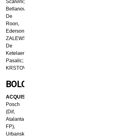
Scalvini;
Bellanova,
De
Roon,
Ederson,
ZALEWSKI;
De
Ketelaere,
Pasalic;
KRSTOVIC.
BOLOGNA
ACQUISTI
:
Posch
(Dif,
Atalanta,
FP),
Urbanski