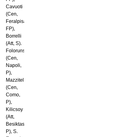
Cavuoti
(Cen,
Feralpisalò,
FP),
Borrelli
(Att, S).
Folorunsho
(Cen,
Napoli,
P),
Mazzitelli
(Cen,
Como,
P),
Kilicsoy
(Att,
Besiktas,
P), S.