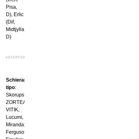
Pisa,
D), Erlic
(Dif,
Midtjylland,
D)
ADVERTISEMENT
Schieramento
tipo
:
Skorupski;
ZORTEA,
VITIK,
Lucumi,
Miranda;
Ferguson,