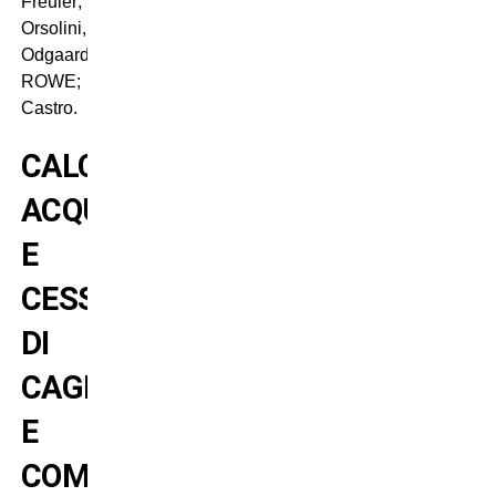
Freuler;
Orsolini,
Odgaard,
ROWE;
Castro.
CALCIOMERCATO:
ACQUISTI
E
CESSIONI
DI
CAGLIARI
E
COMO