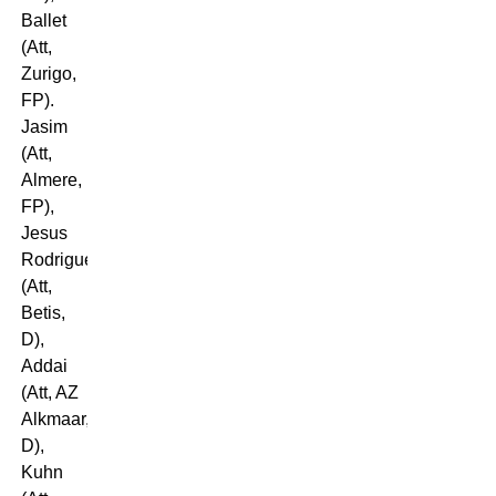
Ballet
(Att,
Zurigo,
FP).
Jasim
(Att,
Almere,
FP),
Jesus
Rodriguez
(Att,
Betis,
D),
Addai
(Att, AZ
Alkmaar,
D),
Kuhn