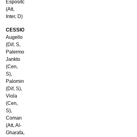
Esposito
(Att,
Inter, D)
CESSIONI
:
Augello
(Dif, S,
Palermo),
Jankto
(Cen,
S),
Palomino
(Dif, S),
Viola
(Cen,
S),
Coman
(Att, Al-
Gharafa,