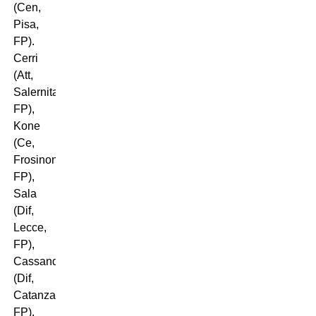
(Cen,
Pisa,
FP).
Cerri
(Att,
Salernitana,
FP),
Kone
(Ce,
Frosinone,
FP),
Sala
(Dif,
Lecce,
FP),
Cassandro
(Dif,
Catanzaro,
FP),