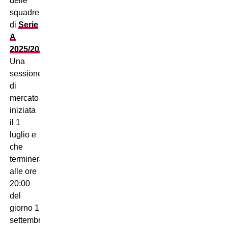
delle
squadre
di
Serie
A
2025/2026
.
Una
sessione
di
mercato
iniziata
il 1
luglio e
che
terminerà
alle ore
20:00
del
giorno 1
settembre.