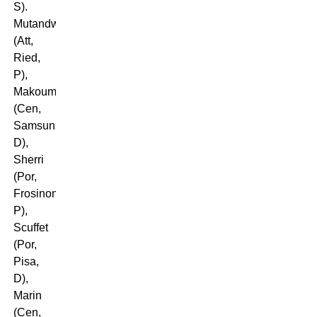
S).
Mutandwa
(Att,
Ried,
P),
Makoumbou
(Cen,
Samsunspor,
D),
Sherri
(Por,
Frosinone,
P),
Scuffet
(Por,
Pisa,
D),
Marin
(Cen,