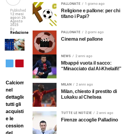
PALLONATE
1 giorno ago
Religione e pallone: per chi
Published
12 mesi
tifano i Papi?
ago
on
26
Agosto
2025
By
PALLONATE
2 giorni ago
Redazione
Cinema nel pallone
NEWS
2 anni ago
Mbappé vuota il sacco:
“Minacciato dal Al-Khelaifi!”
Calciomercato
MILAN
2 anni ago
nel
Milan, chiesto il prestito di
Lukaku al Chelsea
dettaglio:
tutti gli
acquisti
TUTTE LE NOTIZIE
2 anni ago
e le
Firenze accoglie Palladino
cessioni
del