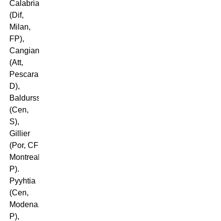
Calabria
(Dif,
Milan,
FP),
Cangiano
(Att,
Pescara,
D),
Baldursson
(Cen,
S),
Gillier
(Por, CF
Montreal,
P).
Pyyhtia
(Cen,
Modena,
P),