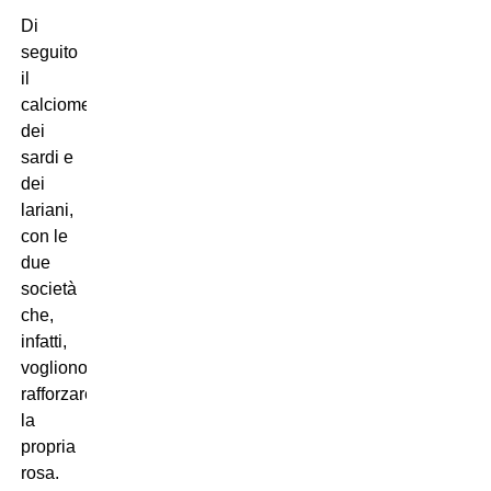
Di
seguito
il
calciomercato
dei
sardi e
dei
lariani,
con le
due
società
che,
infatti,
vogliono
rafforzare
la
propria
rosa.