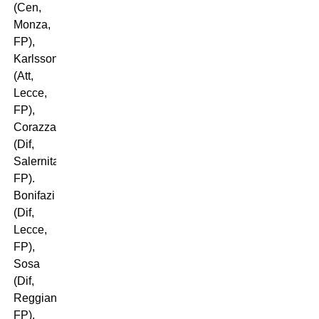
(Cen,
Monza,
FP),
Karlsson
(Att,
Lecce,
FP),
Corazza
(Dif,
Salernitana,
FP).
Bonifazi
(Dif,
Lecce,
FP),
Sosa
(Dif,
Reggiana,
FP),