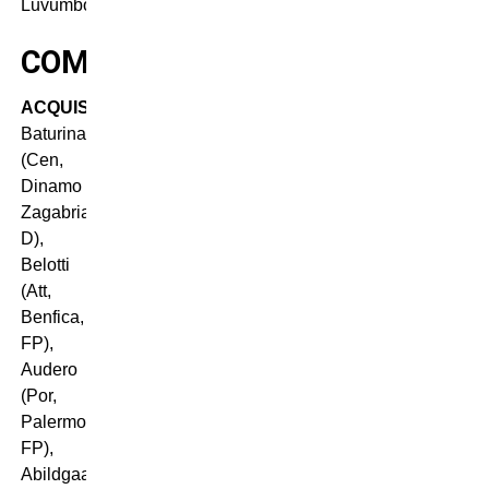
Luvumbo
COMO
ACQUISTI
:
Baturina
(Cen,
Dinamo
Zagabria,
D),
Belotti
(Att,
Benfica,
FP),
Audero
(Por,
Palermo,
FP),
Abildgaard