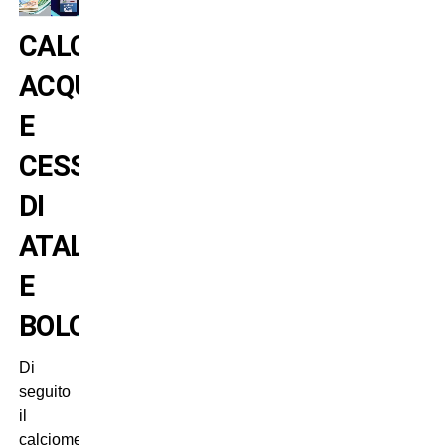
CALCIOMERCATO:
ACQUISTI
E
CESSIONI
DI
ATALANTA
E
BOLOGNA
Di
seguito
il
calciomercato