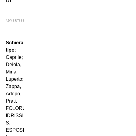
D)
ADVERTISEMENT
Schieramento
tipo
:
Caprile;
Deiola,
Mina,
Luperto;
Zappa,
Adopo,
Prati,
FOLORUNSHO,
IDRISSI;
S.
ESPOSITO,