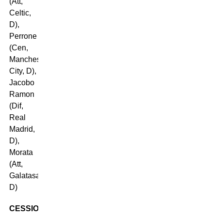
(Att,
Celtic,
D),
Perrone
(Cen,
Manchester
City, D),
Jacobo
Ramon
(Dif,
Real
Madrid,
D),
Morata
(Att,
Galatasaray,
D)
CESSIONI
: