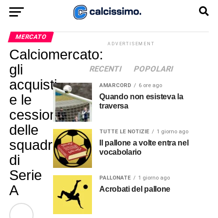
MERCATO
ADVERTISEMENT
Calciomercato:
gli
RECENTI
POPOLARI
acquisti
AMARCORD
6 ore ago
e le
Quando non esisteva la
traversa
cessioni
delle
TUTTE LE NOTIZIE
1 giorno ago
squadre
Il pallone a volte entra nel
vocabolario
di
Serie
PALLONATE
1 giorno ago
A
Acrobati del pallone