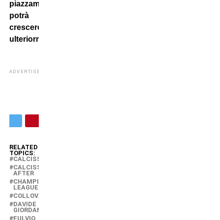
piazzamento
potrà
crescere
ulteriormente
.
ADVERTISEMENT
RELATED
TOPICS:
CALCISSIMO
CALCISSIMO
AFTER
CHAMPIONS
LEAGUE
COLLOVATI
DAVIDE
GIORDANA
FULVIO