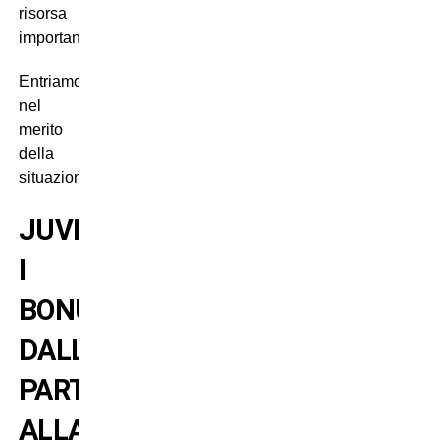
risorsa
importantissima.
Entriamo
nel
merito
della
situazione.
JUVENTUS:
I
BONUS
DALLA
PARTECIPAZIONE
ALLA