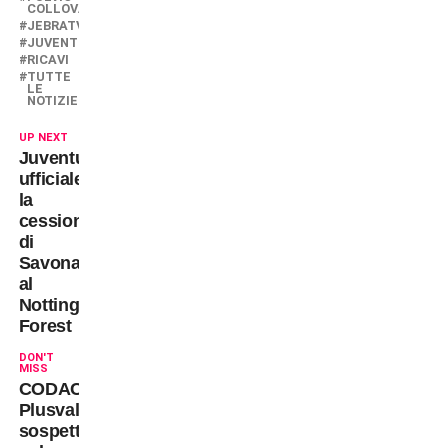
COLLOVATI
JEBRATV
JUVENTUS
RICAVI
TUTTE
LE
NOTIZIE
UP NEXT
Juventus:
ufficiale
la
cessione
di
Savona
al
Nottingham
Forest
DON'T
MISS
CODACONS:
Plusvalenza
sospetta