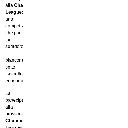
alla
Champions
League
:
una
competizione
che può
far
sorridere
i
bianconeri
sotto
l’aspetto
economico.
La
partecipazione
alla
prossima
Champions
League
,