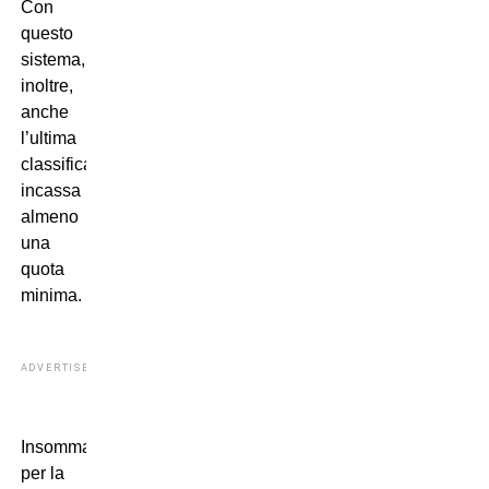
Con
questo
sistema,
inoltre,
anche
l’ultima
classificata
incassa
almeno
una
quota
minima.
ADVERTISEMENT
Insomma:
per la