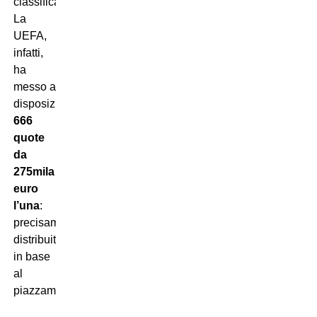
classifica.
La
UEFA,
infatti,
ha
messo a
disposizione
666
quote
da
275mila
euro
l’una
:
precisamente
distribuite
in base
al
piazzamento.