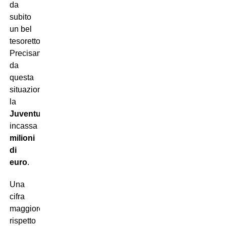
da
subito
un bel
tesoretto.
Precisamente,
da
questa
situazione,
la
Juventus
incassa
18,62
milioni
di
euro
.
Una
cifra
maggiore
rispetto