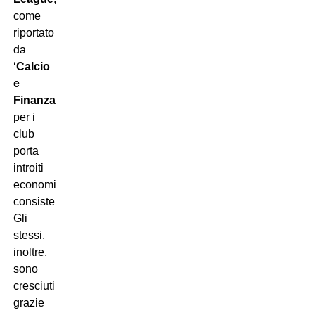
come
riportato
da
‘
Calcio
e
Finanza
‘,
per i
club
porta
introiti
economici
consistenti.
Gli
stessi,
inoltre,
sono
cresciuti
grazie