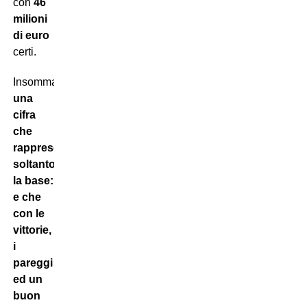
con
46
milioni
di euro
certi.
Insomma:
una
cifra
che
rappresenta
soltanto
la base:
e che
con le
vittorie,
i
pareggi
ed un
buon