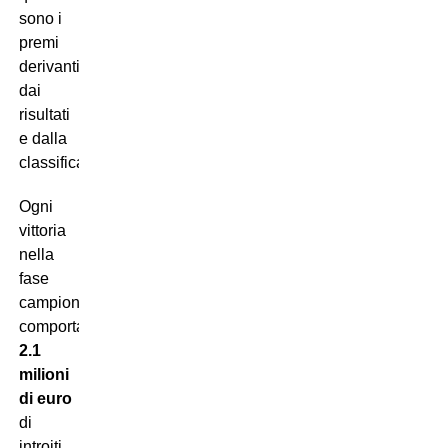
sono i
premi
derivanti
dai
risultati
e dalla
classifica?
Ogni
vittoria
nella
fase
campionato
comporta
2.1
milioni
di euro
di
introiti,