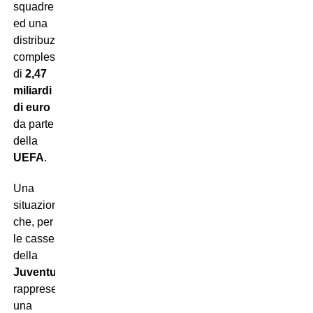
squadre
ed una
distribuzione
complessiva
di
2,47
miliardi
di euro
da parte
della
UEFA
.
Una
situazione
che, per
le casse
della
Juventus
,
rappresenta
una