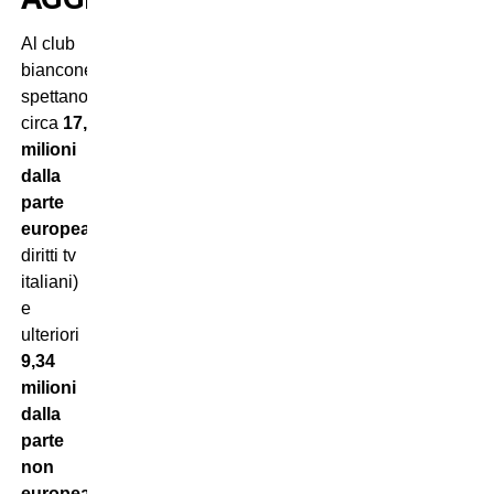
Al club
bianconero
spettano
circa
17,76
milioni
dalla
parte
europea
(legata
diritti tv
italiani)
e
ulteriori
9,34
milioni
dalla
parte
non
europea
(ovvero