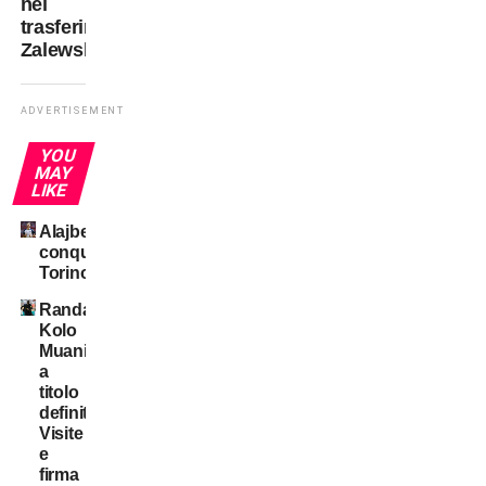
nel
trasferimento
Zalewski
ADVERTISEMENT
YOU
MAY
LIKE
Alajbegovic
conquista
Torino
Randal
Kolo
Muani:
a
titolo
definitivo!
Visite
e
firma