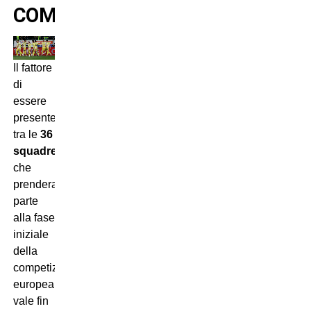
COMPETIZIONE
Il fattore
di
essere
presente
tra le
36
squadre
che
prenderanno
parte
alla fase
iniziale
della
competizione
europea
vale fin