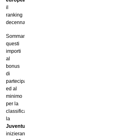
il
ranking
decennale).
Sommando
questi
importi
al
bonus
di
partecipazione
ed al
minimo
per la
classifica,
la
Juventus
inizieranno