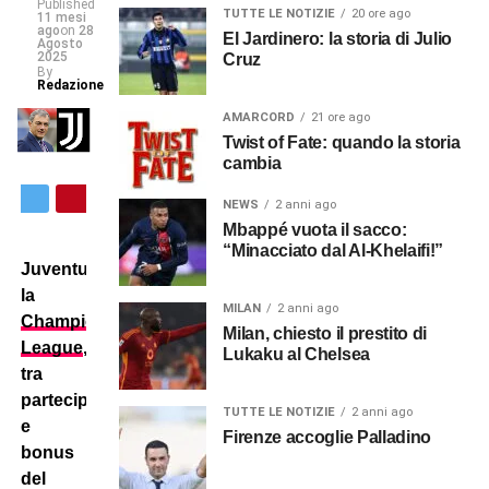
Published
TUTTE LE NOTIZIE
20 ore ago
11 mesi
ago
on
28
El Jardinero: la storia di Julio
Agosto
2025
Cruz
By
Redazione
AMARCORD
21 ore ago
Twist of Fate: quando la storia
cambia
NEWS
2 anni ago
Mbappé vuota il sacco:
“Minacciato dal Al-Khelaifi!”
Juventus:
la
MILAN
2 anni ago
Champions
Milan, chiesto il prestito di
League
,
Lukaku al Chelsea
tra
partecipazione
TUTTE LE NOTIZIE
2 anni ago
e
Firenze accoglie Palladino
bonus
del