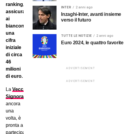
ranking,
INTER
2 anni ago
assicura
Inzaghi-Inter, avanti insieme
ai
verso il futuro
bianconeri
una
TUTTE LE NOTIZIE
2 anni ago
cifra
Euro 2024, le quattro favorite
iniziale
di circa
46
milioni
ADVERTISEMENT
di euro.
ADVERTISEMENT
La
Vecchia
Signora
,
ancora
una
volta,
è
pronta a
partecipare