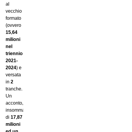
al
vecchio
formato
(ovvero
15,64
milioni
nel
triennio
2021-
2024
) e
versata
in
2
tranche.
Un
acconto,
insomma,
di
17,87
milioni
ed un