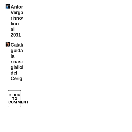
Antonio
Vergara,
rinnovo
fino
al
2031
Catalano
guida
la
rinascita
gialloblù
del
Cerignola
CLICK
TO
COMMENT