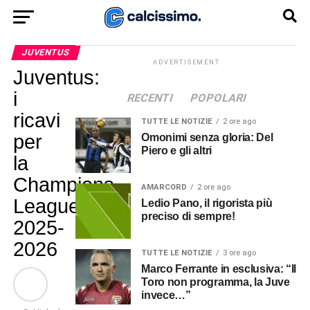
JUVENTUS
ADVERTISEMENT
Juventus:
i
RECENTI
POPOLARI
ricavi
TUTTE LE NOTIZIE
2 ore ago
per
Omonimi senza gloria: Del
Piero e gli altri
la
Champions
AMARCORD
2 ore ago
League
Ledio Pano, il rigorista più
preciso di sempre!
2025-
2026
TUTTE LE NOTIZIE
3 ore ago
Marco Ferrante in esclusiva: “Il
Toro non programma, la Juve
invece…”