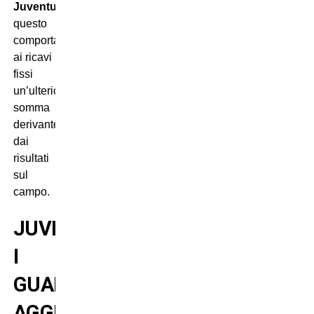
Juventus
questo
comporta
ai ricavi
fissi
un’ulteriore
somma
derivante
dai
risultati
sul
campo.
JUVENTUS:
I
GUADAGNI
AGGIUNTIVI