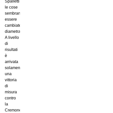
Spalletti
le cose
sembrano
essere
cambiate
diametralmente.
A livello
di
risultati
è
arrivata
solamente
una
vittoria
di
misura
contro
la
Cremonese