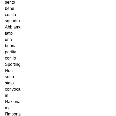
sento
bene
con la
squadra.
Abbiamo
fatto
una
buona
partita
con lo
Sporting.
Non
sono
stato
convocato
in
Nazionale
ma
l’importante