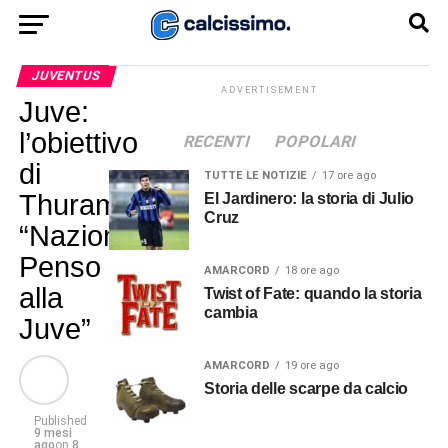
JUVENTUS
ADVERTISEMENT
Juve:
l’obiettivo
RECENTI
POPOLARI
di
TUTTE LE NOTIZIE
17 ore ago
Thuram.
El Jardinero: la storia di Julio
Cruz
“Nazionale?
Penso
AMARCORD
18 ore ago
alla
Twist of Fate: quando la storia
cambia
Juve”
AMARCORD
19 ore ago
Storia delle scarpe da calcio
Published
9 mesi
ago
on
8