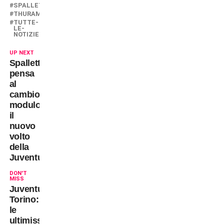
SPALLETTI
THURAM
TUTTE-
LE-
NOTIZIE
UP NEXT
Spalletti
pensa
al
cambio
modulo:
il
nuovo
volto
della
Juventus
DON'T
MISS
Juventus-
Torino:
le
ultimissime