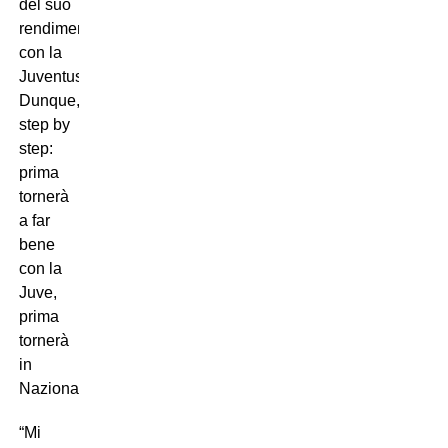
del suo
rendimento
con la
Juventus.
Dunque,
step by
step:
prima
tornerà
a far
bene
con la
Juve,
prima
tornerà
in
Nazionale.
“Mi