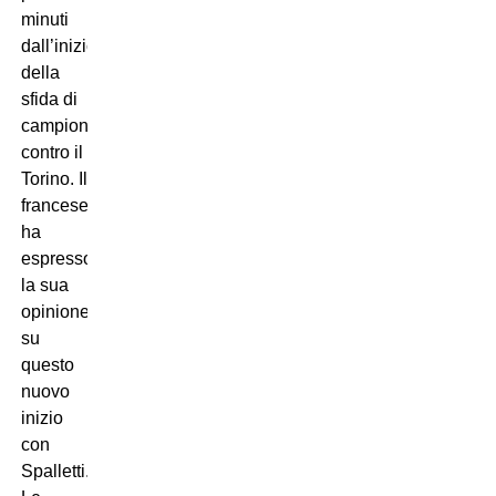
minuti
dall’inizio
della
sfida di
campionato
contro il
Torino. Il
francese
ha
espresso
la sua
opinione
su
questo
nuovo
inizio
con
Spalletti.