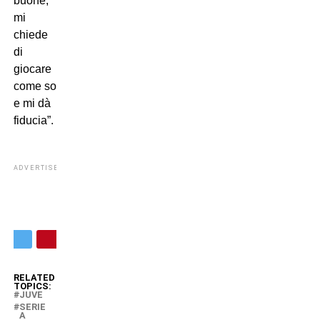
buone,
mi
chiede
di
giocare
come so
e mi dà
fiducia”.
ADVERTISEMENT
RELATED
TOPICS:
JUVE
SERIE
A