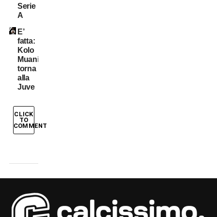
Serie
A
E’
fatta:
Kolo
Muani
torna
alla
Juve
CLICK
TO
COMMENT