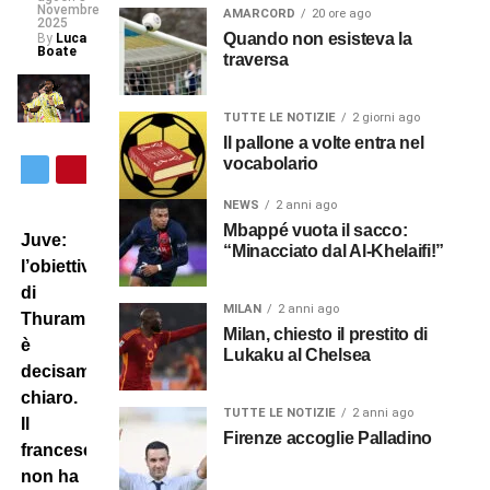
Novembre
AMARCORD
20 ore ago
2025
Quando non esisteva la
By
Luca
Boate
traversa
TUTTE LE NOTIZIE
2 giorni ago
Il pallone a volte entra nel
vocabolario
NEWS
2 anni ago
Mbappé vuota il sacco:
Juve:
“Minacciato dal Al-Khelaifi!”
l’obiettivo
di
MILAN
2 anni ago
Thuram
Milan, chiesto il prestito di
è
Lukaku al Chelsea
decisamente
chiaro.
TUTTE LE NOTIZIE
2 anni ago
Il
Firenze accoglie Palladino
francese
non ha