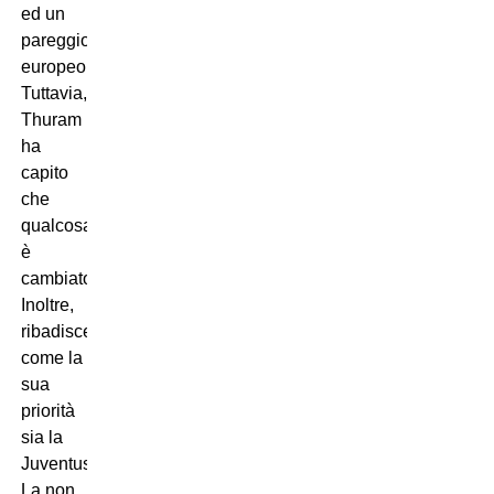
ed un
pareggio
europeo.
Tuttavia,
Thuram
ha
capito
che
qualcosa
è
cambiato.
Inoltre,
ribadisce
come la
sua
priorità
sia la
Juventus.
La non