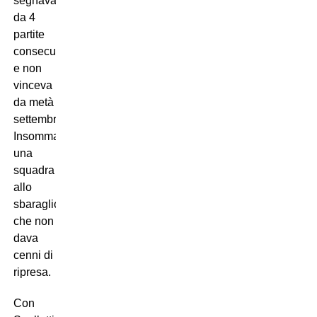
segnava
da 4
partite
consecutive
e non
vinceva
da metà
settembre.
Insomma,
una
squadra
allo
sbaraglio
che non
dava
cenni di
ripresa.
Con