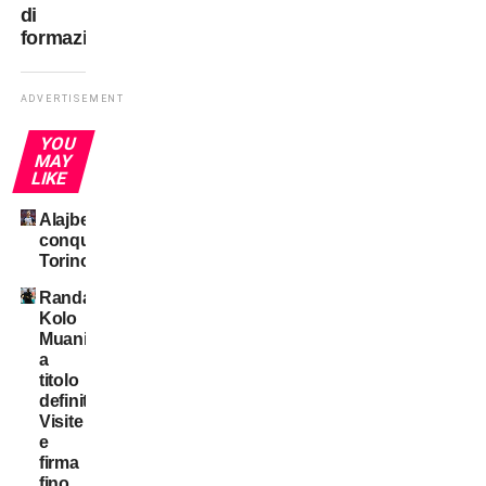
di
formazione
ADVERTISEMENT
YOU
MAY
LIKE
Alajbegovic
conquista
Torino
Randal
Kolo
Muani:
a
titolo
definitivo!
Visite
e
firma
fino