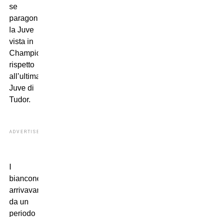
se
paragoniamo
la Juve
vista in
Champions
rispetto
all’ultima
Juve di
Tudor.
ADVERTISEMENT
I
bianconeri
arrivavano
da un
periodo