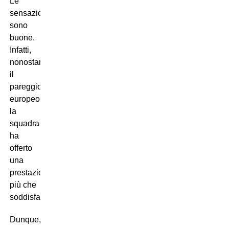
Le
sensazioni
sono
buone.
Infatti,
nonostante
il
pareggio
europeo,
la
squadra
ha
offerto
una
prestazione
più che
soddisfacente.
Dunque,