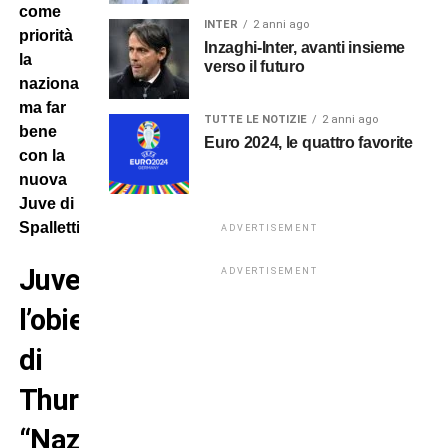
come
INTER
2 anni ago
priorità
Inzaghi-Inter, avanti insieme
la
verso il futuro
nazionale,
ma far
TUTTE LE NOTIZIE
2 anni ago
bene
Euro 2024, le quattro favorite
con la
nuova
Juve di
Spalletti.
ADVERTISEMENT
Juve:
ADVERTISEMENT
l’obiettivo
di
Thuram.
“Nazionale?