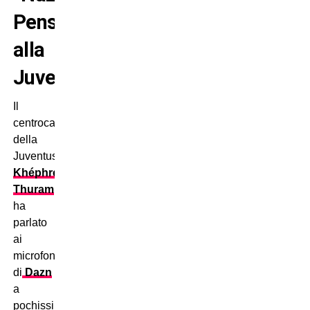
Penso
alla
Juve”
Il
centrocampista
della
Juventus
Khéphren
Thuram
ha
parlato
ai
microfoni
di
Dazn
a
pochissimi