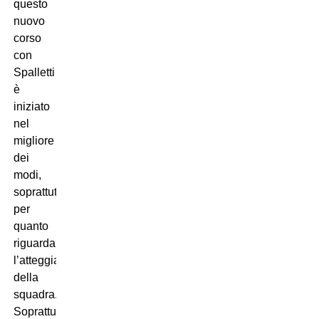
questo
nuovo
corso
con
Spalletti
è
iniziato
nel
migliore
dei
modi,
soprattutto
per
quanto
riguarda
l’atteggiamento
della
squadra.
Soprattutto