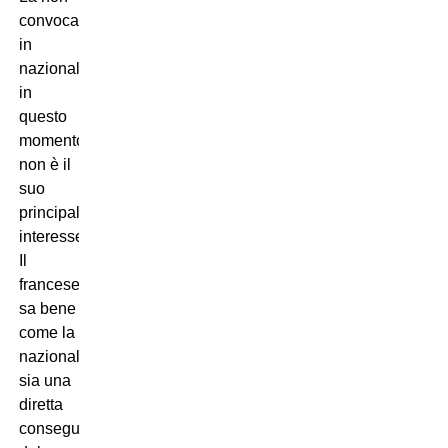
convocazione
in
nazionale
in
questo
momento
non è il
suo
principale
interesse.
Il
francese
sa bene
come la
nazionale
sia una
diretta
conseguenza