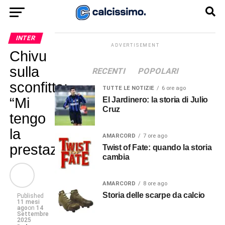
INTER
ADVERTISEMENT
Chivu
sulla
RECENTI
POPOLARI
sconfitta:
TUTTE LE NOTIZIE
6 ore ago
“Mi
El Jardinero: la storia di Julio
Cruz
tengo
la
AMARCORD
7 ore ago
prestazione”
Twist of Fate: quando la storia
cambia
AMARCORD
8 ore ago
Storia delle scarpe da calcio
Published
11 mesi
ago
on
14
Settembre
2025