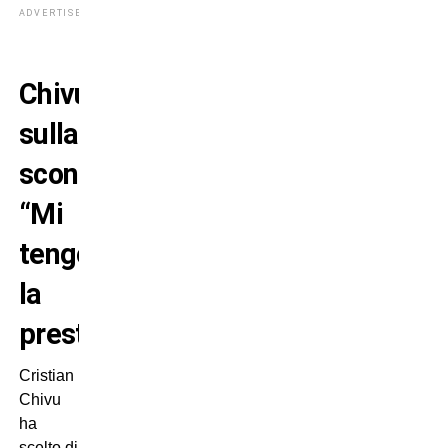
ADVERTISEMENT
Chivu
sulla
sconfitta:
“Mi
tengo
la
prestazione”
Cristian
Chivu
ha
scelto di