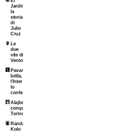
El
Jardinero:
la
storia
di
Julio
Cruz
Le
due
vite di
Ventola
Pavard
brilla,
l’Inter
lo
conferma?
Alajbegovic
conquista
Torino
Randal
Kolo