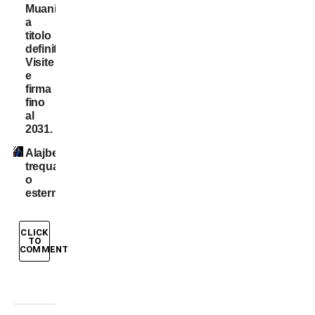
Muani:
a
titolo
definitivo!
Visite
e
firma
fino
al
2031.
Alajbegovic
trequartista
o
esterno?
CLICK
TO
COMMENT