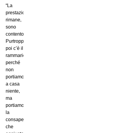
“La
prestazione
rimane,
sono
contento.
Purtroppo
poi c’è il
rammarico
perché
non
portiamo
a casa
niente,
ma
portiamo
la
consapevolezza
che