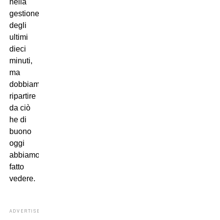
nella
gestione
degli
ultimi
dieci
minuti,
ma
dobbiamo
ripartire
da ciò
he di
buono
oggi
abbiamo
fatto
vedere.
ADVERTISEMENT