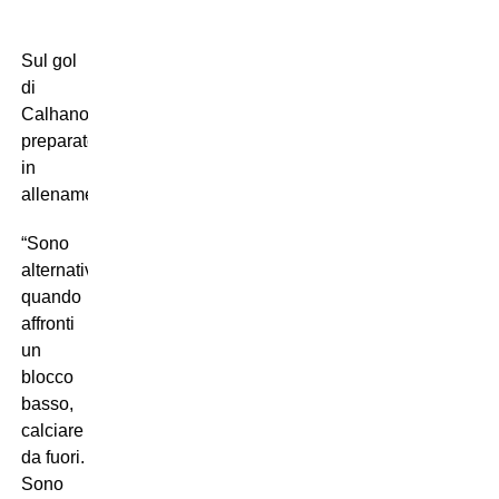
Sul gol
di
Calhanoglu
preparato
in
allenamento:
“Sono
alternative
quando
affronti
un
blocco
basso,
calciare
da fuori.
Sono