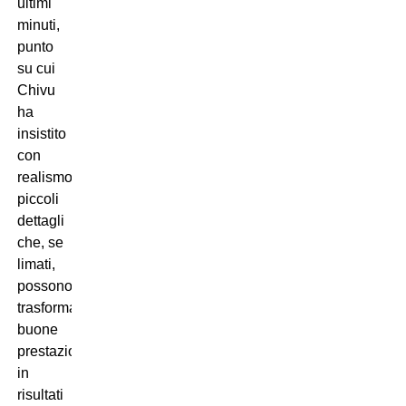
ultimi
minuti,
punto
su cui
Chivu
ha
insistito
con
realismo:
piccoli
dettagli
che, se
limati,
possono
trasformare
buone
prestazioni
in
risultati