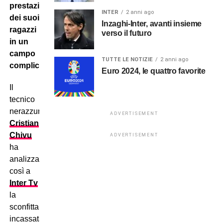
prestazione
INTER
2 anni ago
dei suoi
Inzaghi-Inter, avanti insieme
ragazzi
verso il futuro
in un
campo
TUTTE LE NOTIZIE
2 anni ago
complicato.
Euro 2024, le quattro favorite
Il
tecnico
nerazzurro
ADVERTISEMENT
Cristian
Chivu
ADVERTISEMENT
ha
analizzato
così a
Inter Tv
la
sconfitta
incassata