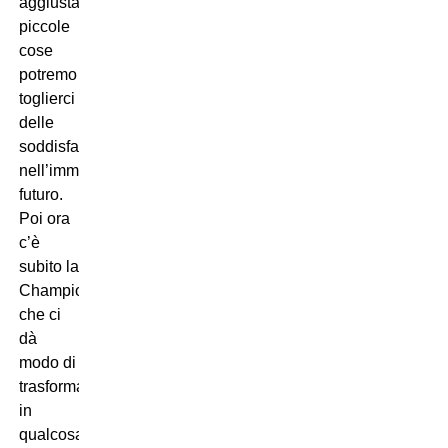
aggiustando
piccole
cose
potremo
toglierci
delle
soddisfazioni
nell’immediato
futuro.
Poi ora
c’è
subito la
Champions
che ci
dà
modo di
trasformare
in
qualcosa