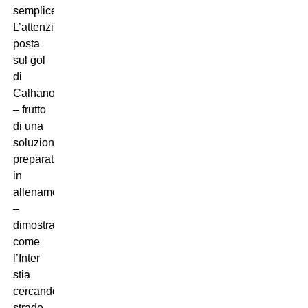
semplice.
L’attenzione
posta
sul gol
di
Calhanoglu
– frutto
di una
soluzione
preparata
in
allenamento
–
dimostra
come
l’Inter
stia
cercando
strade