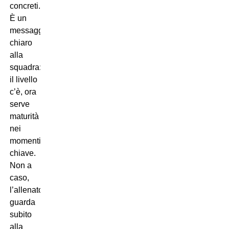
concreti.
È un
messaggio
chiaro
alla
squadra:
il livello
c’è, ora
serve
maturità
nei
momenti
chiave.
Non a
caso,
l’allenatore
guarda
subito
alla