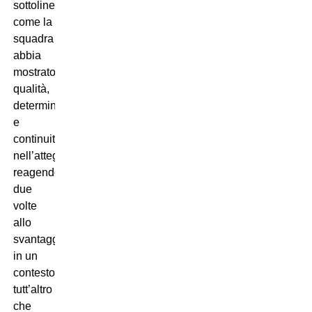
sottolineato
come la
squadra
abbia
mostrato
qualità,
determinazione
e
continuità
nell’atteggiamento,
reagendo
due
volte
allo
svantaggio
in un
contesto
tutt’altro
che