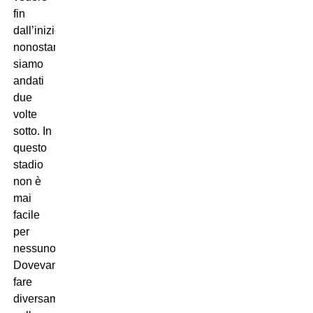
fin
dall’inizio
nonostante
siamo
andati
due
volte
sotto. In
questo
stadio
non è
mai
facile
per
nessuno.
Dovevamo
fare
diversamente