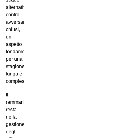
alternative
contro
avversari
chiusi,
un
aspetto
fondamentale
per una
stagione
lunga e
complessa.
Il
rammarico
resta
nella
gestione
degli