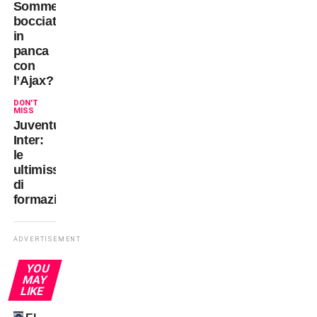
Sommer
bocciato:
in
panca
con
l’Ajax?
DON'T
MISS
Juventus-
Inter:
le
ultimissime
di
formazione
ADVERTISEMENT
YOU
MAY
LIKE