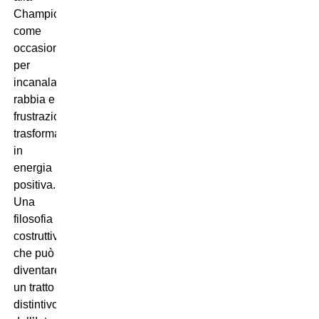
Champions
come
occasione
per
incanalare
rabbia e
frustrazione,
trasformandole
in
energia
positiva.
Una
filosofia
costruttiva,
che può
diventare
un tratto
distintivo