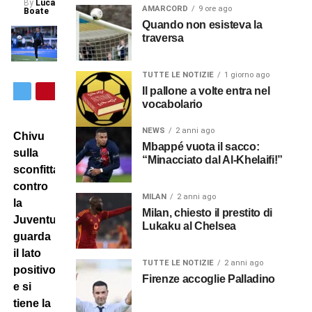
By
Luca
AMARCORD
9 ore ago
Boate
Quando non esisteva la
traversa
TUTTE LE NOTIZIE
1 giorno ago
Il pallone a volte entra nel
vocabolario
NEWS
2 anni ago
Chivu
Mbappé vuota il sacco:
sulla
“Minacciato dal Al-Khelaifi!”
sconfitta
contro
MILAN
2 anni ago
la
Milan, chiesto il prestito di
Juventus
Lukaku al Chelsea
guarda
il lato
TUTTE LE NOTIZIE
2 anni ago
positivo
Firenze accoglie Palladino
e si
tiene la