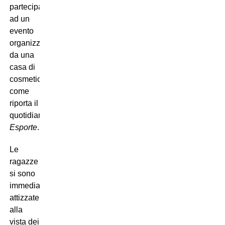
partecipano
ad un
evento
organizzato
da una
casa di
cosmetici,
come
riporta il
quotidiano
Esporte
.
Le
ragazze
si sono
immediatamente
attizzate
alla
vista dei