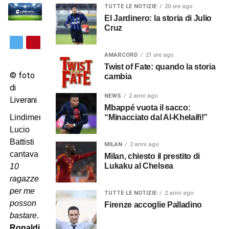
TUTTE LE NOTIZIE
20 ore ago
El Jardinero: la storia di Julio
Cruz
AMARCORD
21 ore ago
Twist of Fate: quando la storia
© foto
cambia
di
NEWS
2 anni ago
Liverani
Mbappé vuota il sacco:
“Minacciato dal Al-Khelaifi!”
Lindimenticato
Lucio
Battisti
MILAN
2 anni ago
cantava
Milan, chiesto il prestito di
Lukaku al Chelsea
10
ragazze
per me
TUTTE LE NOTIZIE
2 anni ago
posson
Firenze accoglie Palladino
bastare
.
Ronaldinho
,