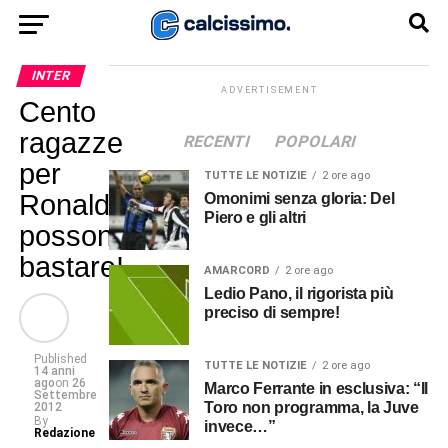
INTER
ADVERTISEMENT
Cento
ragazze
RECENTI
POPOLARI
per
TUTTE LE NOTIZIE
2 ore ago
Ronaldinho
Omonimi senza gloria: Del
Piero e gli altri
possono
bastare!
AMARCORD
2 ore ago
Ledio Pano, il rigorista più
preciso di sempre!
Published
TUTTE LE NOTIZIE
2 ore ago
14 anni
ago
on
26
Marco Ferrante in esclusiva: “Il
Settembre
Toro non programma, la Juve
2012
By
invece…”
Redazione