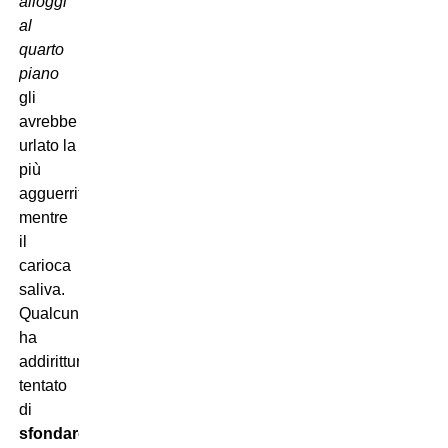
alloggi
al
quarto
piano
gli
avrebbe
urlato la
più
agguerrita
mentre
il
carioca
saliva.
Qualcuna
ha
addirittura
tentato
di
sfondare