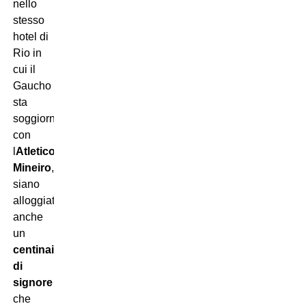
nello
stesso
hotel di
Rio in
cui il
Gaucho
sta
soggiornando
con
l
Atletico
Mineiro
,
siano
alloggiate
anche
un
centinaio
di
signore
che