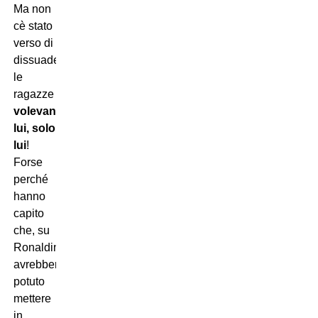
Ma non
cè stato
verso di
dissuaderle:
le
ragazze
volevano
lui, solo
lui
!
Forse
perché
hanno
capito
che, su
Ronaldinho,
avrebbero
potuto
mettere
in