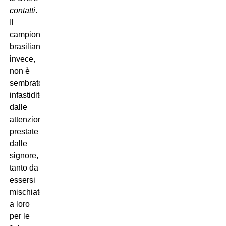
contatti
.
Il
campione
brasiliano,
invece,
non è
sembrato
infastidito
dalle
attenzioni
prestate
dalle
signore,
tanto da
essersi
mischiato
a loro
per le