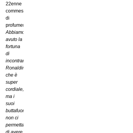
22enne
commessa
di
profumeria
Abbiamo
avuto la
fortuna
di
incontrare
Ronaldinho
che è
super
cordiale,
ma i
suoi
buttafuori
non ci
permettano
di avere