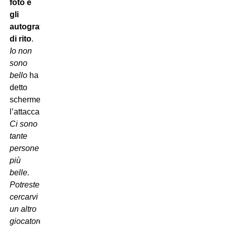
foto e
gli
autografi
di rito
.
Io non
sono
bello
 ha
detto
schermendosi
l’attaccante
Ci sono
tante
persone
più
belle.
Potreste
cercarvi
un altro
giocatore
.