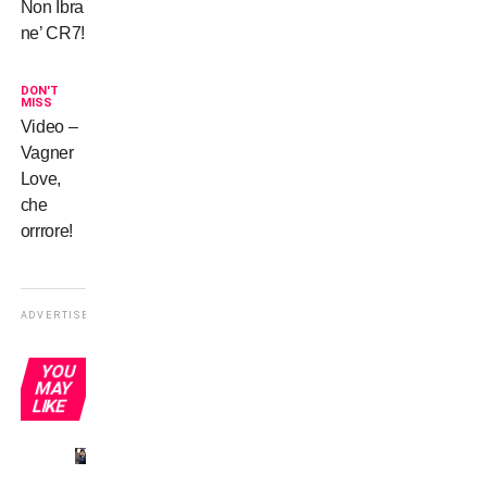
Non Ibra
ne’ CR7!
DON'T
MISS
Video –
Vagner
Love,
che
orrrore!
ADVERTISEMENT
YOU
MAY
LIKE
Inter,
tournée