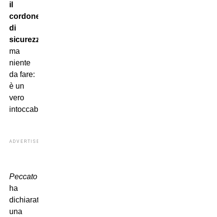
il
cordone
di
sicurezza
ma
niente
da fare:
è un
vero
intoccabile!
ADVERTISEMENT
Peccato
ha
dichiarato
una