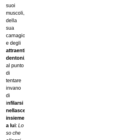
suoi
muscoli,
della
sua
carnagione
e degli
attraenti
dentoni
,
al punto
di
tentare
invano
di
i
nfilarsi
nellascensore
insieme
a lui
: 
Lo
so che