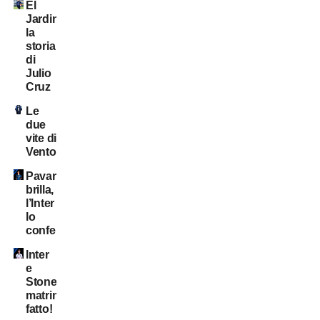
El
Jardinero:
la
storia
di
Julio
Cruz
Le
due
vite di
Ventola
Pavard
brilla,
l’Inter
lo
conferma?
Inter
e
Stones:
matrimonio
fatto!