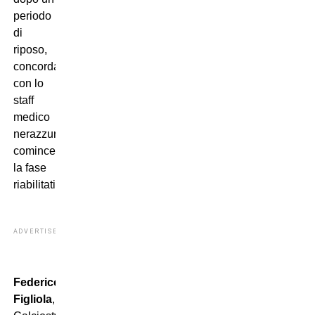
periodo
di
riposo,
concordato
con lo
staff
medico
nerazzurro,
comincerà
la fase
riabilitativa.”
ADVERTISEMENT
Federico
Figliola
,