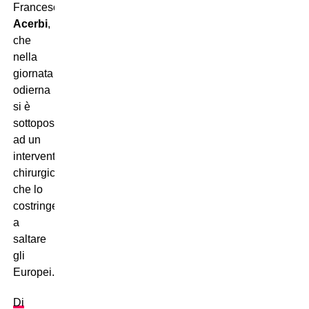
Francesco
Acerbi
,
che
nella
giornata
odierna
si è
sottoposto
ad un
intervento
chirurgico
che lo
costringerà
a
saltare
gli
Europei.
Di