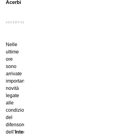
Acerbi
ADVERTISEMENT
Nelle
ultime
ore
sono
arrivate
importanti
novità
legate
alle
condizioni
del
difensore
dell’
Inter