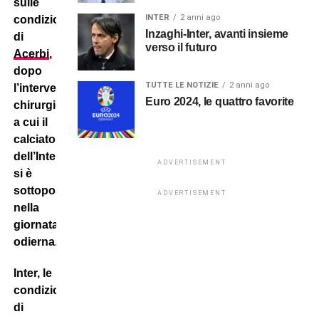
sulle
INTER
2 anni ago
condizioni
Inzaghi-Inter, avanti insieme
di
verso il futuro
Acerbi
,
dopo
TUTTE LE NOTIZIE
2 anni ago
l’intervento
Euro 2024, le quattro favorite
chirurgico
a cui il
calciatore
dell’Inter
ADVERTISEMENT
si è
sottoposto
ADVERTISEMENT
nella
giornata
odierna.
Inter, le
condizioni
di