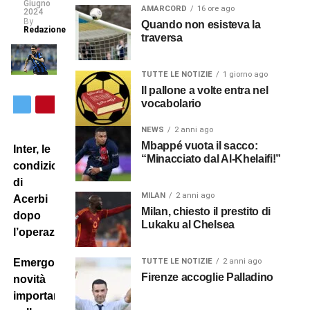
Giugno
AMARCORD
16 ore ago
2024
By
Quando non esisteva la
Redazione
traversa
TUTTE LE NOTIZIE
1 giorno ago
Il pallone a volte entra nel
vocabolario
NEWS
2 anni ago
Mbappé vuota il sacco:
Inter, le
“Minacciato dal Al-Khelaifi!”
condizioni
di
MILAN
2 anni ago
Acerbi
Milan, chiesto il prestito di
dopo
Lukaku al Chelsea
l’operazione
TUTTE LE NOTIZIE
2 anni ago
Emergono
Firenze accoglie Palladino
novità
importanti