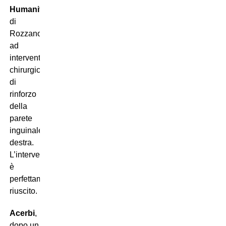
Humanitas
di
Rozzano,
ad
intervento
chirurgico
di
rinforzo
della
parete
inguinale
destra.
L’intervento
è
perfettamente
riuscito.
Acerbi
,
dopo un