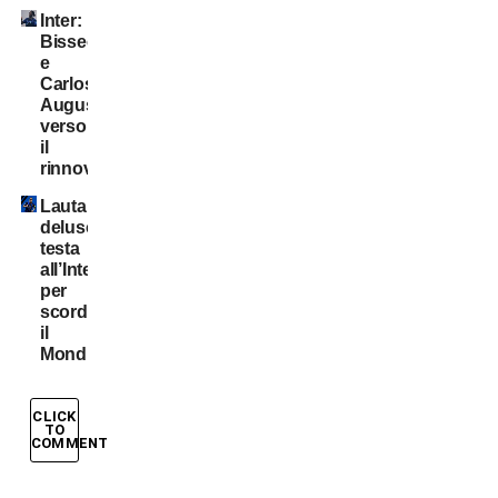
Inter:
Bisseck
e
Carlos
Augusto
verso
il
rinnovo
Lautaro
deluso:
testa
all’Inter
per
scordare
il
Mondiale
CLICK
TO
COMMENT