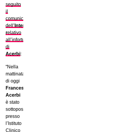
seguito
il
comunicato
dell’
Inter
r
elativo
all’infortunio
di
Acerbi
:
“Nella
mattinata
di oggi
Francesco
Acerbi
è stato
sottoposto,
presso
l’Istituto
Clinico