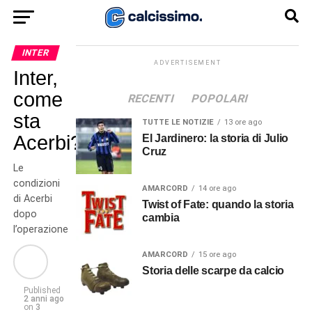
INTER
ADVERTISEMENT
Inter,
come
RECENTI
POPOLARI
sta
TUTTE LE NOTIZIE
13 ore ago
Acerbi?
El Jardinero: la storia di Julio
Cruz
Le
condizioni
AMARCORD
14 ore ago
di Acerbi
Twist of Fate: quando la storia
dopo
cambia
l’operazione
AMARCORD
15 ore ago
Storia delle scarpe da calcio
Published
2 anni ago
on
3