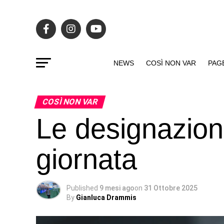
NEWS
COSÌ NON VAR
PAG
COSÌ NON VAR
Le designazioni
giornata
Published
9 mesi ago
on
31 Ottobre 2025
By
Gianluca Drammis