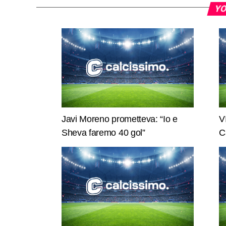
YO
Javi Moreno prometteva: “Io e
V
Sheva faremo 40 gol”
C
p
c