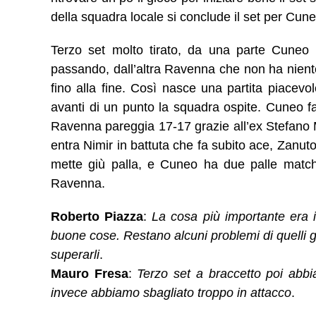
della squadra locale si conclude il set per Cune
Terzo set molto tirato, da una parte Cuneo v
passando, dall’altra Ravenna che non ha nient
fino alla fine. Così nasce una partita piacevo
avanti di un punto la squadra ospite. Cuneo fa
Ravenna pareggia 17-17 grazie all’ex Stefano M
entra Nimir in battuta che fa subito ace, Zanut
mette giù palla, e Cuneo ha due palle match,
Ravenna.
Roberto Piazza
: 
La cosa più importante era i
buone cose. Restano alcuni problemi di quelli gi
superarli
.
Mauro Fresa
: 
Terzo set a braccetto poi abb
invece abbiamo sbagliato troppo in attacco
.