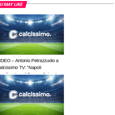
U MAY LIKE
IDEO – Antonio Petrazzuolo a
alcissimo TV: “Napoli
enalizzato col Genoa, 2 rigori
he gridano vendetta!”