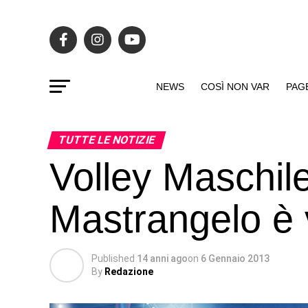
NEWS
COSÌ NON VAR
PAG
TUTTE LE NOTIZIE
Volley Maschil
Mastrangelo è 
Published
14 anni ago
on
6 Gennaio 2013
By
Redazione