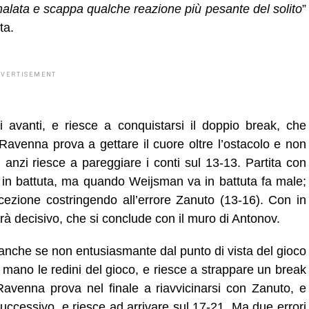
malata e scappa qualche reazione più pesante del solito
”
ta.
DVERTISEMENT
 avanti, e riesce a conquistarsi il doppio break, che
 Ravenna prova a gettare il cuore oltre l’ostacolo e non
anzi riesce a pareggiare i conti sul 13-13. Partita con
tto in battuta, ma quando Weijsman va in battuta fa male;
ricezione costringendo all’errore Zanuto (13-16). Con in
rà decisivo, che si conclude con il muro di Antonov.
, anche se non entusiasmante dal punto di vista del gioco
 mano le redini del gioco, e riesce a strappare un break
Ravenna prova nel finale a riavvicinarsi con Zanuto, e
 successivo, e riesce ad arrivare sul 17-21. Ma due errori