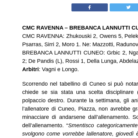
CMC RAVENNA – BREBANCA LANNUTTI CUNEO:
CMC RAVENNA: Zhukouski 2, Owens 5, Pelekouda
Psarras, Sirri 2, Moro 1. Ne: Mazzotti, Radunovi
BREBANCA LANNUTTI CUNEO: Grbic 2, Ngapet
2; De Pandis (L), Rossi 1, Della Lunga, Abdelazi
Arbitri
: Vagni e Longo.
Scorrendo nel tabellino di Cuneo si può not
chiede se sia stata una scelta disciplinare 
polpaccio destro. Durante la settimana, gli ani
l’allenatore di Cuneo, Piazza, non avrebbe gra
minacciare di andarsene dall’allenamento. So
dell’allenamento. “
Smentisco categoricamente 
svolgono come vorrebbe lallenatore, giovedì 