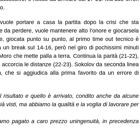
o.
uole portare a casa la partita dopo la crisi che sta
e da perdere, vuole mantenere alto l’onore e giocarsela
le, giocata punto su punto, al primo time out tecnico è
 un break sul 14-16, però nel giro di pochissimi minuti
oro che mette palla a terra. Continua la parità (21-22),
o accorcia le distanze (22-23). Sokolov da seconda linea
 che si aggiudica alla prima favorito da un errore di
l risultato e quello è arrivato, condito anche da alcune
à visti, ma abbiamo la qualità e la voglia di lavorare per
iamo pagato a caro prezzo uningenuità, in precedenza