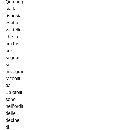
Qualunque
sia la
risposta
esatta
va detto
che in
poche
ore i
seguaci
su
Instagram
raccolti
da
Balotelli
sono
nell’ordine
delle
decine
di