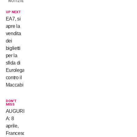
NOTIZIE
UP NEXT
EA7, si
apre la
vendita
dei
biglietti
per la
sfida di
Eurolega
contro il
Maccabi
DON'T
MISS
AUGURI
A: 8
aprile,
Francesco