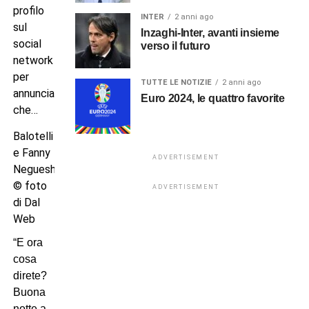
profilo
INTER
2 anni ago
sul
Inzaghi-Inter, avanti insieme
social
verso il futuro
network
per
TUTTE LE NOTIZIE
2 anni ago
annunciare
Euro 2024, le quattro favorite
che…
Balotelli
e Fanny
ADVERTISEMENT
Neguesha
© foto
ADVERTISEMENT
di Dal
Web
“E ora
cosa
direte?
Buona
notte a