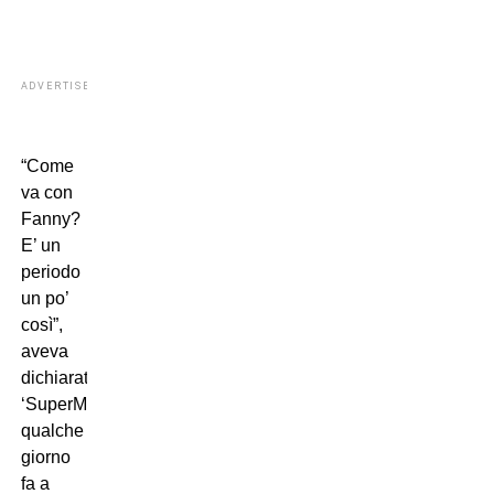
ADVERTISEMENT
“Come
va con
Fanny?
E’ un
periodo
un po’
così”,
aveva
dichiarato
‘SuperMario’
qualche
giorno
fa a