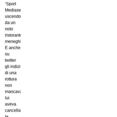
‘Sport
Mediaset’,
uscendo
da un
noto
ristorante
meneghino.
E anche
su
twitter
gli indizi
di una
rottura
non
mancavano:
lui
aveva
cancellato
le