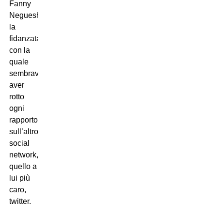
Fanny
Neguesha,
la
fidanzata
con la
quale
sembrava
aver
rotto
ogni
rapporto…
sull’altro
social
network,
quello a
lui più
caro,
twitter.