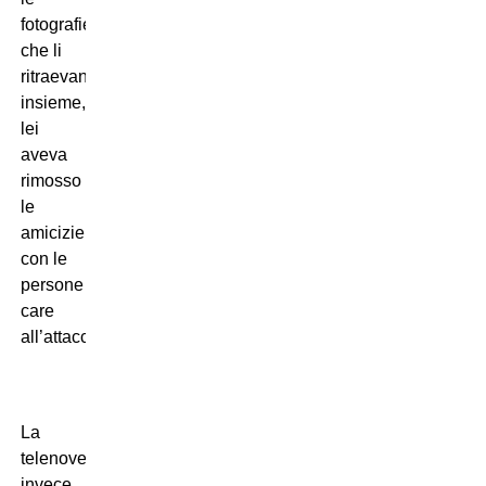
fotografie
che li
ritraevano
insieme,
lei
aveva
rimosso
le
amicizie
con le
persone
care
all’attaccante.
La
telenovela,
invece,