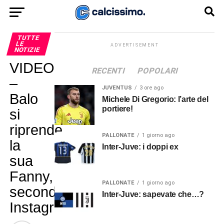
TUTTE
LE
ADVERTISEMENT
NOTIZIE
VIDEO
RECENTI
POPOLARI
–
JUVENTUS
3 ore ago
Balo
Michele Di Gregorio: l’arte del
portiere!
si
riprende
PALLONATE
1 giorno ago
la
Inter-Juve: i doppi ex
sua
Fanny,
PALLONATE
1 giorno ago
secondo
Inter-Juve: sapevate che…?
Instagram