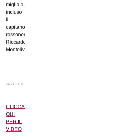
migliaia,
incluso
il
capitano
rossonero
Riccardo
Montolivo.
ADVERTISEMENT
CLICCA
QUI
PER IL
VIDEO