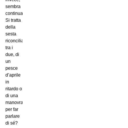
sembra
continuare.
Si tratta
della
sesta
riconciliazione
tra i
due, di
un
pesce
d’aprile
in
ritardo o
di una
manovra
per far
parlare
di sé?