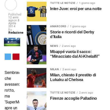
TUTTE LE NOTIZIE
1 giorno ago
Inter-Juve: eroi per una notte
Published
12 anni
ago
on
8
Aprile
2014
AMARCORD
1 giorno ago
By
Storie e ricordi del Derby
Redazione
d’Italia
NEWS
2 anni ago
Mbappé vuota il sacco:
“Minacciato dal Al-Khelaifi!”
MILAN
2 anni ago
Sembrava
Milan, chiesto il prestito di
che
Lukaku al Chelsea
avessero
rotto,
TUTTE LE NOTIZIE
2 anni ago
ma
Firenze accoglie Palladino
‘SuperMario’
apre un