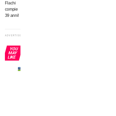
Flachi
compie
39 anni!
ADVERTISEMENT
YOU
MAY
LIKE
VIDEO
–
Mastrangelo:
“Sogno
Ausilio
al
Milan
con