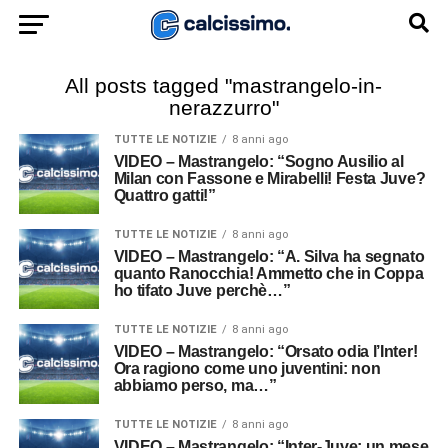
All posts tagged "mastrangelo-in-
nerazzurro"
TUTTE LE NOTIZIE
8 anni ago
VIDEO – Mastrangelo: “Sogno Ausilio al
Milan con Fassone e Mirabelli! Festa Juve?
Quattro gatti!”
TUTTE LE NOTIZIE
8 anni ago
VIDEO – Mastrangelo: “A. Silva ha segnato
quanto Ranocchia! Ammetto che in Coppa
ho tifato Juve perchè…”
TUTTE LE NOTIZIE
8 anni ago
VIDEO – Mastrangelo: “Orsato odia l’Inter!
Ora ragiono come uno juventini: non
abbiamo perso, ma…”
TUTTE LE NOTIZIE
8 anni ago
VIDEO – Mastrangelo: “Inter-Juve: un mese