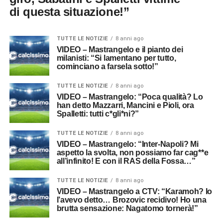
di questa situazione!”
TUTTE LE NOTIZIE
8 anni ago
VIDEO – Mastrangelo e il pianto dei
milanisti: “Si lamentano per tutto,
cominciano a farsela sotto!”
TUTTE LE NOTIZIE
8 anni ago
VIDEO – Mastrangelo: “Poca qualità? Lo
han detto Mazzarri, Mancini e Pioli, ora
Spalletti: tutti c*gli*ni?”
TUTTE LE NOTIZIE
8 anni ago
VIDEO – Mastrangelo: “Inter-Napoli? Mi
aspetto la svolta, non possiamo far cag**e
all’infinito! E con il RAS della Fossa…”
TUTTE LE NOTIZIE
8 anni ago
VIDEO – Mastrangelo a CTV: “Karamoh? Io
l’avevo detto… Brozovic recidivo! Ho una
brutta sensazione: Nagatomo tornerà!”