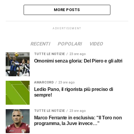
MORE POSTS
ADVERTISEMENT
RECENTI
POPOLARI
VIDEO
TUTTE LE NOTIZIE
23 ore ago
Omonimi senza gloria: Del Piero e gli altri
AMARCORD
23 ore ago
Ledio Pano, il rigorista più preciso di
sempre!
TUTTE LE NOTIZIE
23 ore ago
Marco Ferrante in esclusiva: “Il Toro non
programma, la Juve invece…”