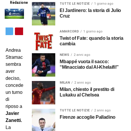
Redazione
TUTTE LE NOTIZIE
1 giorno ago
El Jardinero: la storia di Julio
Cruz
AMARCORD
1 giorno ago
Twist of Fate: quando la storia
cambia
Andrea
NEWS
2 anni ago
Stramaccioni
Mbappé vuota il sacco:
sembra
“Minacciato dal Al-Khelaifi!”
aver
deciso,
MILAN
2 anni ago
concederà
Milan, chiesto il prestito di
un turno
Lukaku al Chelsea
di
riposo a
TUTTE LE NOTIZIE
2 anni ago
Javier
Firenze accoglie Palladino
Zanetti.
La