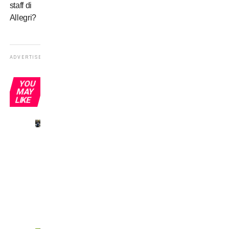
staff di
Allegri?
ADVERTISEMENT
YOU
MAY
LIKE
Omonimi
senza
gloria:
Del
Piero
e gli
altri