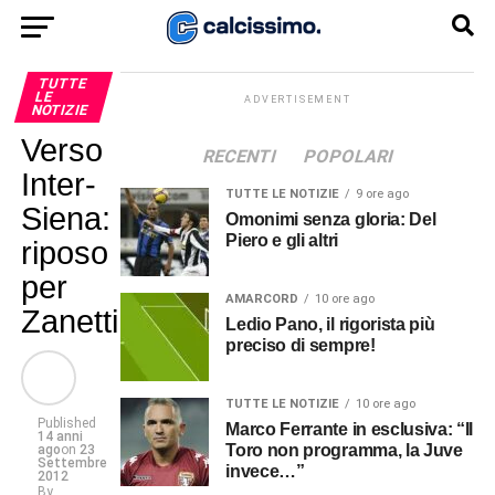
TUTTE
LE
ADVERTISEMENT
NOTIZIE
Verso
RECENTI
POPOLARI
Inter-
TUTTE LE NOTIZIE
9 ore ago
Siena:
Omonimi senza gloria: Del
Piero e gli altri
riposo
per
AMARCORD
10 ore ago
Zanetti
Ledio Pano, il rigorista più
preciso di sempre!
TUTTE LE NOTIZIE
10 ore ago
Published
Marco Ferrante in esclusiva: “Il
14 anni
Toro non programma, la Juve
ago
on
23
Settembre
invece…”
2012
By