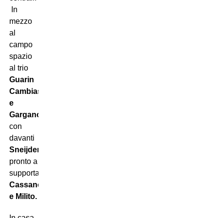
In
mezzo
al
campo
spazio
al trio
Guarin
Cambiasso
e
Gargano
con
davanti
Sneijder
pronto a
supportare
Cassano
e Milito.
In casa