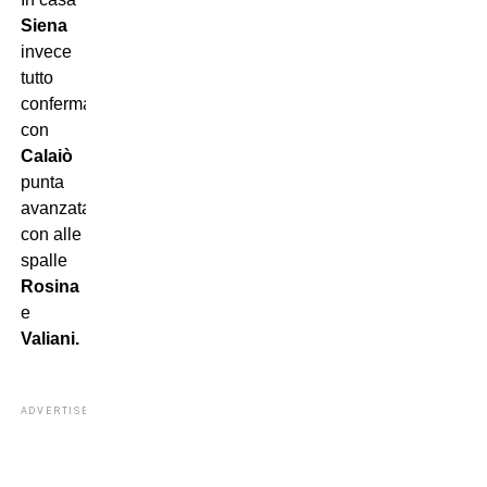
Siena
invece
tutto
confermato
con
Calaiò
punta
avanzata
con alle
spalle
Rosina
e
Valiani.
ADVERTISEMENT