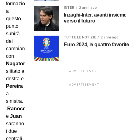
formazione
INTER
2 anni ago
a
Inzaghi-Inter, avanti insieme
questo
verso il futuro
punto
subirà
TUTTE LE NOTIZIE
2 anni ago
dei
Euro 2024, le quattro favorite
cambiamenti
con
Nagatomo
slittato a
ADVERTISEMENT
destra e
ADVERTISEMENT
Pereira
a
sinistra.
Ranocchia
e
Juan
saranno
i due
centrali.