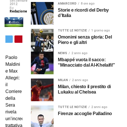
Settembre
AMARCORD
8 ore ago
2012
By
Storie e ricordi del Derby
Redazione
d’Italia
TUTTE LE NOTIZIE
1 giorno ago
Omonimi senza gloria: Del
Piero e gli altri
NEWS
2 anni ago
Paolo
Mbappé vuota il sacco:
Maldini
“Minacciato dal Al-Khelaifi!”
e Max
Allegri:
MILAN
2 anni ago
il
Milan, chiesto il prestito di
Corriere
Lukaku al Chelsea
della
Sera
TUTTE LE NOTIZIE
2 anni ago
rivela
Firenze accoglie Palladino
un’incredibile
trattativa,