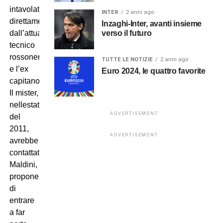
intavolata
INTER
2 anni ago
direttamente
Inzaghi-Inter, avanti insieme
verso il futuro
dall’attuale
tecnico
rossonero,
TUTTE LE NOTIZIE
2 anni ago
e l’ex
Euro 2024, le quattro favorite
capitano.
Il mister,
nellestate
ADVERTISEMENT
del
2011,
ADVERTISEMENT
avrebbe
contattato
Maldini,
proponendogli
di
entrare
a far