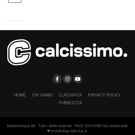
HOME
CHI SIAMO
CLASSIFICA
PRIVACY POLICY
PUBBLICITÀ
Mediacinque Srl - Tutti i diritti riservati - P.IVA 12914790154 | made with
❤ in Ketchup Adv S.p.A.