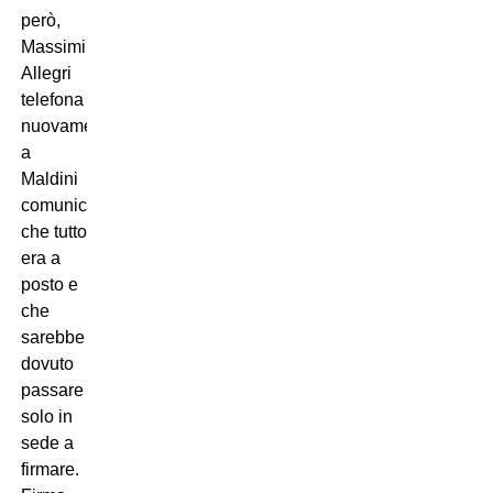
però,
Massimiliano
Allegri
telefona
nuovamente
a
Maldini
comunicandogli
che tutto
era a
posto e
che
sarebbe
dovuto
passare
solo in
sede a
firmare.