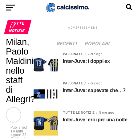
TUTTE
LE
ADVERTISEMENT
NOTIZIE
Milan,
RECENTI
POPOLARI
Paolo
PALLONATE
7 ore ago
Maldini
Inter-Juve: i doppi ex
nello
staff
PALLONATE
7 ore ago
di
Inter-Juve: sapevate che…?
Allegri?
TUTTE LE NOTIZIE
8 ore ago
Inter-Juve: eroi per una notte
Published
14 anni
ago
on
23