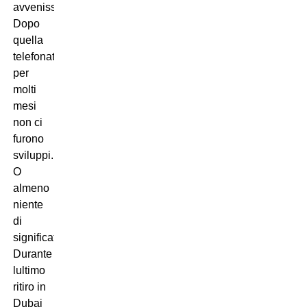
avvenisse.
Dopo
quella
telefonata,
per
molti
mesi
non ci
furono
sviluppi.
O
almeno
niente
di
significativo.
Durante
lultimo
ritiro in
Dubai