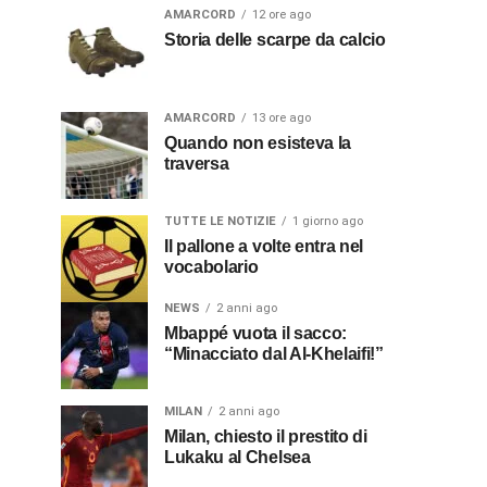
AMARCORD
12 ore ago
Storia delle scarpe da calcio
AMARCORD
13 ore ago
Quando non esisteva la
traversa
TUTTE LE NOTIZIE
1 giorno ago
Il pallone a volte entra nel
vocabolario
NEWS
2 anni ago
Mbappé vuota il sacco:
“Minacciato dal Al-Khelaifi!”
MILAN
2 anni ago
Milan, chiesto il prestito di
Lukaku al Chelsea