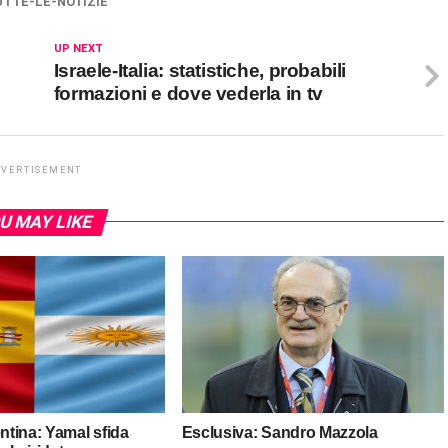
UTTE-LE-NOTIZIE
UP NEXT
Israele-Italia: statistiche, probabili
formazioni e dove vederla in tv
DVERTISEMENT
U MAY LIKE
tina: Yamal sfida
Esclusiva: Sandro Mazzola