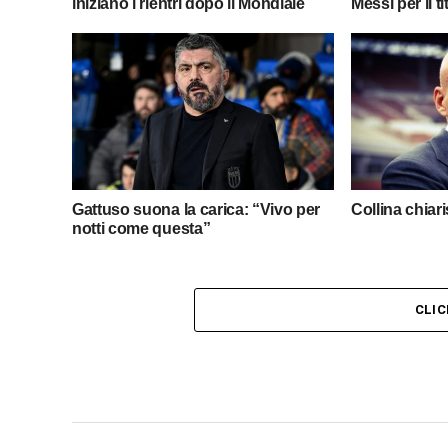
iniziano i rientri dopo il Mondiale
Messi per il ti
Gattuso suona la carica: “Vivo per
Collina chiar
notti come questa”
CLI