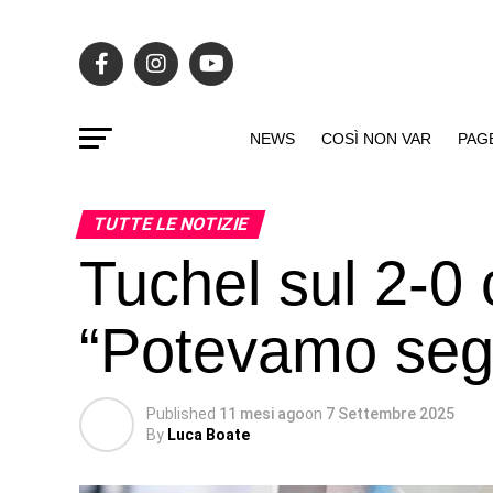
NEWS
COSÌ NON VAR
PAG
TUTTE LE NOTIZIE
Tuchel sul 2-0 
“Potevamo segn
Published
11 mesi ago
on
7 Settembre 2025
By
Luca Boate