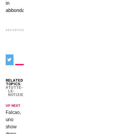
in
abbondanza.
ADVERTISEMENT
RELATED
TOPICS:
TUTTE-
LE-
NOTIZIE
UP NEXT
Falcao,
uno
show
dopo