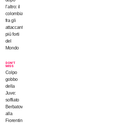
l’altro: il
colombiano
fra gli
attaccanti
più forti
del
Mondo
DON'T
MISS
Colpo
gobbo
della
Juve:
soffiato
Berbatov
alla
Fiorentina!