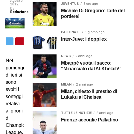
Agosto
JUVENTUS
6 ore ago
2012
By
Michele Di Gregorio: l’arte del
Redazione
portiere!
PALLONATE
1 giorno ago
Inter-Juve: i doppi ex
NEWS
2 anni ago
Nel
Mbappé vuota il sacco:
pomeriggio
“Minacciato dal Al-Khelaifi!”
di ieri si
sono
MILAN
2 anni ago
svolti i
Milan, chiesto il prestito di
sorteggi
Lukaku al Chelsea
relativi
ai gironi
TUTTE LE NOTIZIE
2 anni ago
di
Firenze accoglie Palladino
Champions
League.