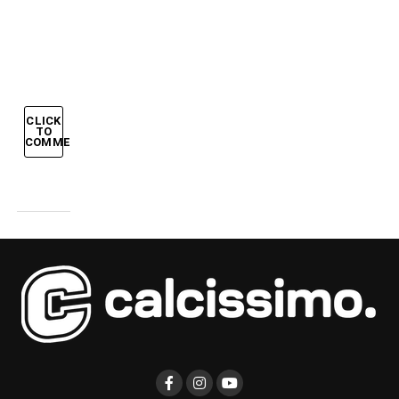
sapevate
che…?
CLICK
TO
COMMENT