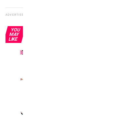
ADVERTISEMENT
YOU
MAY
LIKE
Picciotti
rosanero
Portieri
e
frittate
Portieri
per
caso