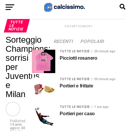
TUTTE
LE
ADVERTISEMENT
NOTIZIE
Sorteggio
RECENTI
POPOLARI
Champions:
TUTTE LE NOTIZIE
20 minuti ago
sorrisi
Picciotti rosanero
per
Juventus
TUTTE LE NOTIZIE
50 minuti ago
e
Portieri e frittate
Milan
TUTTE LE NOTIZIE
1 ora ago
Portieri per caso
Published
14 anni
ago
on
30