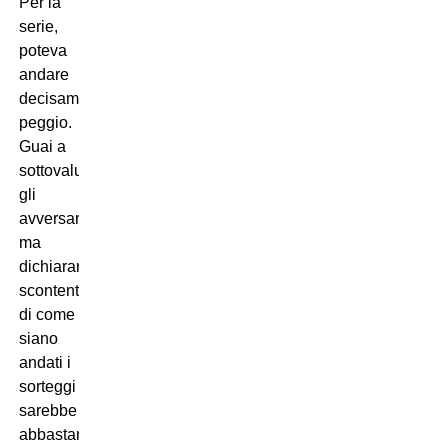
Per la
serie,
poteva
andare
decisamente
peggio.
Guai a
sottovalutare
gli
avversari,
ma
dichiararsi
scontenti
di come
siano
andati i
sorteggi
sarebbe
abbastanza