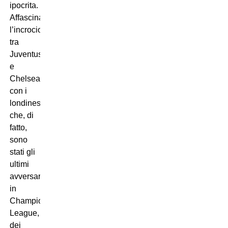
ipocrita.
Affascinante
l’incrocio
tra
Juventus
e
Chelsea,
con i
londinesi
che, di
fatto,
sono
stati gli
ultimi
avversari
in
Champions
League,
dei