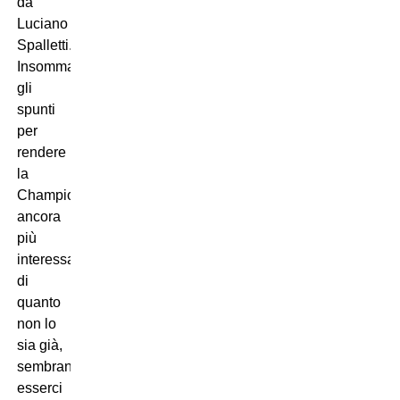
da
Luciano
Spalletti.
Insomma,
gli
spunti
per
rendere
la
Champions
ancora
più
interessante
di
quanto
non lo
sia già,
sembrano
esserci