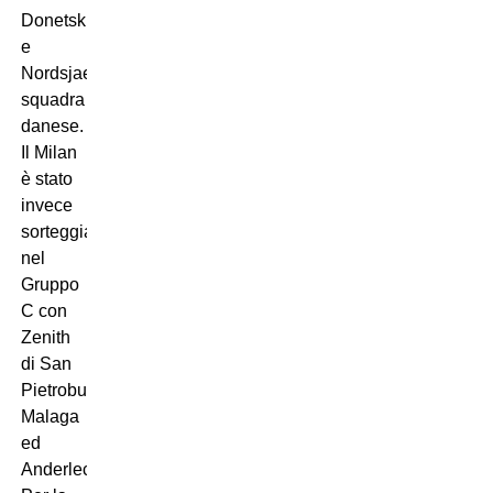
Donetsk
e
Nordsjaelland,
squadra
danese.
Il Milan
è stato
invece
sorteggiato
nel
Gruppo
C con
Zenith
di San
Pietroburgo,
Malaga
ed
Anderlecht.