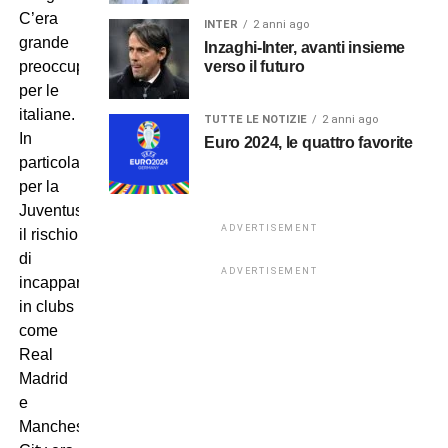
C’era
INTER
2 anni ago
grande
Inzaghi-Inter, avanti insieme
verso il futuro
preoccupazione
per le
italiane.
TUTTE LE NOTIZIE
2 anni ago
In
Euro 2024, le quattro favorite
particolare
per la
Juventus,
ADVERTISEMENT
il rischio
di
ADVERTISEMENT
incappare
in clubs
come
Real
Madrid
e
Manchester