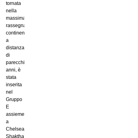
tornata
nella
massima
rassegna
continentale
a
distanza
di
parecchi
anni, è
stata
inserita
nel
Gruppo
E
assieme
a
Chelsea,
Shakthar