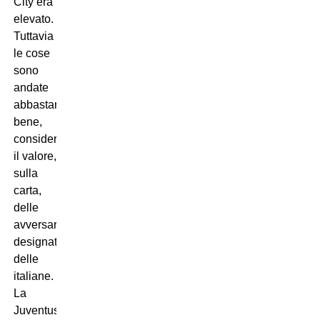
City era
elevato.
Tuttavia
le cose
sono
andate
abbastanza
bene,
considerato
il valore,
sulla
carta,
delle
avversarie
designate
delle
italiane.
La
Juventus,