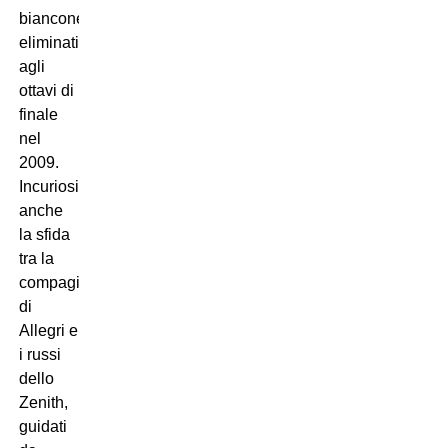
bianconeri,
eliminati
agli
ottavi di
finale
nel
2009.
Incuriosisce
anche
la sfida
tra la
compagine
di
Allegri e
i russi
dello
Zenith,
guidati