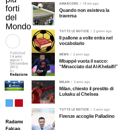
AMARCORD
18 ore ago
forti
Quando non esisteva la
del
traversa
Mondo
TUTTE LE NOTIZIE
2 giorni ago
Il pallone a volte entra nel
vocabolario
Published
NEWS
2 anni ago
14 anni
ago
on
1
Mbappé vuota il sacco:
Settembre
“Minacciato dal Al-Khelaifi!”
2012
By
Redazione
MILAN
2 anni ago
Milan, chiesto il prestito di
Lukaku al Chelsea
TUTTE LE NOTIZIE
2 anni ago
Firenze accoglie Palladino
Radamel
Falcao
,