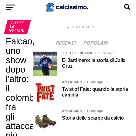
TUTTE
LE
ADVERTISEMENT
NOTIZIE
Falcao,
RECENTI
POPOLARI
uno
TUTTE LE NOTIZIE
15 ore ago
show
El Jardinero: la storia di Julio
Cruz
dopo
l’altro:
AMARCORD
16 ore ago
il
Twist of Fate: quando la storia
cambia
colombiano
fra
AMARCORD
17 ore ago
gli
Storia delle scarpe da calcio
attaccanti
più