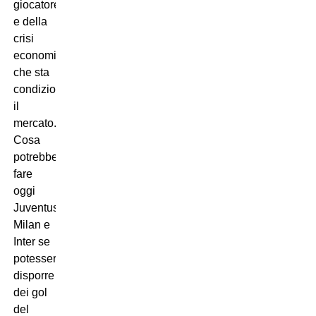
giocatore
e della
crisi
economica
che sta
condizionando
il
mercato.
Cosa
potrebbero
fare
oggi
Juventus,
Milan e
Inter se
potessero
disporre
dei gol
del