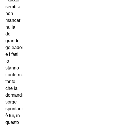
sembra
non
mancar
nulla
del
grande
goleador,
e i fatti
lo
stanno
confermando,
tanto
che la
domanda
sorge
spontanea:
è lui, in
questo