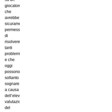
giocatore
che
avrebbe
sicuramente
permesso
di
risolvere
tanti
problemi,
e che
oggi
possono
soltanto
sognare
a causa
dell’elevata
valutazione
del