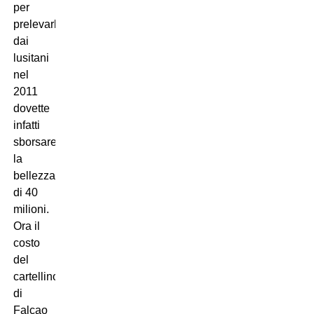
per
prelevarlo
dai
lusitani
nel
2011
dovette
infatti
sborsare
la
bellezza
di 40
milioni.
Ora il
costo
del
cartellino
di
Falcao