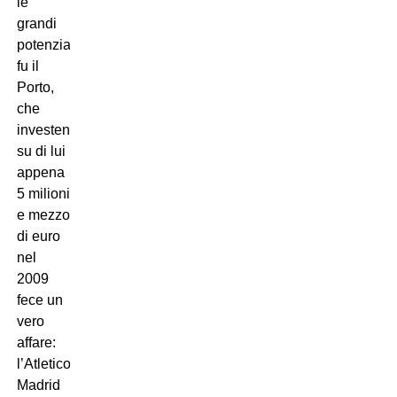
le
grandi
potenzialità
fu il
Porto,
che
investendo
su di lui
appena
5 milioni
e mezzo
di euro
nel
2009
fece un
vero
affare:
l’Atletico
Madrid