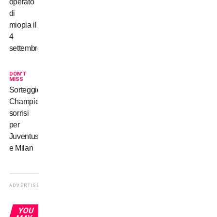
operato
di
miopia il
4
settembre
DON'T
MISS
Sorteggio
Champions:
sorrisi
per
Juventus
e Milan
ADVERTISEMENT
YOU