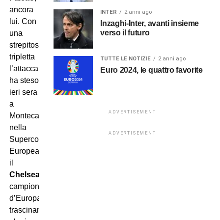
ancora
INTER
2 anni ago
lui. Con
Inzaghi-Inter, avanti insieme
verso il futuro
una
strepitosa
tripletta
TUTTE LE NOTIZIE
2 anni ago
l’attaccante
Euro 2024, le quattro favorite
ha steso
ieri sera
a
ADVERTISEMENT
Montecarlo,
nella
ADVERTISEMENT
Supercoppa
Europea,
il
Chelsea
campione
d’Europa,
trascinando