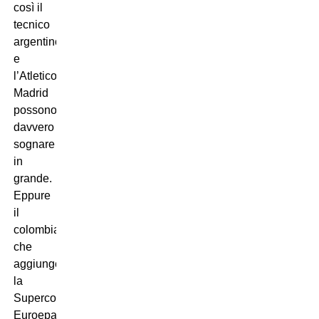
così il
tecnico
argentino
e
l’Atletico
Madrid
possono
davvero
sognare
in
grande.
Eppure
il
colombiano,
che
aggiunge
la
Supercoppa
Euroepa