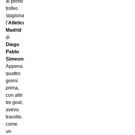
al primo
trofeo
stagionale
l’
Atletico
Madrid
di
Diego
Pablo
Simeone
.
Appena
quattro
giorni
prima,
con altri
tre goal,
aveva
travolto
come
un