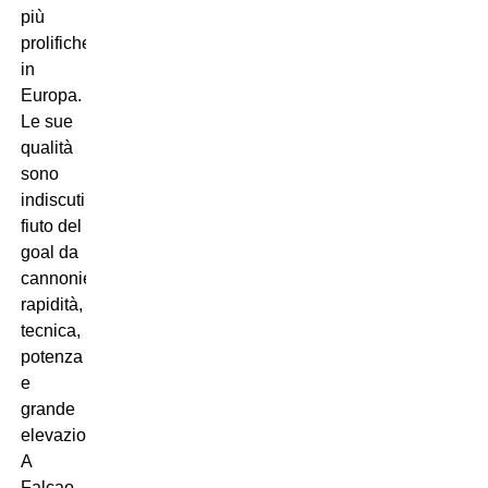
più
prolifiche
in
Europa.
Le sue
qualità
sono
indiscutibili:
fiuto del
goal da
cannoniere,
rapidità,
tecnica,
potenza
e
grande
elevazione.
A
Falcao