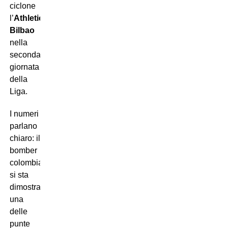
ciclone
l’
Athletic
Bilbao
nella
seconda
giornata
della
Liga.
I numeri
parlano
chiaro: il
bomber
colombiano
si sta
dimostrando
una
delle
punte