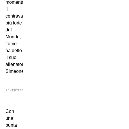
momento,
il
centravanti
più forte
del
Mondo,
come
ha detto
il suo
allenatore
Simeone?
ADVERTISEMENT
Con
una
punta