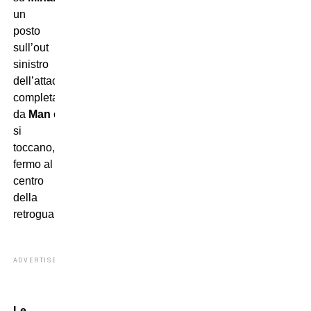
un
posto
sull’out
sinistro
dell’attacco,
completato
da
Man
e
Dragus
.
Marin
e
Stanciu
non
si
toccano,
Dragusin
punto
fermo al
centro
della
retroguardia.
ADVERTISEMENT
Le