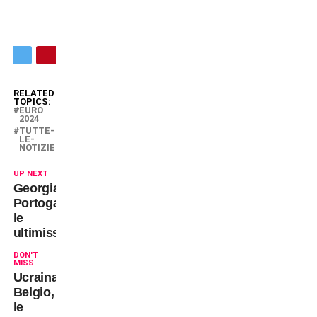
RELATED
TOPICS:
EURO
2024
TUTTE-
LE-
NOTIZIE
UP NEXT
Georgia-
Portogallo,
le
ultimissime
DON'T
MISS
Ucraina-
Belgio,
le