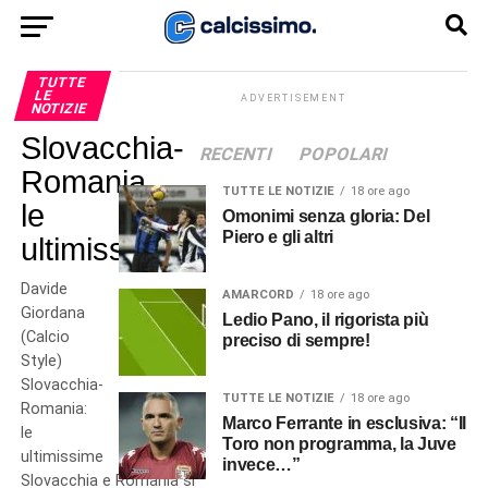
TUTTE
LE
ADVERTISEMENT
NOTIZIE
Slovacchia-
RECENTI
POPOLARI
Romania,
TUTTE LE NOTIZIE
18 ore ago
le
Omonimi senza gloria: Del
Piero e gli altri
ultimissime
Davide
AMARCORD
18 ore ago
Giordana
Ledio Pano, il rigorista più
(Calcio
preciso di sempre!
Style)
Slovacchia-
TUTTE LE NOTIZIE
18 ore ago
Romania:
Marco Ferrante in esclusiva: “Il
le
Toro non programma, la Juve
ultimissime
invece…”
Slovacchia e Romania si