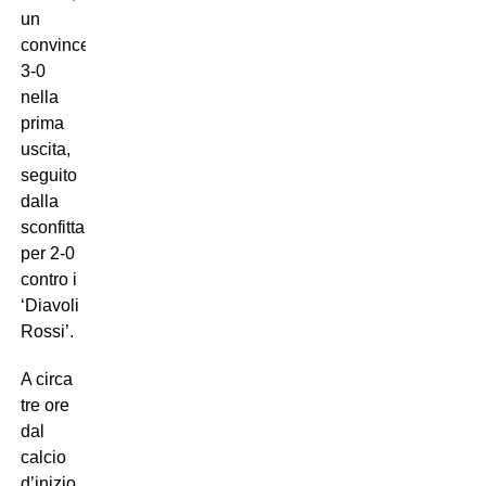
un
convincente
3-0
nella
prima
uscita,
seguito
dalla
sconfitta
per 2-0
contro i
‘Diavoli
Rossi’.
A circa
tre ore
dal
calcio
d’inizio,