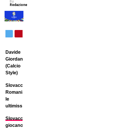
By
Redazione
Davide
Giordana
(Calcio
Style)
Slovacchia-
Romania:
le
ultimissime
Slovacchia
e
Romania
si
giocano