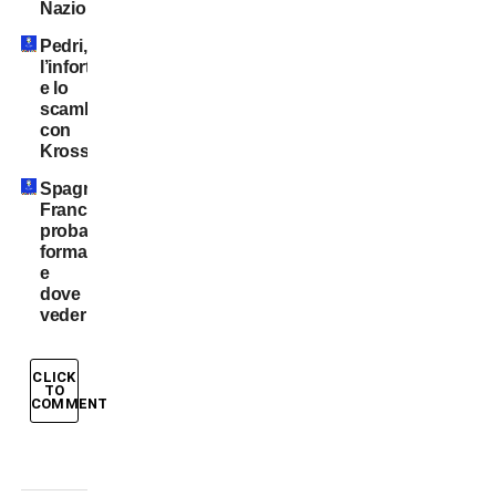
Nazionale”
Pedri,
l’infortunio
e lo
scambio
con
Kross
Spagna-
Francia:
probabili
formazioni
e
dove
vederla
CLICK
TO
COMMENT