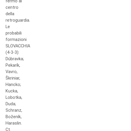
fermo al
centro
della
retroguardia.
Le
probabili
formazioni
SLOVACCHIA
(4-3-3):
Dúbravka;
Pekarík,
Vavro,
Škriniar,
Hancko;
Kucka,
Lobotka,
Duda;
Schranz,
Boženík,
Haraslin.
Ct.