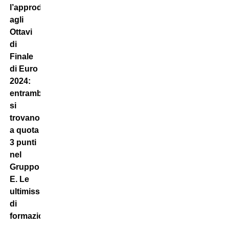
l’approdo
agli
Ottavi
di
Finale
di Euro
2024:
entrambe
si
trovano
a quota
3 punti
nel
Gruppo
E. Le
ultimissime
di
formazione.