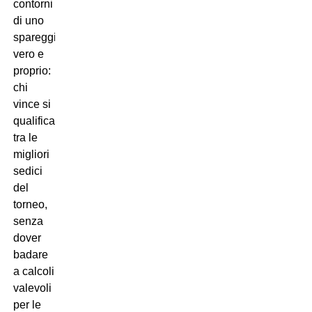
contorni
di uno
spareggio
vero e
proprio:
chi
vince si
qualifica
tra le
migliori
sedici
del
torneo,
senza
dover
badare
a calcoli
valevoli
per le