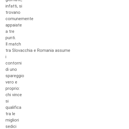
infatti, si
trovano
comunemente
appaiate
a tre
punti.
Il match
tra Slovacchia e Romania assume
i
contorni
di uno
spareggio
vero e
proprio:
chi vince
si
qualifica
tra le
migliori
sedici