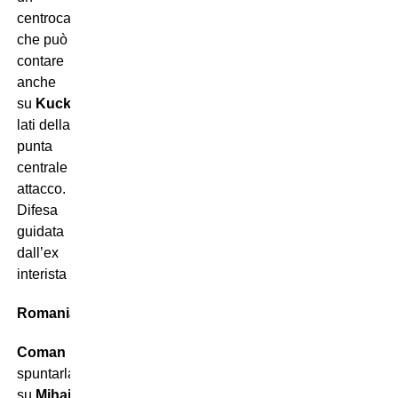
centrocampo
che può
contare
anche
su
Kucka
e
Duda
.
Schranz
e
Haraslin
ai
lati della
punta
centrale
Boženík
in
attacco.
Difesa
guidata
dall’ex
interista
Škriniar
.
Romania
Coman
potrebbe
spuntarla
su
Mihaila
per