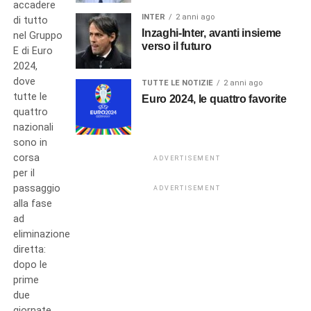
accadere
INTER
2 anni ago
di tutto
Inzaghi-Inter, avanti insieme
nel Gruppo
verso il futuro
E di Euro
2024,
dove
TUTTE LE NOTIZIE
2 anni ago
tutte le
Euro 2024, le quattro favorite
quattro
nazionali
sono in
corsa
ADVERTISEMENT
per il
passaggio
ADVERTISEMENT
alla fase
ad
eliminazione
diretta:
dopo le
prime
due
giornate,