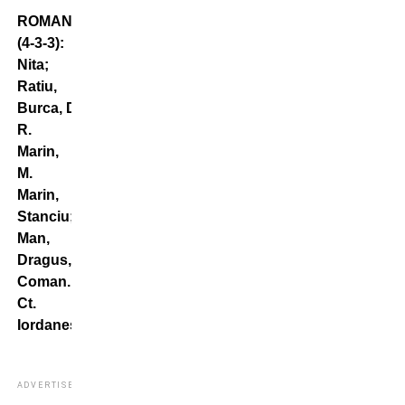
ROMANIA
(4-3-3):
Nita;
Ratiu,
Burca, Dragusin, Bancu;
R.
Marin,
M.
Marin,
Stanciu;
Man,
Dragus,
Coman.
Ct.
Iordanescu.
ADVERTISEMENT