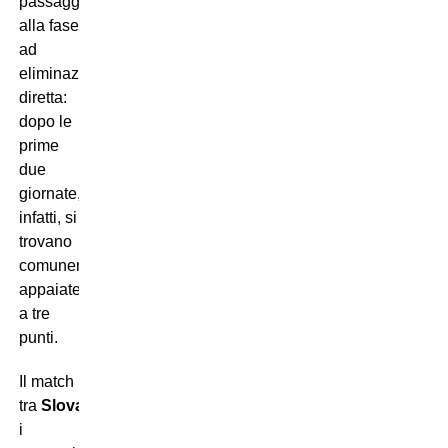
passaggio
alla fase
ad
eliminazione
diretta:
dopo le
prime
due
giornate,
infatti, si
trovano
comunemente
appaiate
a tre
punti.
Il match
tra
Slovacchia
e
Romania
assume
i