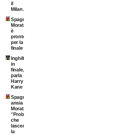
il
Milan…”
Spagna,
Morata
è
pronto
per la
finale
Inghilterra
in
finale,
parla
Harry
Kane
Spagna,
ansia
Morata:
“Probabile
che
lascerò
la