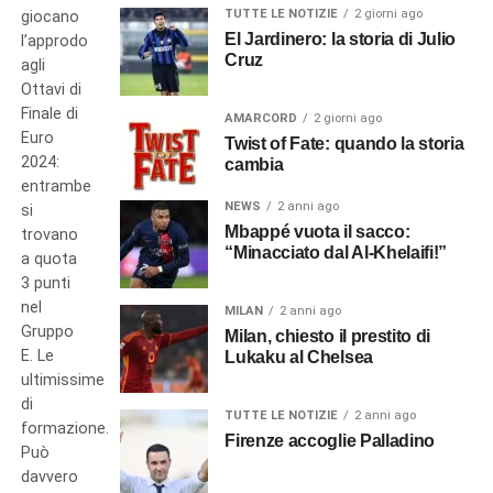
TUTTE LE NOTIZIE
2 giorni ago
giocano
El Jardinero: la storia di Julio
l’approdo
Cruz
agli
Ottavi di
Finale di
AMARCORD
2 giorni ago
Euro
Twist of Fate: quando la storia
2024:
cambia
entrambe
NEWS
2 anni ago
si
Mbappé vuota il sacco:
trovano
“Minacciato dal Al-Khelaifi!”
a quota
3 punti
nel
MILAN
2 anni ago
Gruppo
Milan, chiesto il prestito di
E. Le
Lukaku al Chelsea
ultimissime
di
TUTTE LE NOTIZIE
2 anni ago
formazione.
Firenze accoglie Palladino
Può
davvero