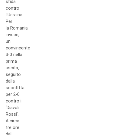
sfida
contro
l’Ucraina.
Per
la Romania,
invece,
un
convincente
3-0 nella
prima
uscita,
seguito
dalla
sconfitta
per 2-0
contro i
‘Diavoli
Rossi’.
A circa
tre ore
dal