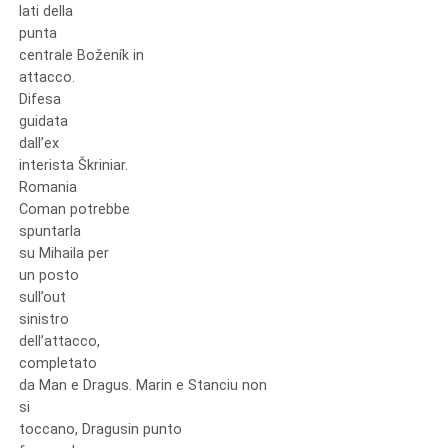
lati della
punta
centrale Boženík in
attacco.
Difesa
guidata
dall’ex
interista Škriniar.
Romania
Coman potrebbe
spuntarla
su Mihaila per
un posto
sull’out
sinistro
dell’attacco,
completato
da Man e Dragus. Marin e Stanciu non
si
toccano, Dragusin punto