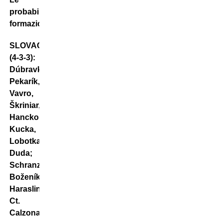
probabili
formazioni
SLOVACCHIA
(4-3-3):
Dúbravka;
Pekarík,
Vavro,
Škriniar,
Hancko;
Kucka,
Lobotka,
Duda;
Schranz,
Boženík,
Haraslin.
Ct.
Calzona.