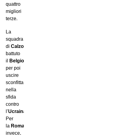
quattro
migliori
terze.
La
squadra
di
Calzona
ha
battuto
il
Belgio
all’esordio,
per poi
uscire
sconfitta
nella
sfida
contro
l’
Ucraina
.
Per
la
Romania
,
invece,