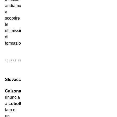
andiamo
a
scoprire
le
ultimissime
di
formazione.
ADVERTISEMENT
Slovacchia
Calzona
non
rinuncia
a
Lobotka
,
faro di
un