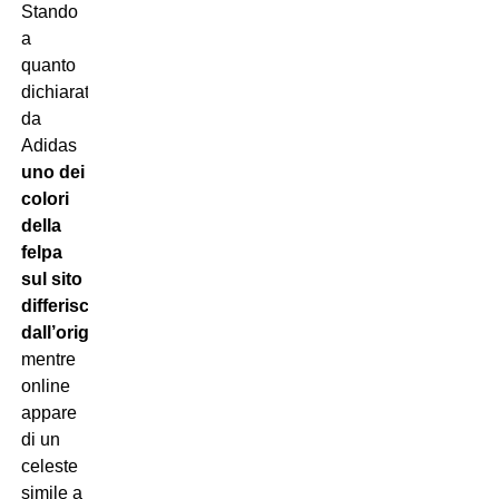
Stando
a
quanto
dichiarato
da
Adidas
uno dei
colori
della
felpa
sul sito
differisce
dall’originale
:
mentre
online
appare
di un
celeste
simile a