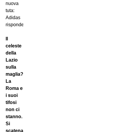
nuova
tuta:
Adidas
risponde
Il
celeste
della
Lazio
sulla
maglia?
La
Roma e
i suoi
tifosi
non ci
stanno.
Si
scatena