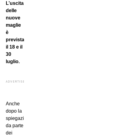
L’uscita
delle
nuove
maglie
è
prevista
il 18 e il
30
luglio.
ADVERTISEMENT
Anche
dopo la
spiegazione,
da parte
dei