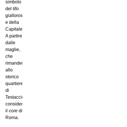
simbolo
del tifo
giallorosso
e della
Capitale.
A partire
dalle
maglie,
che
rimanderanno
allo
storico
quartiere
di
Testaccio,
considerato
il
core
di
Roma.