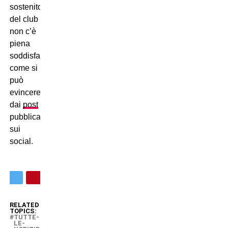
sostenitori
del club
non c’è
piena
soddisfazione,
come si
può
evincere
dai
post
pubblicati
sui
social.
RELATED
TOPICS:
TUTTE-
LE-