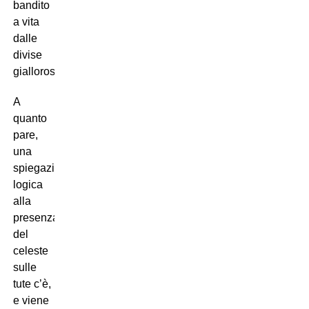
bandito
a vita
dalle
divise
giallorosse?
A
quanto
pare,
una
spiegazione
logica
alla
presenza
del
celeste
sulle
tute c’è,
e viene