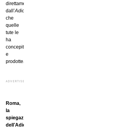
direttamente
dall’
Adidas
che
quelle
tute le
ha
concepite
e
prodotte.
ADVERTISEMENT
Roma,
la
spiegazione
dell’Adidas