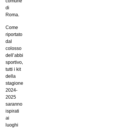
comune
di
Roma.
Come
riportato
dal
colosso
dell’abbigliamento
sportivo,
tutti i kit
della
stagione
2024-
2025
saranno
ispirati
ai
luoghi