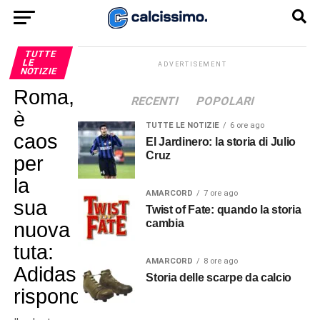
TUTTE
LE
ADVERTISEMENT
NOTIZIE
Roma,
RECENTI
POPOLARI
è
TUTTE LE NOTIZIE
6 ore ago
caos
El Jardinero: la storia di Julio
Cruz
per
la
AMARCORD
7 ore ago
sua
Twist of Fate: quando la storia
cambia
nuova
tuta:
AMARCORD
8 ore ago
Adidas
Storia delle scarpe da calcio
risponde