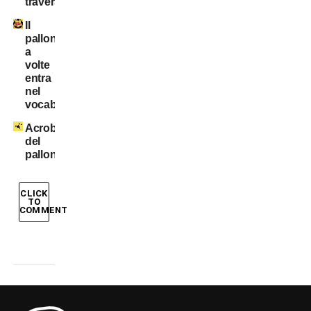
traversa
Il
pallone
a
volte
entra
nel
vocabolario
Acrobati
del
pallone
CLICK
TO
COMMENT