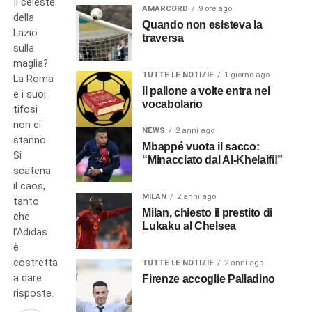
Il celeste
AMARCORD
9 ore ago
della
Quando non esisteva la
Lazio
traversa
sulla
maglia?
TUTTE LE NOTIZIE
1 giorno ago
La Roma
Il pallone a volte entra nel
e i suoi
vocabolario
tifosi
non ci
NEWS
2 anni ago
stanno.
Mbappé vuota il sacco:
Si
“Minacciato dal Al-Khelaifi!”
scatena
il caos,
MILAN
2 anni ago
tanto
Milan, chiesto il prestito di
che
Lukaku al Chelsea
l’Adidas
è
costretta
TUTTE LE NOTIZIE
2 anni ago
a dare
Firenze accoglie Palladino
risposte.