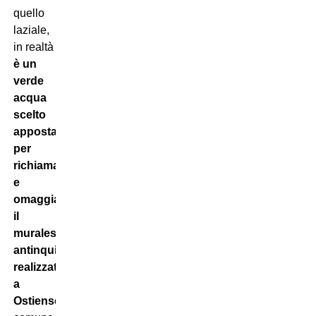
quello
laziale,
in realtà
è un
verde
acqua
scelto
apposta
per
richiamare
e
omaggiare
il
murales
antinquinamento
realizzato
a
Ostiense
,