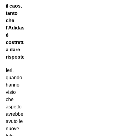
il caos,
tanto
che
l’Adidas
è
costretta
a dare
risposte.
Ieri,
quando
hanno
visto
che
aspetto
avrebbero
avuto le
nuove
tute