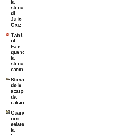
la
storia
di
Julio
Cruz
Twist
of
Fate:
quando
la
storia
cambia
Storia
delle
scarpe
da
calcio
Quando
non
esisteva
la