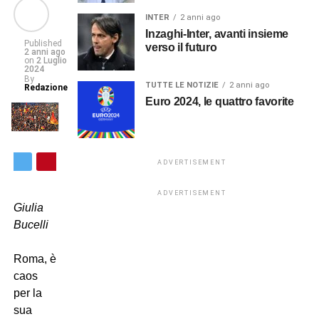
INTER
2 anni ago
Inzaghi-Inter, avanti insieme
Published
verso il futuro
2 anni ago
on
2 Luglio
2024
By
TUTTE LE NOTIZIE
2 anni ago
Redazione
Euro 2024, le quattro favorite
ADVERTISEMENT
ADVERTISEMENT
Giulia
Bucelli
Roma, è
caos
per la
sua