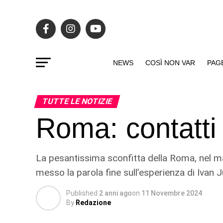
NEWS
COSÌ NON VAR
PAG
TUTTE LE NOTIZIE
Roma: contatti
La pesantissima sconfitta della Roma, nel ma
messo la parola fine sull’esperienza di Ivan J
Published
2 anni ago
on
11 Novembre 2024
By
Redazione