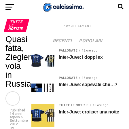
TUTTE
LE
ADVERTISEMENT
NOTIZIE
Quasi
RECENTI
POPOLARI
fatta,
PALLONATE
12 ore ago
Ziegler
Inter-Juve: i doppi ex
vola
in
PALLONATE
13 ore ago
Russia
Inter-Juve: sapevate che…?
TUTTE LE NOTIZIE
13 ore ago
Published
Inter-Juve: eroi per una notte
14 anni
ago
on
6
Settembre
2012
By