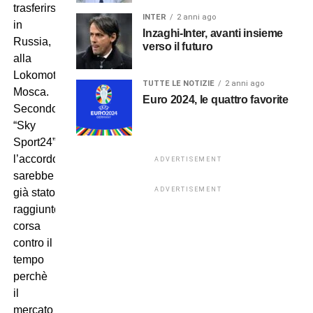
trasferirsi
INTER
2 anni ago
in
Inzaghi-Inter, avanti insieme
Russia,
verso il futuro
alla
Lokomotiv
TUTTE LE NOTIZIE
2 anni ago
Mosca.
Euro 2024, le quattro favorite
Secondo
“Sky
Sport24”
l’accordo
ADVERTISEMENT
sarebbe
ADVERTISEMENT
già stato
raggiunto;
corsa
contro il
tempo
perchè
il
mercato