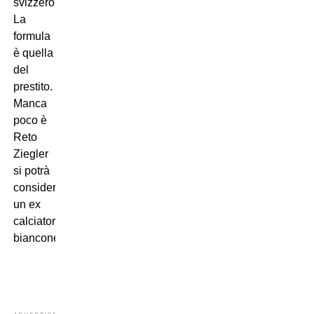
svizzero.
La
formula
è quella
del
prestito.
Manca
poco è
Reto
Ziegler
si potrà
considerare
un ex
calciatore
bianconero.