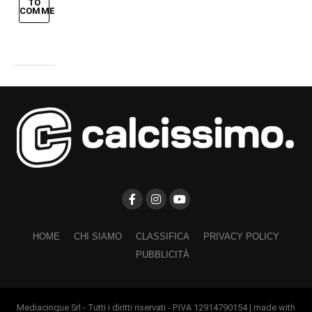
TO
COMMENT
HOME
CHI SIAMO
CLASSIFICA
PRIVACY POLICY
PUBBLICITÀ
Mediacinque Srl - Tutti i diritti riservati - P.IVA 12914790154 | made with