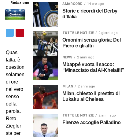
Redazione
AMARCORD
14 ore ago
Storie e ricordi del Derby
d’Italia
TUTTE LE NOTIZIE
2 giorni ago
Omonimi senza gloria: Del
Piero e gli altri
Quasi
NEWS
2 anni ago
fatta, è
Mbappé vuota il sacco:
questione
“Minacciato dal Al-Khelaifi!”
solamente
di ore
MILAN
2 anni ago
nel vero
Milan, chiesto il prestito di
senso
Lukaku al Chelsea
della
parola.
TUTTE LE NOTIZIE
2 anni ago
Reto
Firenze accoglie Palladino
Ziegler
sta per