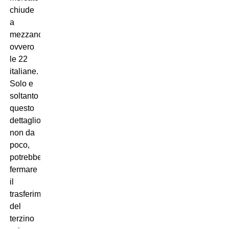
chiude
a
mezzanotte,
ovvero
le 22
italiane.
Solo e
soltanto
questo
dettaglio,
non da
poco,
potrebbe
fermare
il
trasferimento
del
terzino