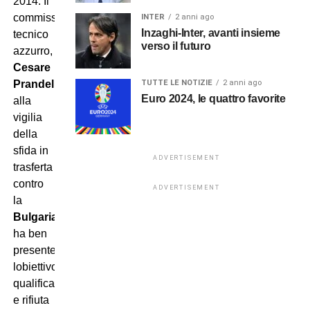
2014. Il
commissario
INTER
2 anni ago
Inzaghi-Inter, avanti insieme
tecnico
verso il futuro
azzurro,
Cesare
TUTTE LE NOTIZIE
2 anni ago
Prandelli
,
Euro 2024, le quattro favorite
alla
vigilia
della
sfida in
ADVERTISEMENT
trasferta
contro
ADVERTISEMENT
la
Bulgaria
,
ha ben
presente
lobiettivo
qualificazione
e rifiuta