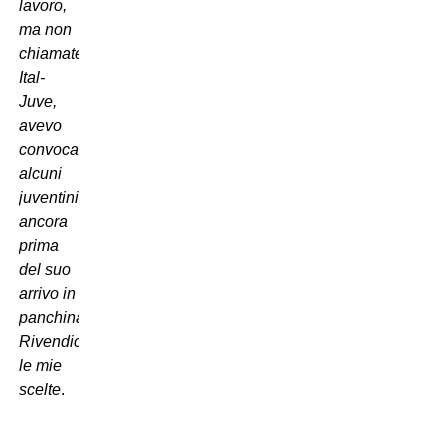
lavoro,
ma non
chiamatela
Ital-
Juve,
avevo
convocato
alcuni
juventini
ancora
prima
del suo
arrivo in
panchina.
Rivendico
le mie
scelte
.