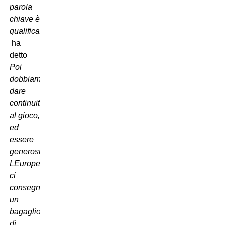
parola
chiave è
qualificazione.
 ha
detto 
Poi
dobbiamo
dare
continuità
al gioco,
ed
essere
generosi.
LEuropeo
ci
consegna
un
bagaglio
di