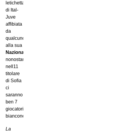
letichetta
di Ital-
Juve
affibiata
da
qualcuno
alla sua
Nazionale
,
nonostante
nell11
titolare
di Sofia
ci
saranno
ben 7
giocatori
bianconeri.
La