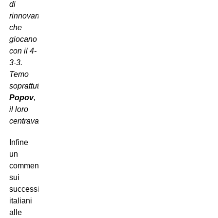
di
rinnovamento,
che
giocano
con il 4-
3-3.
Temo
soprattutto
Popov
,
il loro
centravanti
.
Infine
un
commento
sui
successi
italiani
alle