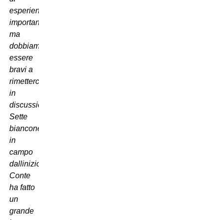
esperienza
importanza,
ma
dobbiamo
essere
bravi a
rimetterci
in
discussione.
Sette
bianconeri
in
campo
dallinizio?
Conte
ha fatto
un
grande