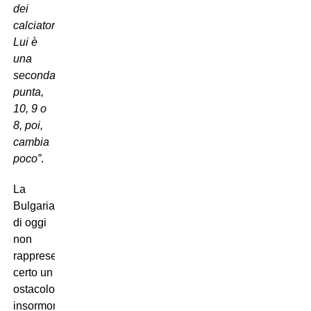
dei
calciatori.
Lui è
una
seconda
punta,
10, 9 o
8, poi,
cambia
poco”
.
La
Bulgaria
di oggi
non
rappresenta
certo un
ostacolo
insormontabile,