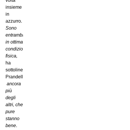
volta
insieme
in
azzurro.
Sono
entrambi
in ottima
condizione
fisica,

ha
sottolineato
Prandelli

ancora
più
degli
altri, che
pure
stanno
bene
.