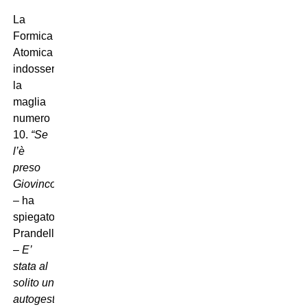
La
Formica
Atomica
indosserà
la
maglia
numero
10.
“Se
l’è
preso
Giovinco
– ha
spiegato
Prandelli
–
E’
stata al
solito un
autogestione