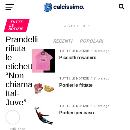
TUTTE
LE
ADVERTISEMENT
NOTIZIE
Prandelli
RECENTI
POPOLARI
rifiuta
TUTTE LE NOTIZIE
20 ore ago
le
Picciotti rosanero
etichette:
“Non
TUTTE LE NOTIZIE
21 ore ago
chiamatela
Portieri e frittate
Ital-
Juve”
TUTTE LE NOTIZIE
21 ore ago
Portieri per caso
Published