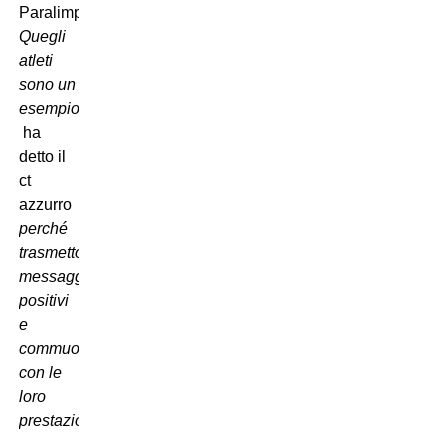
Paralimpiadi.
Quegli
atleti
sono un
esempio,
 ha
detto il
ct
azzurro 
perché
trasmettono
messaggi
positivi
e
commuovono
con le
loro
prestazioni
.