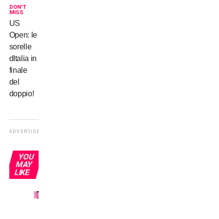
DON'T
MISS
US
Open: le
sorelle
dItalia in
finale
del
doppio!
ADVERTISEMENT
YOU
MAY
LIKE
Picciotti
rosanero