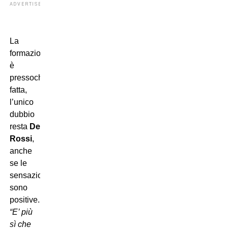
ADVERTISEMENT
La
formazione
è
pressoché
fatta,
l’unico
dubbio
resta
De
Rossi
,
anche
se le
sensazioni
sono
positive.
“E’ più
sì che