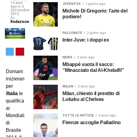
14 anni
JUVENTUS
1 giorno ago
ago
on
6
Settembre
Michele Di Gregorio: l’arte del
2012
portiere!
By
Redazione
PALLONATE
2 giorni ago
Inter-Juve: i doppi ex
NEWS
2 anni ago
Mbappé vuota il sacco:
“Minacciato dal Al-Khelaifi!”
Domani
inizieranno
per
MILAN
2 anni ago
Milan, chiesto il prestito di
l
Italia
le
Lukaku al Chelsea
qualificazioni
ai
Mondiali
TUTTE LE NOTIZIE
2 anni ago
Firenze accoglie Palladino
di
Brasile