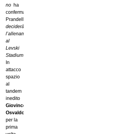
no
 ha
confermato
Prandelli 
deciderà
l’allenamento
al
Levski
Stadium”
.
In
attacco
spazio
al
tandem
inedito
Giovinco-
Osvaldo
,
per la
prima