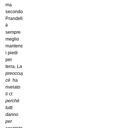
ma
secondo
Prandelli
è
sempre
meglio
mantenere
i piedi
per
terra.
La
preoccupazione
cè
 ha
rivelato
il ct 
perché
tutti
danno
per