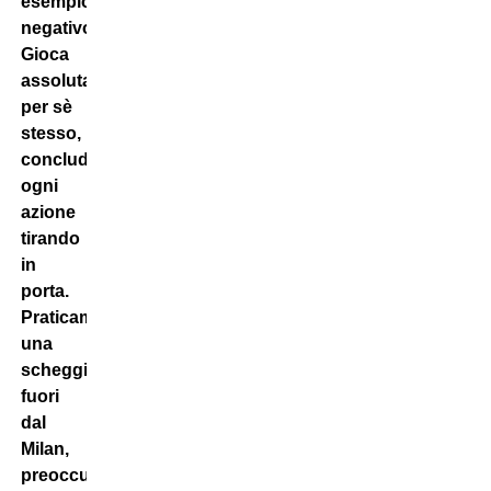
esempio
negativo.
Gioca
assolutamente
per sè
stesso,
conclude
ogni
azione
tirando
in
porta.
Praticamente,
una
scheggia
fuori
dal
Milan,
preoccupante”.