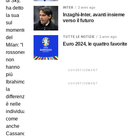
di Sky,
ha detto
INTER
2 anni ago
Inzaghi-Inter, avanti insieme
la sua
verso il futuro
sul
momento
TUTTE LE NOTIZIE
2 anni ago
del
Euro 2024, le quattro favorite
Milan: “I
rossoneri
non
hanno
ADVERTISEMENT
più
Ibrahimovic,
ADVERTISEMENT
la
differenza
è nelle
individualità,
come
anche
Cassano