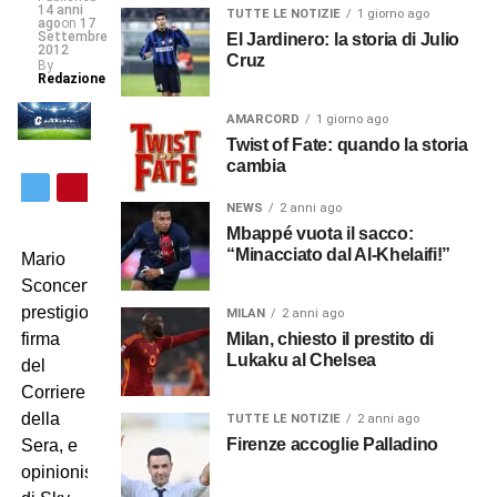
14 anni
TUTTE LE NOTIZIE
1 giorno ago
ago
on
17
Settembre
El Jardinero: la storia di Julio
2012
Cruz
By
Redazione
AMARCORD
1 giorno ago
Twist of Fate: quando la storia
cambia
NEWS
2 anni ago
Mbappé vuota il sacco:
“Minacciato dal Al-Khelaifi!”
Mario
Sconcerti,
prestigiosissima
MILAN
2 anni ago
Milan, chiesto il prestito di
firma
Lukaku al Chelsea
del
Corriere
della
TUTTE LE NOTIZIE
2 anni ago
Firenze accoglie Palladino
Sera, e
opinionista