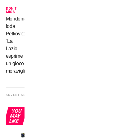
DON'T
MISS
Mondonico
loda
Petkovic:
“La
Lazio
esprime
un gioco
meraviglioso”
ADVERTISEMENT
YOU
MAY
LIKE
Omonimi