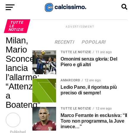
TUTTE
LE
ADVERTISEMENT
NOTIZIE
Milan,
RECENTI
POPOLARI
Mario
TUTTE LE NOTIZIE
11 ore ago
Sconcerti
Omonimi senza gloria: Del
Piero e gli altri
lancia
l’allarme:
AMARCORD
12 ore ago
“Attenzione
Ledio Pano, il rigorista più
preciso di sempre!
a
Boateng”
TUTTE LE NOTIZIE
12 ore ago
Marco Ferrante in esclusiva: “Il
Toro non programma, la Juve
invece…”
Published