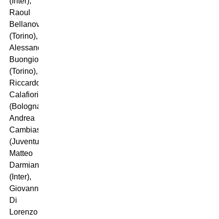
(Inter),
Raoul
Bellanova
(Torino),
Alessandro
Buongiorno
(Torino),
Riccardo
Calafiori
(Bologna),
Andrea
Cambiaso
(Juventus),
Matteo
Darmian
(Inter),
Giovanni
Di
Lorenzo