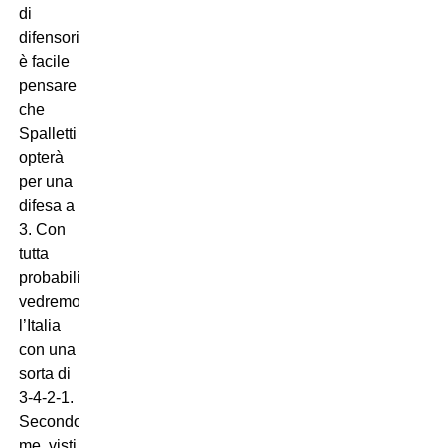
di
difensori,
è facile
pensare
che
Spalletti
opterà
per una
difesa a
3. Con
tutta
probabilità
vedremo
l’Italia
con una
sorta di
3-4-2-1.
Secondo
me, visti