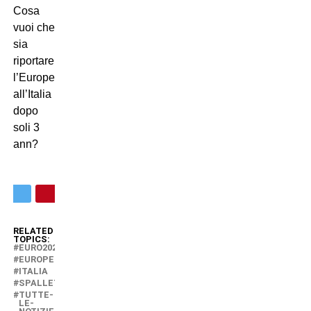
Cosa
vuoi che
sia
riportare
l’Europeo
all’Italia
dopo
soli 3
ann?
RELATED
TOPICS:
EURO2024
EUROPEO
ITALIA
SPALLETTI
TUTTE-
LE-