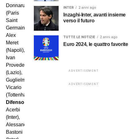
Donnarumma
INTER
2 anni ago
(Paris
Inzaghi-Inter, avanti insieme
Saint
verso il futuro
Germain),
Alex
TUTTE LE NOTIZIE
2 anni ago
Meret
Euro 2024, le quattro favorite
(Napoli),
Ivan
Provedel
ADVERTISEMENT
(Lazio),
Guglielmo
ADVERTISEMENT
Vicario
(Tottenham);
Difensori
: Francesco
Acerbi
(Inter),
Alessandro
Bastoni