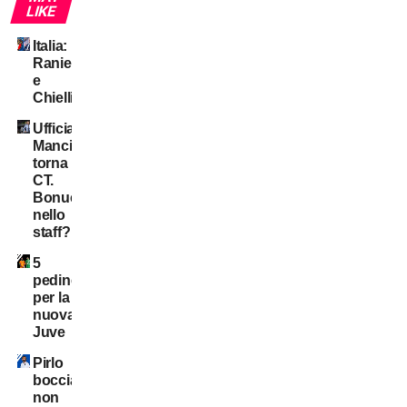
LIKE
Italia:
Ranieri
e
Chiellini?
Ufficiale:
Mancini
torna
CT.
Bonucci
nello
staff?
5
pedine
per la
nuova
Juve
Pirlo
bocciato:
non