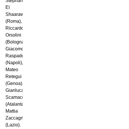
Stephan
El
Shaarawy
(Roma),
Riccardo
Orsolini
(Bologna),
Giacomo
Raspadori
(Napoli),
Mateo
Retegui
(Genoa),
Gianluca
Scamacca
(Atalanta),
Mattia
Zaccagni
(Lazio).