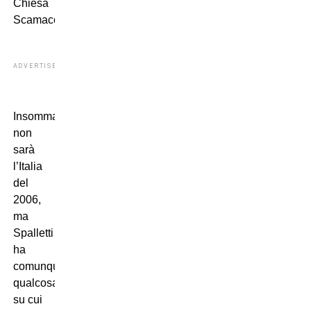
Chiesa
Scamacca
ADVERTISEMENT
Insomma,
non
sarà
l’Italia
del
2006,
ma
Spalletti
ha
comunque
qualcosa
su cui