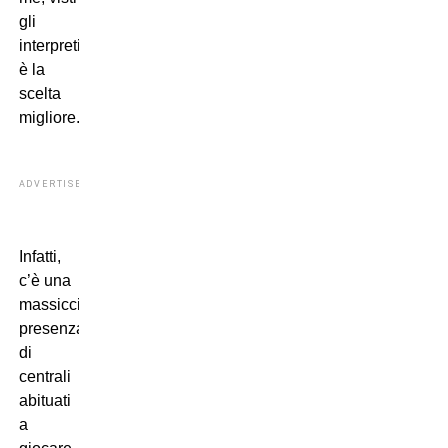
gli
interpreti,
è la
scelta
migliore.
ADVERTISEMENT
Infatti,
c’è una
massiccia
presenza
di
centrali
abituati
a