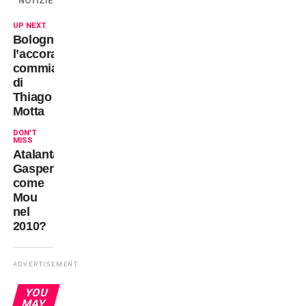
NOTIZIE
UP NEXT
Bologna,
l’accorato
commiato
di
Thiago
Motta
DON'T
MISS
Atalanta,
Gasperini
come
Mou
nel
2010?
ADVERTISEMENT
YOU
MAY