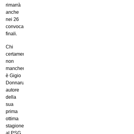
rimarrà
anche
nei 26
convocati
finali.
Chi
certamente
non
mancherà
è Gigio
Donnarumma,
autore
della
sua
prima
ottima
stagione
al PSG.