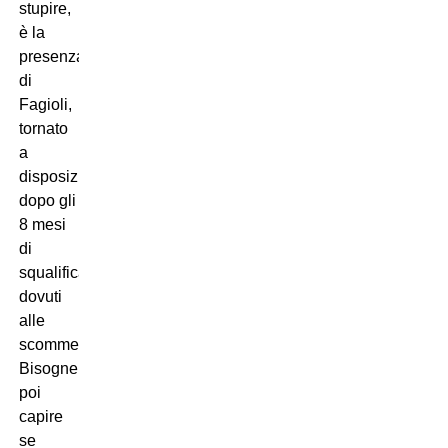
stupire,
è la
presenza
di
Fagioli,
tornato
a
disposizione
dopo gli
8 mesi
di
squalifica
dovuti
alle
scommesse.
Bisognerà
poi
capire
se