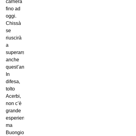
carriera
fino ad
oggi.
Chissà
se
riuscirà
a
superarsi
anche
quest’anno.
In
difesa,
tolto
Acerbi,
non c’è
grande
esperienza,
ma
Buongiorno,