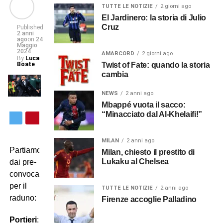
TUTTE LE NOTIZIE
2 giorni ago
El Jardinero: la storia di Julio
Cruz
Published
2 anni
ago
on
24
Maggio
2024
AMARCORD
2 giorni ago
By
Luca
Boate
Twist of Fate: quando la storia
cambia
NEWS
2 anni ago
Mbappé vuota il sacco:
“Minacciato dal Al-Khelaifi!”
MILAN
2 anni ago
Partiamo
Milan, chiesto il prestito di
Lukaku al Chelsea
dai pre-
convocati
per il
TUTTE LE NOTIZIE
2 anni ago
raduno:
Firenze accoglie Palladino
Portieri
: Gianluigi