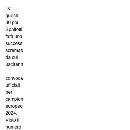
Da
questi
30 poi
Spalletti
farà una
successiva
scrematura
da cui
usciranno
i
convocati
ufficiali
per il
campionato
europeo
2024.
Visto il
numero