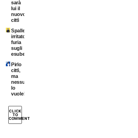
sarà
lui il
nuovo
cittì
Spalletti
irritato:
furia
sugli
esuberi!
Pirlo
cittì,
ma
nessuno
lo
vuole!
CLICK
TO
COMMENT