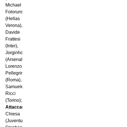
Michael
Folorunsho
(Hellas
Verona),
Davide
Frattesi
(Inter),
Jorginho
(Arsenal),
Lorenzo
Pellegrini
(Roma),
Samuele
Ricci
(Torino);
Attaccanti
: Federico
Chiesa
(Juventus),