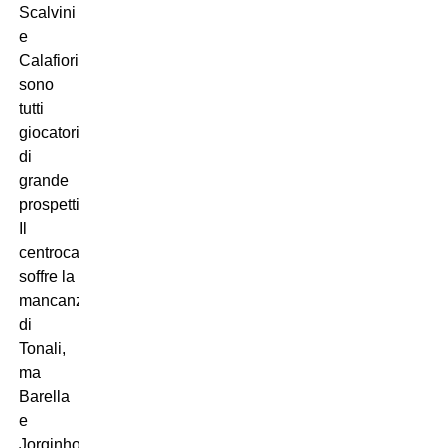
Scalvini
e
Calafiori
sono
tutti
giocatori
di
grande
prospettiva.
Il
centrocampo
soffre la
mancanza
di
Tonali,
ma
Barella
e
Jorginho