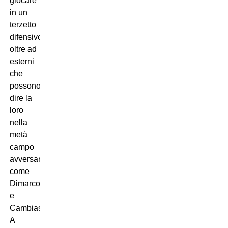
giocare
in un
terzetto
difensivo,
oltre ad
esterni
che
possono
dire la
loro
nella
metà
campo
avversaria
come
Dimarco
e
Cambiaso.
A