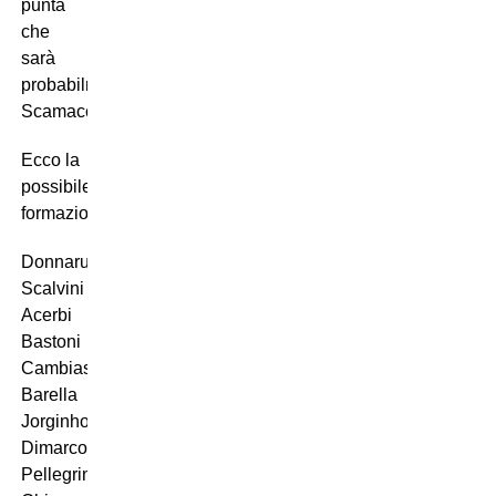
punta
che
sarà
probabilmente
Scamacca.
Ecco la
possibile
formazione:
Donnarumma
Scalvini
Acerbi
Bastoni
Cambiaso
Barella
Jorginho
Dimarco
Pellegrini