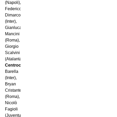
(Napoli),
Federico
Dimarco
(Inter),
Gianluca
Mancini
(Roma),
Giorgio
Scalvini
(Atalanta);
Centrocampisti
: Nicolò
Barella
(Inter),
Bryan
Cristante
(Roma),
Nicolò
Fagioli
(Juventus),