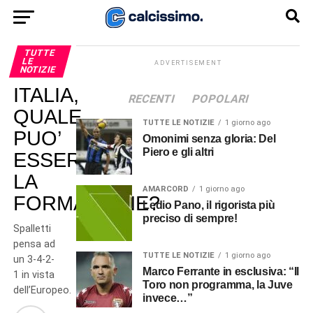
TUTTE
LE
ADVERTISEMENT
NOTIZIE
ITALIA,
RECENTI
POPOLARI
QUALE
TUTTE LE NOTIZIE
1 giorno ago
PUO’
Omonimi senza gloria: Del
Piero e gli altri
ESSERE
LA
AMARCORD
1 giorno ago
FORMAZIONE?
Ledio Pano, il rigorista più
preciso di sempre!
Spalletti
pensa ad
TUTTE LE NOTIZIE
1 giorno ago
un 3-4-2-
Marco Ferrante in esclusiva: “Il
1 in vista
Toro non programma, la Juve
dell’Europeo.
invece…”