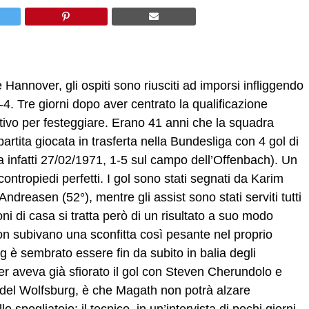
Hannover, gli ospiti sono riusciti ad imporsi infliggendo
4. Tre giorni dopo aver centrato la qualificazione
ivo per festeggiare. Erano 41 anni che la squadra
rtita giocata in trasferta nella Bundesliga con 4 gol di
ta infatti 27/02/1971, 1-5 sul campo dell’Offenbach). Un
contropiedi perfetti. I gol sono stati segnati da Karim
dreasen (52°), mentre gli assist sono stati serviti tutti
i di casa si tratta però di un risultato a suo modo
non subivano una sconfitta così pesante nel proprio
g è sembrato essere fin da subito in balia degli
ver aveva già sfiorato il gol con Steven Cherundolo e
ri del Wolfsburg, è che Magath non potrà alzare
o spogliatoio: il tecnico, in un’intervista di pochi giorni