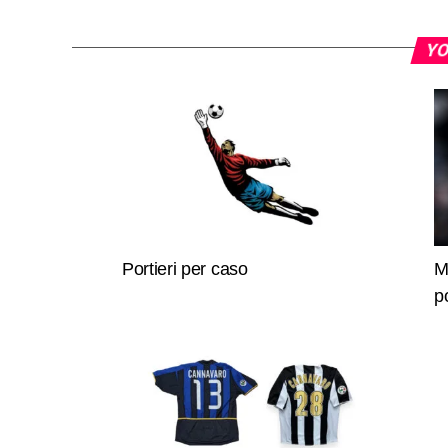
YO
Portieri per caso
M
p