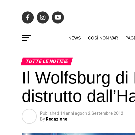
NEWS
COSÌ NON VAR
PAG
TUTTE LE NOTIZIE
Il Wolfsburg di
distrutto dall’
Published
14 anni ago
on
2 Settembre 2012
By
Redazione