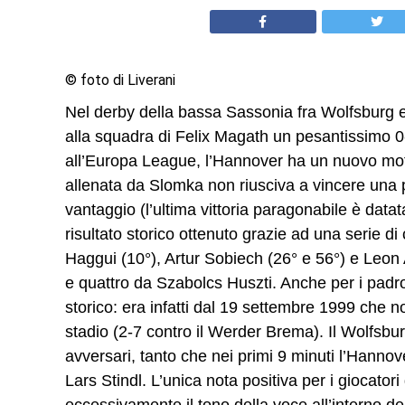
© foto di Liverani
Nel derby della bassa Sassonia fra Wolfsburg e 
alla squadra di Felix Magath un pesantissimo 0-
all’Europa League, l’Hannover ha un nuovo mot
allenata da Slomka non riusciva a vincere una pa
vantaggio (l’ultima vittoria paragonabile è data
risultato storico ottenuto grazie ad una serie di 
Haggui (10°), Artur Sobiech (26° e 56°) e Leon An
e quattro da Szabolcs Huszti. Anche per i padron
storico: era infatti dal 19 settembre 1999 che 
stadio (2-7 contro il Werder Brema). Il Wolfsbur
avversari, tanto che nei primi 9 minuti l’Hanno
Lars Stindl. L’unica nota positiva per i giocato
eccessivamente il tono della voce all’interno dell