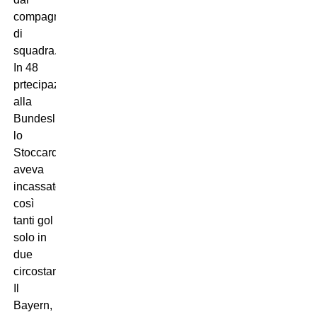
compagni
di
squadra.
In 48
prtecipazioni
alla
Bundesliga,
lo
Stoccarda
aveva
incassato
così
tanti gol
solo in
due
circostanze.
Il
Bayern,