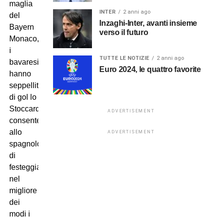
maglia
INTER
2 anni ago
del
Inzaghi-Inter, avanti insieme
Bayern
verso il futuro
Monaco,
i
TUTTE LE NOTIZIE
2 anni ago
bavaresi
Euro 2024, le quattro favorite
hanno
seppellito
di gol lo
Stoccarda,
ADVERTISEMENT
consentendo
allo
ADVERTISEMENT
spagnolo
di
festeggiare
nel
migliore
dei
modi i