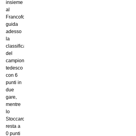
insieme
al
Francoforte,
guida
adesso
la
classifica
del
campionato
tedesco
con 6
punti in
due
gare,
mentre
lo
Stoccarda
resta a
0 punti