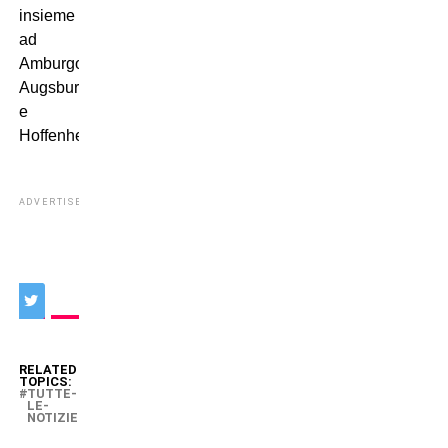
insieme
ad
Amburgo,
Augsburg
e
Hoffenheim.
ADVERTISEMENT
RELATED
TOPICS:
TUTTE-
LE-
NOTIZIE