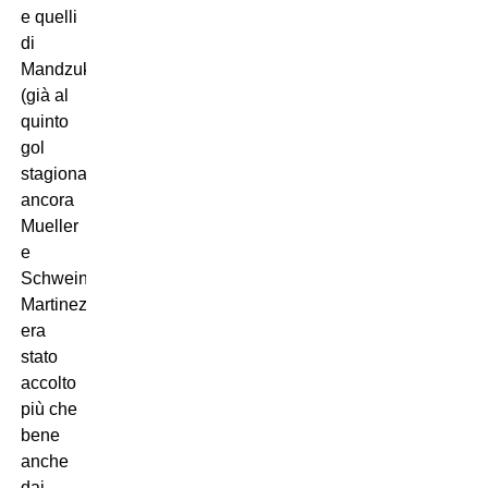
e quelli
di
Mandzukic
(già al
quinto
gol
stagionale),
ancora
Mueller
e
Schweinsteiger,
Martinez
era
stato
accolto
più che
bene
anche
dai