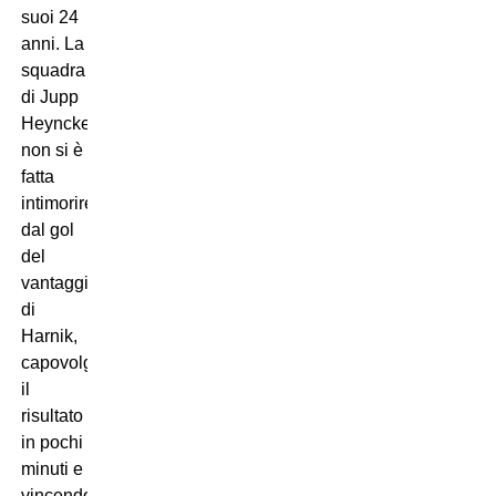
suoi 24
anni. La
squadra
di Jupp
Heynckes
non si è
fatta
intimorire
dal gol
del
vantaggio
di
Harnik,
capovolgendo
il
risultato
in pochi
minuti e
vincendo