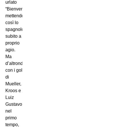
urlato
“Bienvenidos”,
mettendo
così lo
spagnolo
subito a
proprio
agio.
Ma
d’altronde,
con i gol
di
Mueller,
Kroos e
Luiz
Gustavo
nel
primo
tempo,