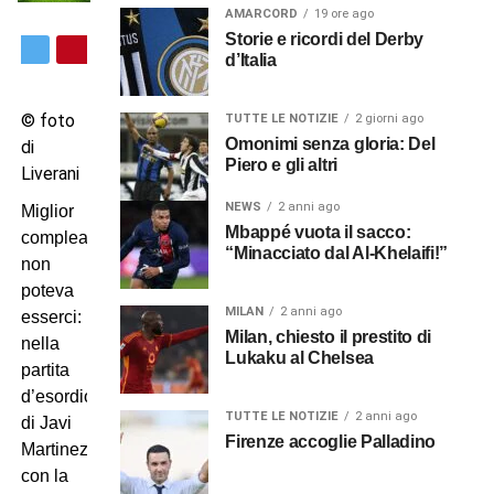
AMARCORD
19 ore ago
Storie e ricordi del Derby
d’Italia
© foto
TUTTE LE NOTIZIE
2 giorni ago
Omonimi senza gloria: Del
di
Piero e gli altri
Liverani
NEWS
2 anni ago
Miglior
Mbappé vuota il sacco:
compleanno
“Minacciato dal Al-Khelaifi!”
non
poteva
MILAN
2 anni ago
esserci:
Milan, chiesto il prestito di
nella
Lukaku al Chelsea
partita
d’esordio
TUTTE LE NOTIZIE
2 anni ago
di Javi
Firenze accoglie Palladino
Martinez
con la