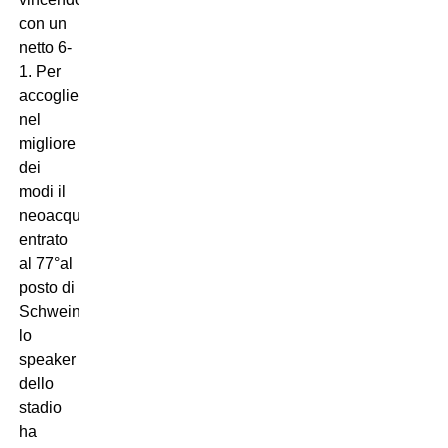
con un
netto 6-
1. Per
accogliere
nel
migliore
dei
modi il
neoacquisto,
entrato
al 77°al
posto di
Schweinsteiger,
lo
speaker
dello
stadio
ha