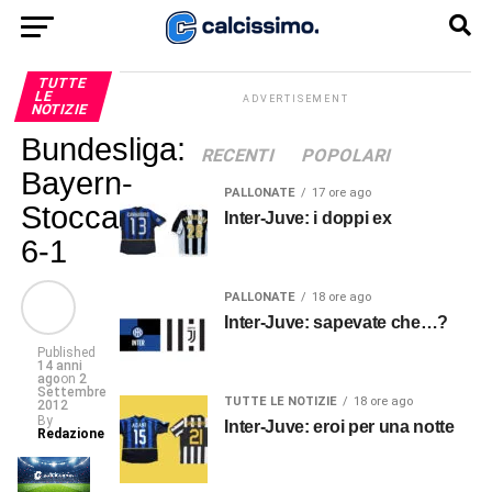
TUTTE
LE
ADVERTISEMENT
NOTIZIE
Bundesliga:
RECENTI
POPOLARI
Bayern-
PALLONATE
17 ore ago
Stoccarda
Inter-Juve: i doppi ex
6-1
PALLONATE
18 ore ago
Inter-Juve: sapevate che…?
Published
14 anni
ago
on
2
Settembre
TUTTE LE NOTIZIE
18 ore ago
2012
By
Inter-Juve: eroi per una notte
Redazione