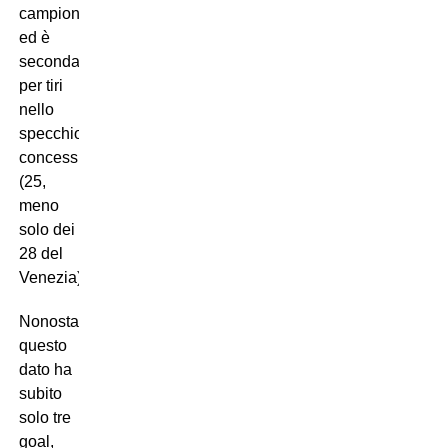
campionato
ed è
seconda
per tiri
nello
specchio
concessi
(25,
meno
solo dei
28 del
Venezia).
Nonostante
questo
dato ha
subito
solo tre
goal,