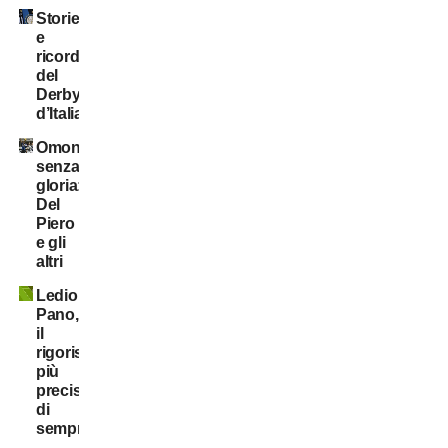
Storie
e
ricordi
del
Derby
d’Italia
Omonimi
senza
gloria:
Del
Piero
e gli
altri
Ledio
Pano,
il
rigorista
più
preciso
di
sempre!