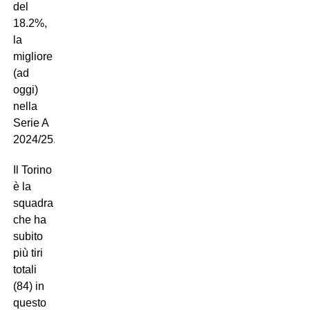
del
18.2%,
la
migliore
(ad
oggi)
nella
Serie A
2024/25.
Il Torino
è la
squadra
che ha
subito
più tiri
totali
(84) in
questo