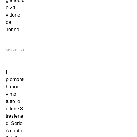
gialloblù
e 24
vittorie
del
Torino.
ADVERTISEMENT
I
piemontesi
hanno
vinto
tutte le
ultime 3
trasferte
di Serie
A contro