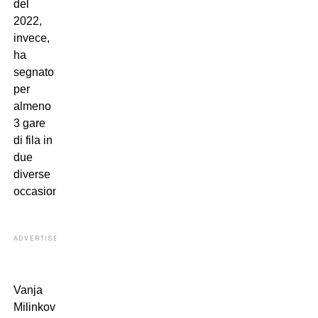
del
2022,
invece,
ha
segnato
per
almeno
3 gare
di fila in
due
diverse
occasioni.
ADVERTISEMENT
Vanja
Milinkovic-