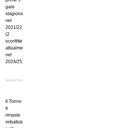
gare
stagionali,
nel
2021/22
(2
sconfitte
attualmente
nel
2024/25).
ADVERTISEMENT
Il Torino
è
rimasto
imbattuto