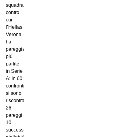
squadra
contro
cui
l’Hellas
Verona
ha
pareggiato
più
partite
in Serie
A: in 60
confronti
si sono
riscontrati
26
pareggi,
10
successi