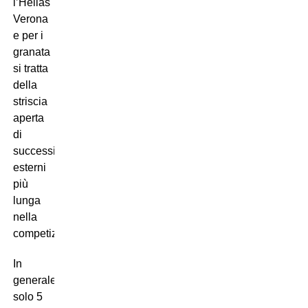
l’Hellas
Verona
e per i
granata
si tratta
della
striscia
aperta
di
successi
esterni
più
lunga
nella
competizione.
In
generale
solo 5