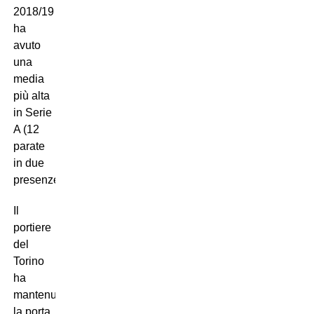
2018/19
ha
avuto
una
media
più alta
in Serie
A (12
parate
in due
presenze).
Il
portiere
del
Torino
ha
mantenuto
la porta