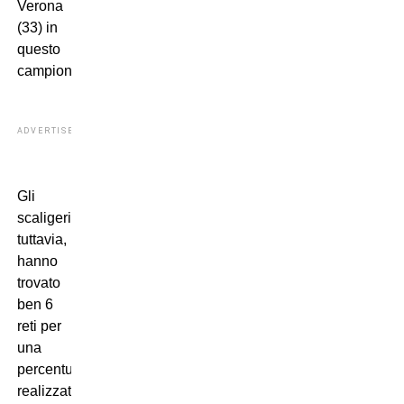
Verona
(33) in
questo
campionato.
ADVERTISEMENT
Gli
scaligeri,
tuttavia,
hanno
trovato
ben 6
reti per
una
percentuale
realizzativa