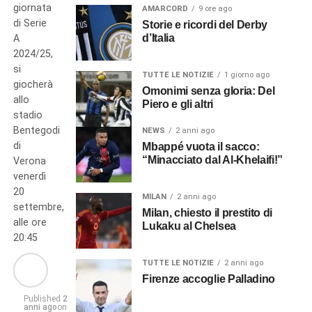
giornata
AMARCORD
9 ore ago
di Serie
Storie e ricordi del Derby
d’Italia
A
2024/25,
si
TUTTE LE NOTIZIE
1 giorno ago
giocherà
Omonimi senza gloria: Del
allo
Piero e gli altri
stadio
Bentegodi
NEWS
2 anni ago
di
Mbappé vuota il sacco:
“Minacciato dal Al-Khelaifi!”
Verona
venerdì
20
MILAN
2 anni ago
settembre,
Milan, chiesto il prestito di
alle ore
Lukaku al Chelsea
20:45
TUTTE LE NOTIZIE
2 anni ago
Firenze accoglie Palladino
Published
2
anni ago
on