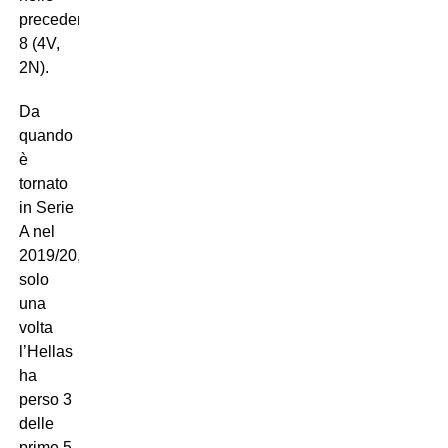
precedenti
8 (4V,
2N).
Da
quando
è
tornato
in Serie
A nel
2019/20,
solo
una
volta
l’Hellas
ha
perso 3
delle
prime 5