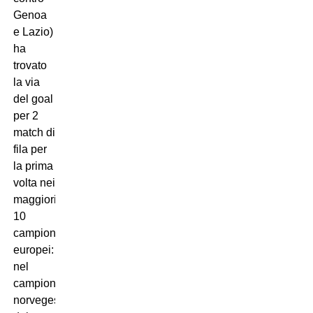
Genoa
e Lazio)
ha
trovato
la via
del goal
per 2
match di
fila per
la prima
volta nei
maggiori
10
campionati
europei:
nel
campionato
norvegese