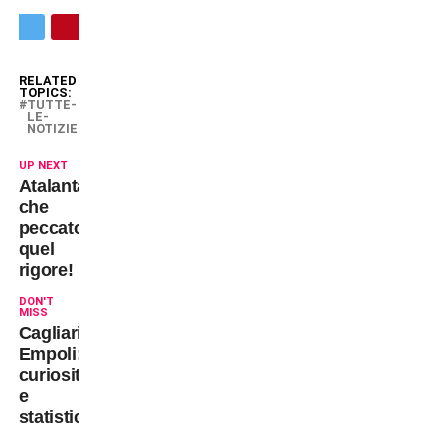
RELATED
TOPICS:
TUTTE-
LE-
NOTIZIE
UP NEXT
Atalanta,
che
peccato
quel
rigore!
DON'T
MISS
Cagliari-
Empoli:
curiosità
e
statistiche