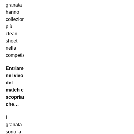
granata
hanno
collezionato
più
clean
sheet
nella
competizione.
Entriamo
nel vivo
del
match e
scopriamo
che…
I
granata
sono la