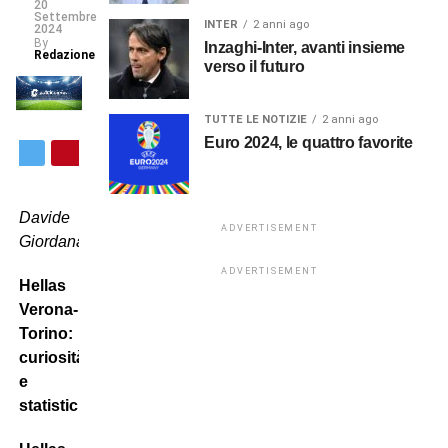
20
Settembre
INTER
2 anni ago
2024
By
Inzaghi-Inter, avanti insieme
Redazione
verso il futuro
TUTTE LE NOTIZIE
2 anni ago
Euro 2024, le quattro favorite
Davide
ADVERTISEMENT
Giordana
ADVERTISEMENT
Hellas
Verona-
Torino:
curiosità
e
statistiche