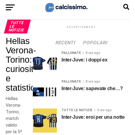
TUTTE
LE
ADVERTISEMENT
NOTIZIE
Hellas
RECENTI
POPOLARI
Verona-
PALLONATE
8 ore ago
Torino:
Inter-Juve: i doppi ex
curiosità
e
PALLONATE
8 ore ago
statistiche
Inter-Juve: sapevate che…?
Hellas
Verona-
TUTTE LE NOTIZIE
9 ore ago
Torino,
Inter-Juve: eroi per una notte
match
valido
per la 5ª