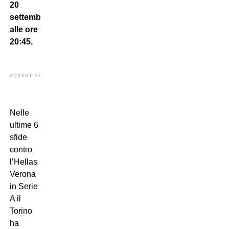
20
settembre,
alle ore
20:45.
ADVERTISEMENT
Nelle
ultime 6
sfide
contro
l’Hellas
Verona
in Serie
A il
Torino
ha