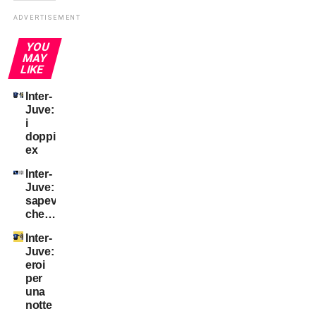
ADVERTISEMENT
YOU
MAY
LIKE
Inter-
Juve:
i
doppi
ex
Inter-
Juve:
sapevate
che…?
Inter-
Juve:
eroi
per
una
notte