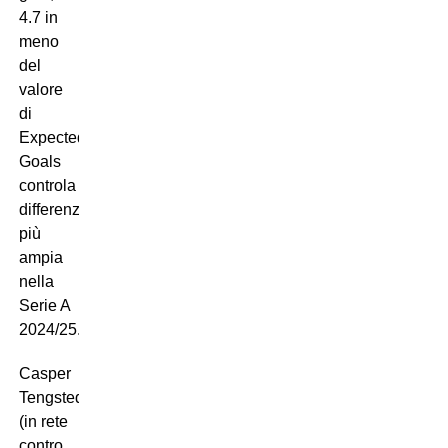
4.7 in
meno
del
valore
di
Expected
Goals
controla
differenza
più
ampia
nella
Serie A
2024/25.
Casper
Tengstedt
(in rete
contro