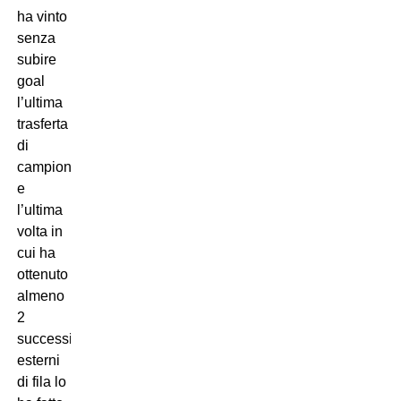
ha vinto
senza
subire
goal
l’ultima
trasferta
di
campionato
e
l’ultima
volta in
cui ha
ottenuto
almeno
2
successi
esterni
di fila lo