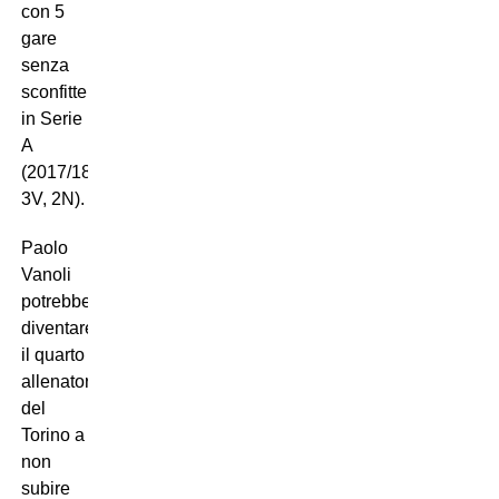
con 5
gare
senza
sconfitte
in Serie
A
(2017/18,
3V, 2N).
Paolo
Vanoli
potrebbe
diventare
il quarto
allenatore
del
Torino a
non
subire