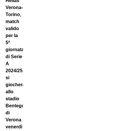
Hellas
Verona-
Torino,
match
valido
per la
5ª
giornata
di Serie
A
2024/25,
si
giocherà
allo
stadio
Bentegodi
di
Verona
venerdì