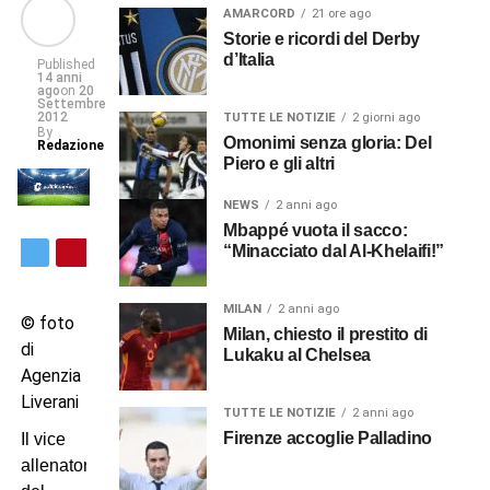
AMARCORD
21 ore ago
Storie e ricordi del Derby
d’Italia
Published
14 anni
ago
on
20
Settembre
2012
TUTTE LE NOTIZIE
2 giorni ago
By
Omonimi senza gloria: Del
Redazione
Piero e gli altri
NEWS
2 anni ago
Mbappé vuota il sacco:
“Minacciato dal Al-Khelaifi!”
MILAN
2 anni ago
© foto
Milan, chiesto il prestito di
di
Lukaku al Chelsea
Agenzia
Liverani
TUTTE LE NOTIZIE
2 anni ago
Firenze accoglie Palladino
Il vice
allenatore