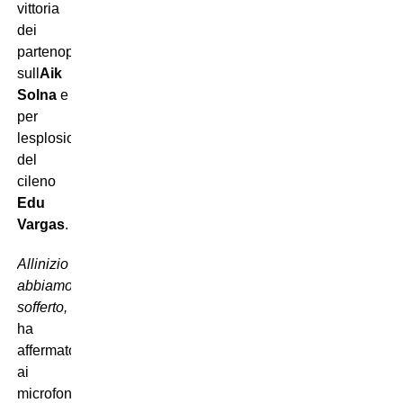
vittoria
dei
partenopei
sull
Aik
Solna
e
per
lesplosione
del
cileno
Edu
Vargas
.
Allinizio
abbiamo
sofferto,

ha
affermato
ai
microfoni