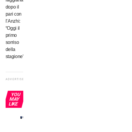
dopo il
pari con
l’Anzhi:
“Oggi il
primo
sorriso
della
stagione”
ADVERTISEMENT
YOU
MAY
LIKE
Inter-
Juve: