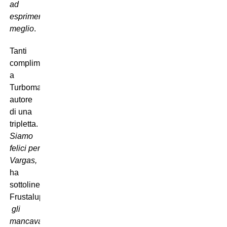
ad
esprimersi
meglio
.
Tanti
complimenti
a
Turboman,
autore
di una
tripletta.
Siamo
felici per
Vargas,

ha
sottolineato
Frustalupi

gli
mancava