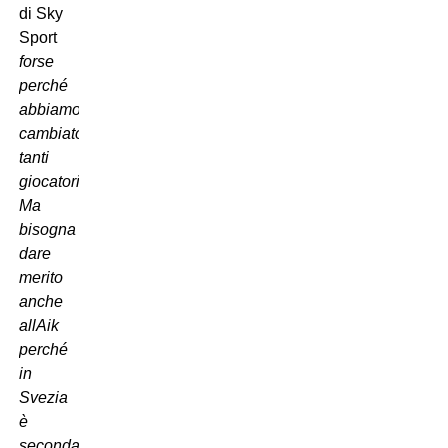
di Sky
Sport 
forse
perché
abbiamo
cambiato
tanti
giocatori.
Ma
bisogna
dare
merito
anche
allAik
perché
in
Svezia
è
seconda