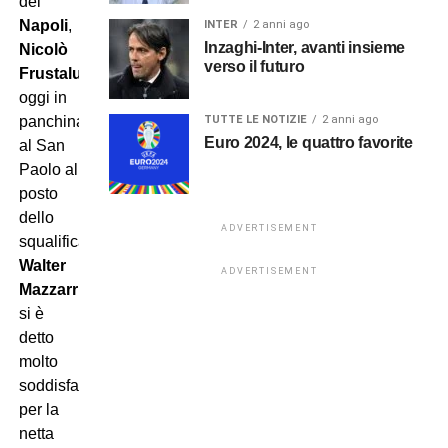
del
Napoli
,
INTER
2 anni ago
Inzaghi-Inter, avanti insieme
Nicolò
verso il futuro
Frustalupi
,
oggi in
TUTTE LE NOTIZIE
2 anni ago
panchina
Euro 2024, le quattro favorite
al San
Paolo al
posto
dello
ADVERTISEMENT
squalificato
Walter
ADVERTISEMENT
Mazzarri
,
si è
detto
molto
soddisfatto
per la
netta