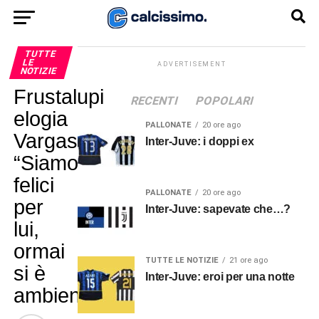
TUTTE
LE
ADVERTISEMENT
NOTIZIE
Frustalupi
RECENTI
POPOLARI
elogia
PALLONATE
20 ore ago
Vargas:
Inter-Juve: i doppi ex
“Siamo
felici
PALLONATE
20 ore ago
per
Inter-Juve: sapevate che…?
lui,
ormai
TUTTE LE NOTIZIE
21 ore ago
si è
Inter-Juve: eroi per una notte
ambientato”