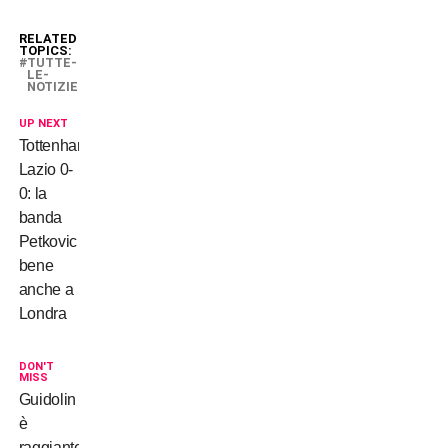
RELATED
TOPICS:
TUTTE-
LE-
NOTIZIE
UP NEXT
Tottenham-
Lazio 0-
0: la
banda
Petkovic
bene
anche a
Londra
DON'T
MISS
Guidolin
è
raggiante