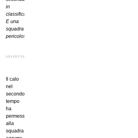
in
classifica.
E una
squadra
pericolosa
.
ADVERTISEMENT
Il calo
nel
secondo
tempo
ha
permesso
alla
squadra