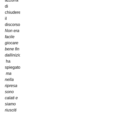
azzurra
di
chiudere
il
discorso.
Non era
facile
giocare
bene fin
dallinizio,
 ha
spiegato

ma
nella
ripresa
sono
calati e
siamo
riusciti