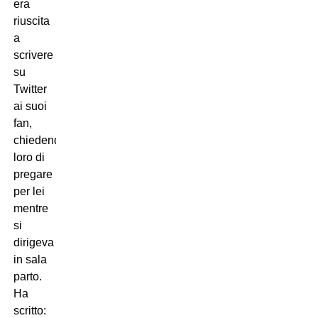
era
riuscita
a
scrivere
su
Twitter
ai suoi
fan,
chiedendo
loro di
pregare
per lei
mentre
si
dirigeva
in sala
parto.
Ha
scritto: