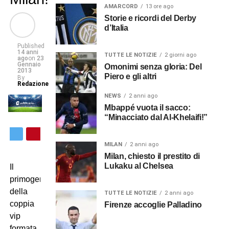
AMARCORD
13 ore ago
Storie e ricordi del Derby
d’Italia
Published
14 anni
TUTTE LE NOTIZIE
2 giorni ago
ago
on
23
Gennaio
Omonimi senza gloria: Del
2013
Piero e gli altri
By
Redazione
NEWS
2 anni ago
Mbappé vuota il sacco:
“Minacciato dal Al-Khelaifi!”
MILAN
2 anni ago
Milan, chiesto il prestito di
Lukaku al Chelsea
Il
primogenito
della
TUTTE LE NOTIZIE
2 anni ago
coppia
Firenze accoglie Palladino
vip
formata