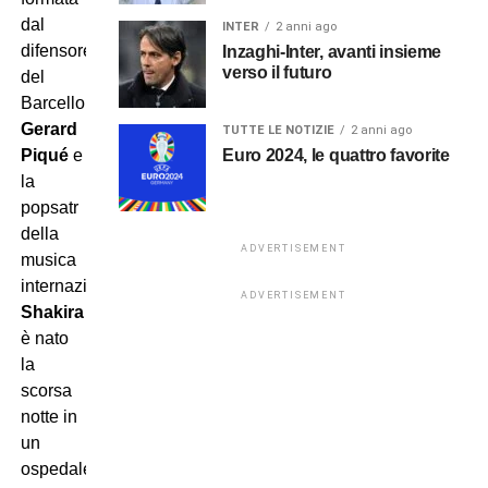
dal
INTER
2 anni ago
difensore
Inzaghi-Inter, avanti insieme
verso il futuro
del
Barcellona
Gerard
TUTTE LE NOTIZIE
2 anni ago
Euro 2024, le quattro favorite
Piqué
e
la
popsatr
della
ADVERTISEMENT
musica
internazionale
ADVERTISEMENT
Shakira
è nato
la
scorsa
notte in
un
ospedale