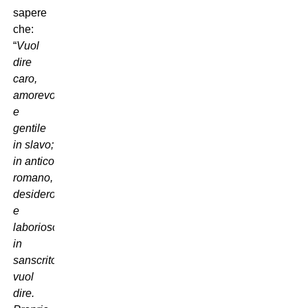
sapere
che:
“
Vuol
dire
caro,
amorevole
e
gentile
in slavo;
in antico
romano,
desideroso
e
laborioso;
in
sanscrito
vuol
dire.