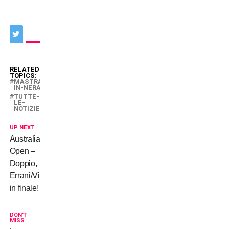
RELATED
TOPICS:
MASTRANGELO-
IN-NERAZZURRO
TUTTE-
LE-
NOTIZIE
UP NEXT
Australian
Open –
Doppio,
Errani/Vinci
in finale!
DON'T
MISS