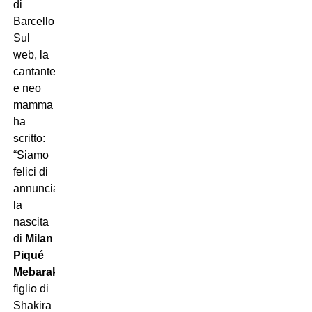
di
Barcellona.
Sul
web, la
cantante
e neo
mamma
ha
scritto:
“Siamo
felici di
annunciare
la
nascita
di
Milan
Piqué
Mebarak
,
figlio di
Shakira