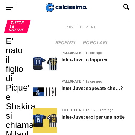
TUTTE
LE
ADVERTISEMENT
NOTIZIE
E’
RECENTI
POPOLARI
nato
PALLONATE
12 ore ago
il
Inter-Juve: i doppi ex
figlio
di
PALLONATE
12 ore ago
Pique’
Inter-Juve: sapevate che…?
e
Shakira,
TUTTE LE NOTIZIE
13 ore ago
si
Inter-Juve: eroi per una notte
chiama…
Milan!