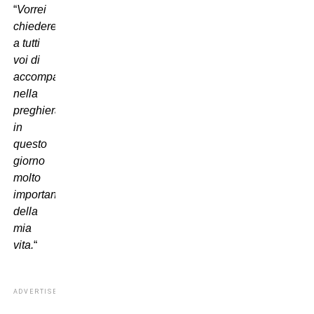
“
Vorrei
chiedere
a tutti
voi di
accompagnarmi
nella
preghiera
in
questo
giorno
molto
importante
della
mia
vita.
“
ADVERTISEMENT