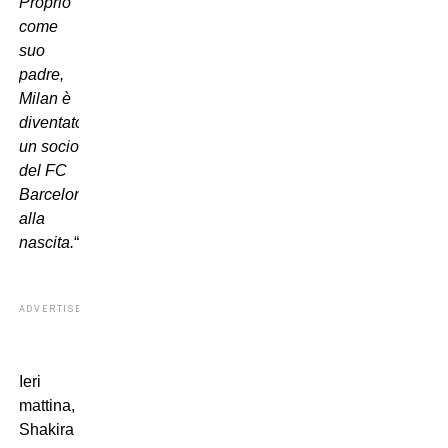
Proprio
come
suo
padre,
Milan è
diventato
un socio
del FC
Barcelona
alla
nascita.
“
ADVERTISEMENT
Ieri
mattina,
Shakira