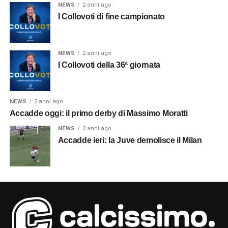
NEWS
2 anni ago
I Collovoti di fine campionato
NEWS
2 anni ago
I Collovoti della 36ª giornata
NEWS
2 anni ago
Accadde oggi: il primo derby di Massimo Moratti
NEWS
2 anni ago
Accadde ieri: la Juve demolisce il Milan