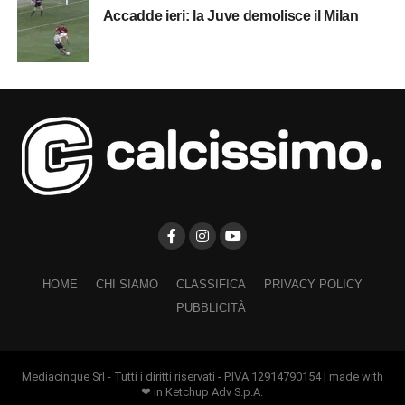
Accadde ieri: la Juve demolisce il Milan
HOME
CHI SIAMO
CLASSIFICA
PRIVACY POLICY
PUBBLICITÀ
Mediacinque Srl - Tutti i diritti riservati - P.IVA 12914790154 | made with
❤ in Ketchup Adv S.p.A.