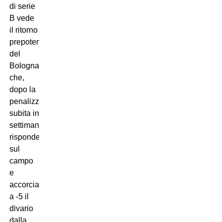
di serie
B vede
il ritorno
prepotente
del
Bologna
che,
dopo la
penalizzazione
subita in
settimana,
risponde
sul
campo
e
accorcia
a -5 il
divario
dalla