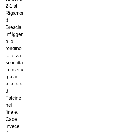
2-1 al
Rigamonti
di
Brescia
infliggendo
alle
rondinelle
la terza
sconfitta
consecutiva
grazie
alla rete
di
Falcinelli
nel
finale.
Cade
invece