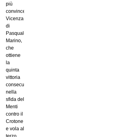
più
convincente
Vicenza
di
Pasquale
Marino,
che
ottiene
la
quinta
vittoria
consecutiva
nella
sfida del
Menti
contro il
Crotone
e vola al
terzo