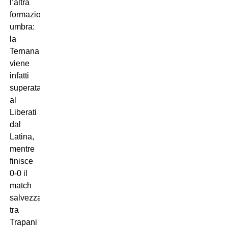
l’altra
formazione
umbra:
la
Ternana
viene
infatti
superata
al
Liberati
dal
Latina,
mentre
finisce
0-0 il
match
salvezza
tra
Trapani