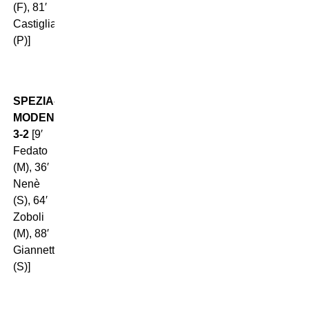
(F), 81′
Castiglia
(P)]
SPEZIA-
MODENA
3-2
[9′
Fedato
(M), 36′
Nenè
(S), 64′
Zoboli
(M), 88′
Giannetti
(S)]