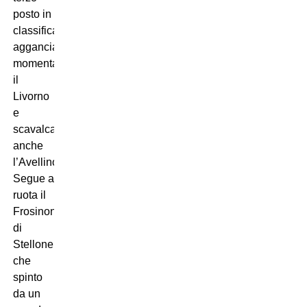
posto in
classifica
agganciando
momentaneamente
il
Livorno
e
scavalcando
anche
l’Avellino.
Segue a
ruota il
Frosinone
di
Stellone,
che
spinto
da un