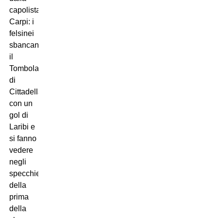
capolista
Carpi: i
felsinei
sbancano
il
Tombolato
di
Cittadella
con un
gol di
Laribi e
si fanno
vedere
negli
specchietti
della
prima
della