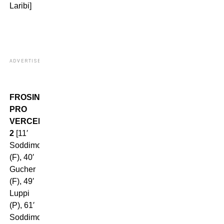
Laribi]
ADVERTISEMENT
FROSINONE-
PRO
VERCELLI 3-
2
[11′
Soddimo
(F), 40′
Gucher
(F), 49′
Luppi
(P), 61′
Soddimo