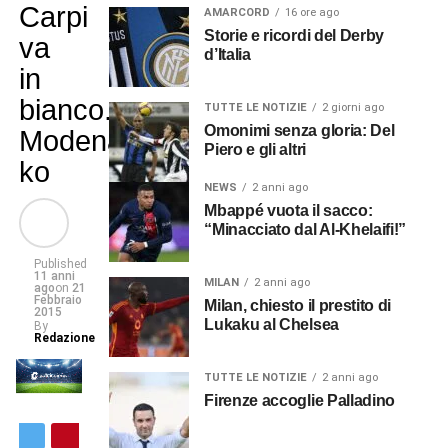
Carpi
AMARCORD
16 ore ago
Storie e ricordi del Derby
va
d’Italia
in
bianco.
TUTTE LE NOTIZIE
2 giorni ago
Omonimi senza gloria: Del
Modena
Piero e gli altri
ko
NEWS
2 anni ago
Mbappé vuota il sacco:
“Minacciato dal Al-Khelaifi!”
Published
11 anni
MILAN
2 anni ago
ago
on
21
Febbraio
Milan, chiesto il prestito di
2015
Lukaku al Chelsea
By
Redazione
TUTTE LE NOTIZIE
2 anni ago
Firenze accoglie Palladino