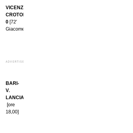
VICENZA-
CROTONE 1-
0
[72′
Giacomelli] .
ADVERTISEMENT
BARI-
V.
LANCIANO
[ore
18,00]