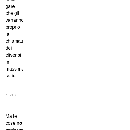
gare
che gli
varranno
proprio
la
chiamata
dei
clivensi
in
massima
serie.
ADVERTISEMENT
Ma le
cose
non