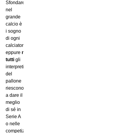
Sfondare
nel
grande
calcio è
i sogno
di ogni
calciatore,
eppure
non
tutti
gli
interpreti
del
pallone
riescono
a dare il
meglio
di sé in
Serie A
o nelle
competizioni