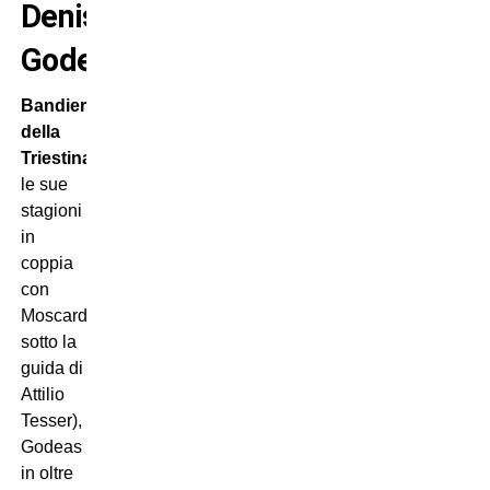
Denis
Godeas
Bandiera
della
Triestina
(memorabili
le sue
stagioni
in
coppia
con
Moscardelli
sotto la
guida di
Attilio
Tesser),
Godeas
in oltre