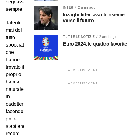
segnavano
INTER
2 anni ago
sempre
Inzaghi-Inter, avanti insieme
verso il futuro
Talenti
mai del
TUTTE LE NOTIZIE
2 anni ago
tutto
Euro 2024, le quattro favorite
sbocciati,
che
hanno
trovato il
ADVERTISEMENT
proprio
habitat
ADVERTISEMENT
naturale
in
cadetteria,
facendo
gol e
stabilendo
record…