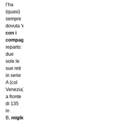
l’ha
(quasi)
sempre
dovuta
‘condividere’
con i
compagni
di
reparto:
due
sole le
sue reti
in serie
A (col
Venezia),
a fronte
di 135
in
B,
miglior