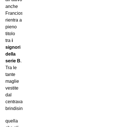
anche
Francioso
rientra a
pieno
titolo
tra
i
signori
della
serie B
.
Tra le
tante
maglie
vestite
dal
centravanti
brindisino,
quella