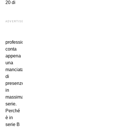
20 di
ADVERTISEMENT
professionismo
conta
appena
una
manciata
di
presenze
in
massima
serie.
Perché
è in
serie B