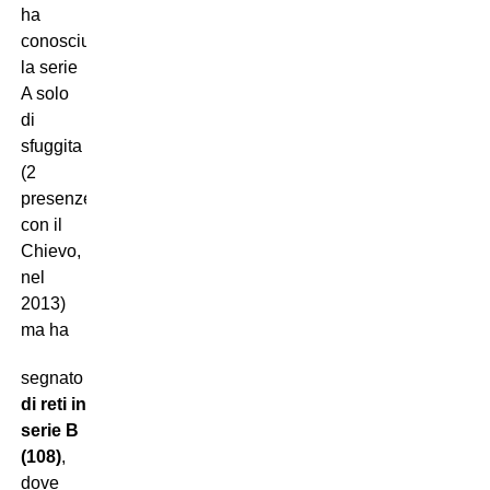
ha
conosciuto
la serie
A solo
di
sfuggita
(2
presenze,
con il
Chievo,
nel
2013)
ma ha
segnato
caterve
di reti in
serie B
(108)
,
dove