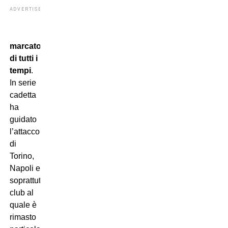
ADVERTISEMENT
marcatore
di tutti i
tempi
.
In serie
cadetta
ha
guidato
l’attacco
di
Torino,
Napoli e
soprattutto
Vicenza
,
club al
quale è
rimasto