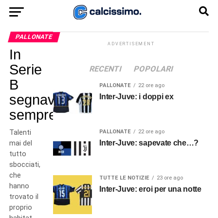
PALLONATE
ADVERTISEMENT
In
Serie
RECENTI
POPOLARI
B
PALLONATE
22 ore ago
segnavano
Inter-Juve: i doppi ex
sempre
Talenti
PALLONATE
22 ore ago
Inter-Juve: sapevate che…?
mai del
tutto
sbocciati,
che
TUTTE LE NOTIZIE
23 ore ago
hanno
Inter-Juve: eroi per una notte
trovato il
proprio