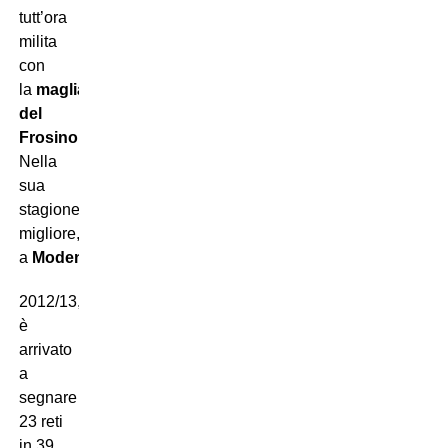
tutt’ora
milita
con
la
maglia
del
Frosinone
.
Nella
sua
stagione
migliore,
a
Modena
nel
2012/13,
è
arrivato
a
segnare
23 reti
in 39