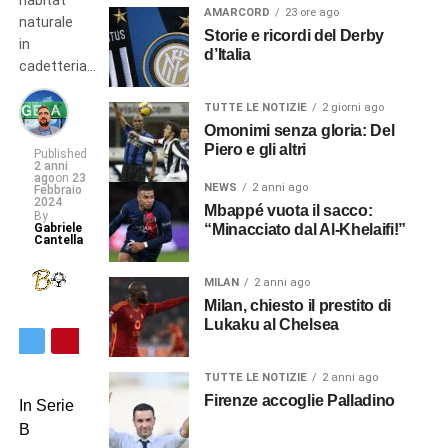
habitat
AMARCORD
23 ore ago
naturale
Storie e ricordi del Derby
in
d’Italia
cadetteria…
TUTTE LE NOTIZIE
2 giorni ago
Omonimi senza gloria: Del
Piero e gli altri
Published
2 anni
ago
on
23
NEWS
2 anni ago
Febbraio
2024
Mbappé vuota il sacco:
By
Gabriele
“Minacciato dal Al-Khelaifi!”
Cantella
MILAN
2 anni ago
Milan, chiesto il prestito di
Lukaku al Chelsea
TUTTE LE NOTIZIE
2 anni ago
Firenze accoglie Palladino
In Serie
B