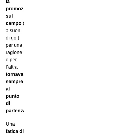
la
promozione
sul
campo
(e
a suon
di gol)
per una
ragione
o per
l’altra
tornava
sempre
al
punto
di
partenza
.
Una
fatica di