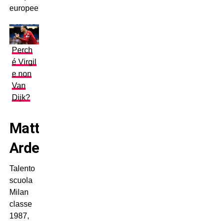
europee…
Perch
é Virgil
e non
Van
Dijk?
Matteo
Ardemagni
Talento
scuola
Milan
classe
1987,