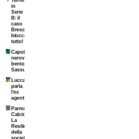
Terremoto
in
Serie
B: il
caso
Brescia
blocca
tutto!
Capolavoro
neroverde:
bentornato
Sassuolo!
Lucca:
parla
l’ex
agente
Parma
Calcio:
La
Resilienza
della
società