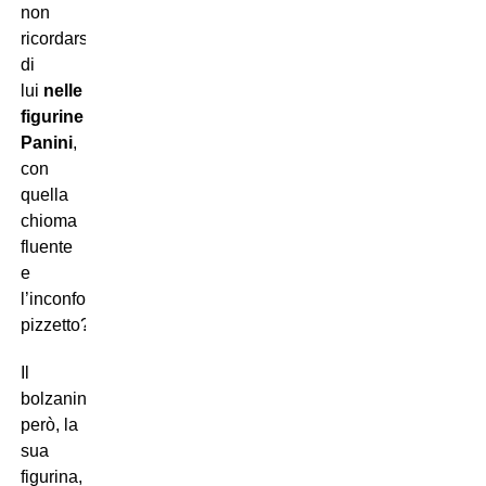
non
ricordarsi
di
lui
nelle
figurine
Panini
,
con
quella
chioma
fluente
e
l’inconfondibile
pizzetto?
Il
bolzanino
però, la
sua
figurina,