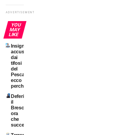
ADVERTISEMENT
YOU
MAY
LIKE
Insigne
accusato
dai
tifosi
del
Pescara:
ecco
perché
Deferito
il
Brescia:
ora
che
succede?