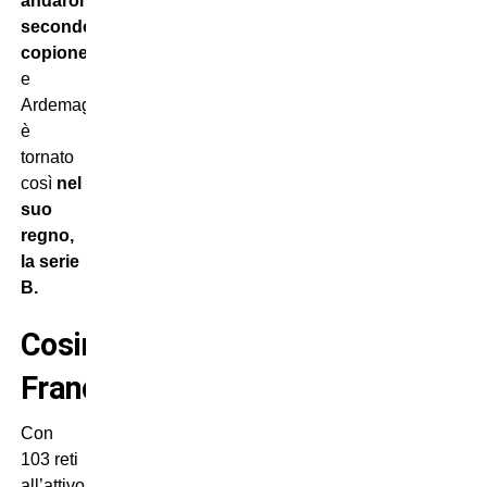
andarono
secondo
copione
,
e
Ardemagni
è
tornato
così
nel
suo
regno,
la serie
B.
Cosimo
Francioso
Con
103 reti
all’attivo,