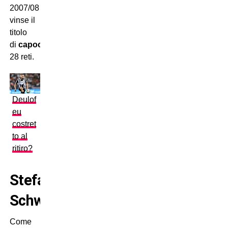
2007/08
vinse il
titolo
di
capocannoniere
con
28 reti.
Deulof
eu
costret
to al
ritiro?
Stefan
Schwoch
Come