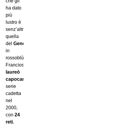
che gli
ha dato
più
lustro è
senz’altro
quella
del
Genoa
:
in
rossoblù
Francioso
si
laureò
capocannoniere
della
serie
cadetta
nel
2000,
con
24
reti.