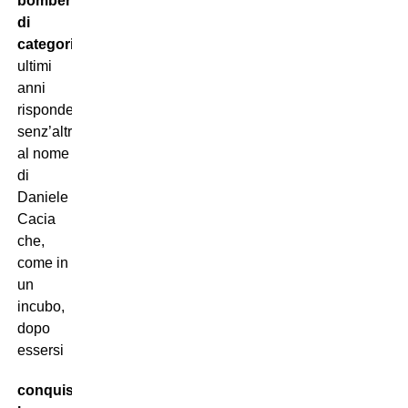
bomber
di
categoria
degli
ultimi
anni
risponde
senz’altro
al nome
di
Daniele
Cacia
che,
come in
un
incubo,
dopo
essersi
conquistato