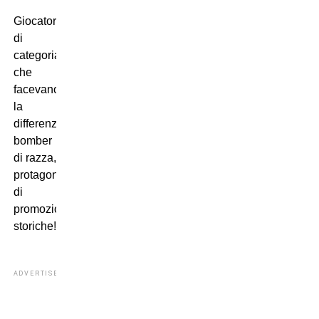
Giocatori
di
categoria,
che
facevano
la
differenza,
bomber
di razza,
protagonisti
di
promozioni
storiche!
ADVERTISEMENT