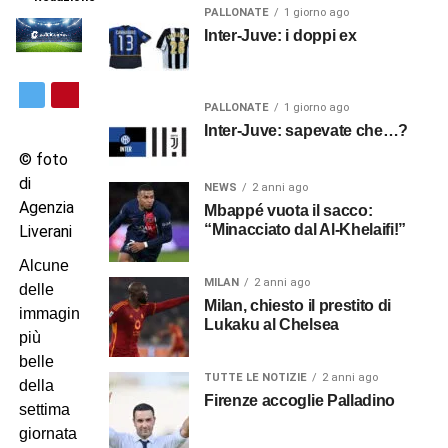
PALLONATE
1 giorno ago
Inter-Juve: i doppi ex
PALLONATE
1 giorno ago
Inter-Juve: sapevate che…?
© foto
di
NEWS
2 anni ago
Agenzia
Mbappé vuota il sacco:
“Minacciato dal Al-Khelaifi!”
Liverani
Alcune
MILAN
2 anni ago
delle
Milan, chiesto il prestito di
immagini
Lukaku al Chelsea
più
belle
TUTTE LE NOTIZIE
2 anni ago
della
Firenze accoglie Palladino
settima
giornata