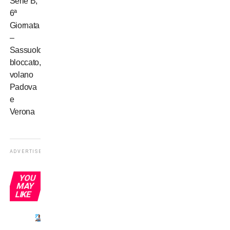
Serie B,
6ª
Giornata
–
Sassuolo
bloccato,
volano
Padova
e
Verona
ADVERTISEMENT
YOU
MAY
LIKE
Insigne