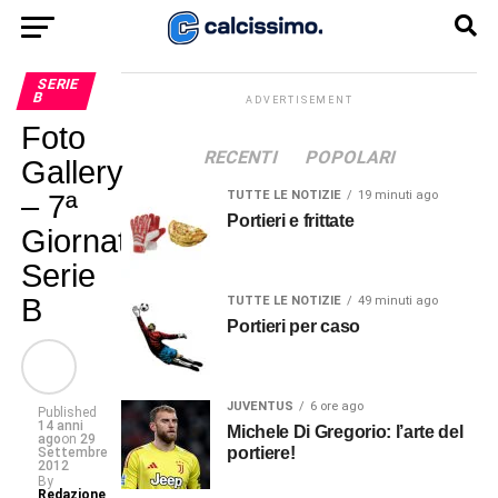
SERIE
B
ADVERTISEMENT
Foto
RECENTI
POPOLARI
Gallery
TUTTE LE NOTIZIE
19 minuti ago
– 7ª
Portieri e frittate
Giornata
Serie
B
TUTTE LE NOTIZIE
49 minuti ago
Portieri per caso
JUVENTUS
6 ore ago
Published
14 anni
Michele Di Gregorio: l’arte del
ago
on
29
portiere!
Settembre
2012
By
Redazione