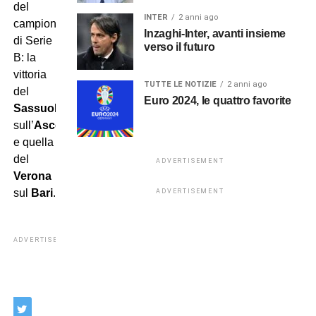
del
INTER
2 anni ago
campionato
Inzaghi-Inter, avanti insieme
di Serie
verso il futuro
B: la
vittoria
TUTTE LE NOTIZIE
2 anni ago
del
Euro 2024, le quattro favorite
Sassuolo
sull’
Ascoli
e quella
del
ADVERTISEMENT
Verona
sul
Bari
.
ADVERTISEMENT
ADVERTISEMENT