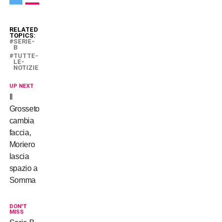
RELATED
TOPICS:
SERIE-
B
TUTTE-
LE-
NOTIZIE
UP NEXT
Il
Grosseto
cambia
faccia,
Moriero
lascia
spazio a
Somma
DON'T
MISS