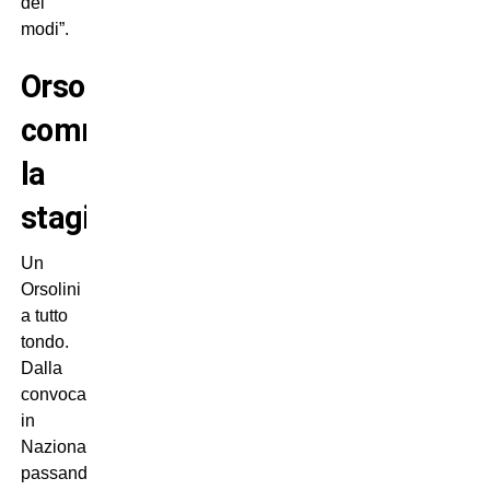
dei
modi”.
Orsolini
commenta
la
stagione
Un
Orsolini
a tutto
tondo.
Dalla
convocazione
in
Nazionale,
passando