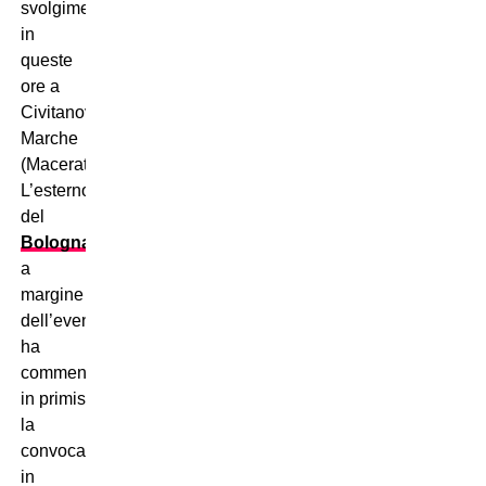
svolgimento
in
queste
ore a
Civitanova
Marche
(Macerata).
L’esterno
del
Bologna
a
margine
dell’evento
ha
commentato
in primis
la
convocazione
in