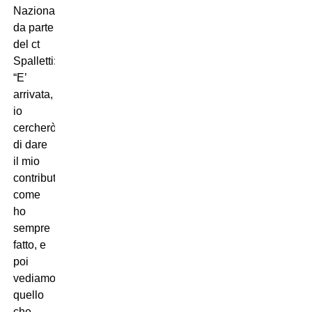
Nazionale
da parte
del ct
Spalletti:
“E’
arrivata,
io
cercherò
di dare
il mio
contributo,
come
ho
sempre
fatto, e
poi
vediamo
quello
che