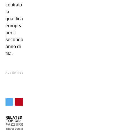
centrato
la
qualificazione
europea
per il
secondo
anno di
fila.
ADVERTISEMENT
RELATED
TOPICS:
AZZURRI
BOLOGNA