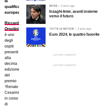
la
INTER
2 anni ago
qualificazione
Inzaghi-Inter, avanti insieme
europea.
verso il futuro
Riccardo
Orsolini
TUTTE LE NOTIZIE
2 anni ago
Euro 2024, le quattro favorite
è uno
degli
ospiti
presenti
ADVERTISEMENT
alla
decima
ADVERTISEMENT
edizione
del
premio
‘Renato
Cesarini’,
in corso
di