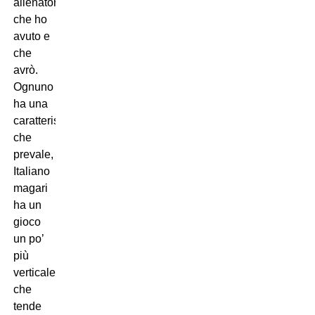
allenatore
che ho
avuto e
che
avrò.
Ognuno
ha una
caratteristica
che
prevale,
Italiano
magari
ha un
gioco
un po’
più
verticale,
che
tende