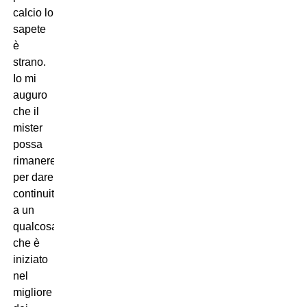
calcio lo
sapete
è
strano.
Io mi
auguro
che il
mister
possa
rimanere
per dare
continuità
a un
qualcosa
che è
iniziato
nel
migliore