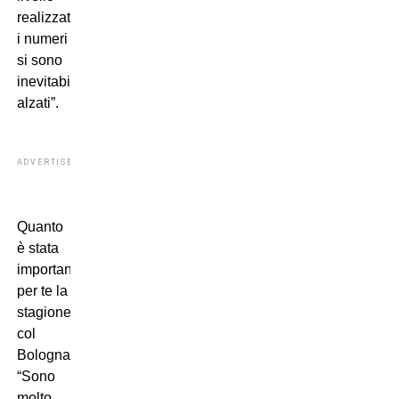
realizzativo
i numeri
si sono
inevitabilmente
alzati”.
ADVERTISEMENT
Quanto
è stata
importante
per te la
stagione
col
Bologna?
“Sono
molto