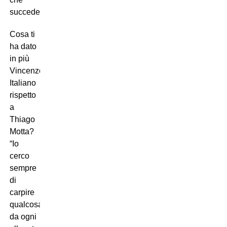
succederà”.
Cosa ti
ha dato
in più
Vincenzo
Italiano
rispetto
a
Thiago
Motta?
“Io
cerco
sempre
di
carpire
qualcosa
da ogni