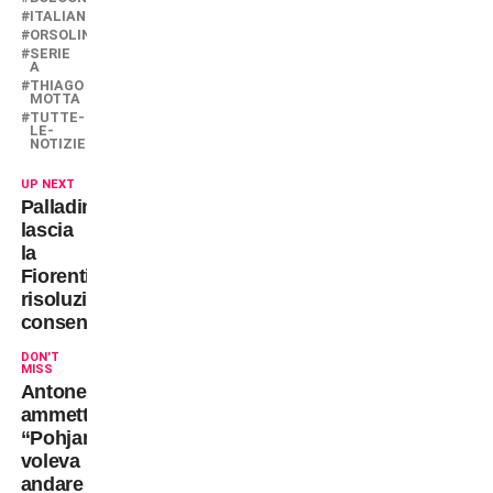
ITALIANO
ORSOLINI
SERIE
A
THIAGO
MOTTA
TUTTE-
LE-
NOTIZIE
UP NEXT
Palladino
lascia
la
Fiorentina:
risoluzione
consensuale
DON'T
MISS
Antonelli
ammette:
“Pohjanpalo
voleva
andare