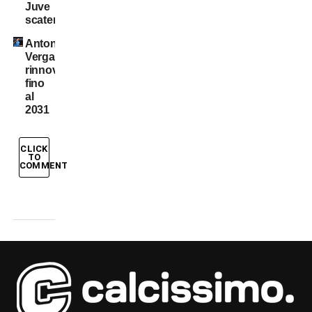
Juve
scatenata!
Antonio
Vergara,
rinnovo
fino
al
2031
CLICK
TO
COMMENT