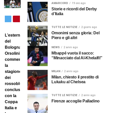
AMARCORD
19 ore ago
Storie e ricordi del Derby
d’Italia
TUTTE LE NOTIZIE
2 giorni ago
Omonimi senza gloria: Del
L’esterno
Piero e gli altri
del
Bologna
NEWS
2 anni ago
Mbappé vuota il sacco:
Orsolini
“Minacciato dal Al-Khelaifi!”
commenta
la
stagione
MILAN
2 anni ago
Milan, chiesto il prestito di
dei
Lukaku al Chelsea
rossoblu
conclusa
con la
TUTTE LE NOTIZIE
2 anni ago
Firenze accoglie Palladino
Coppa
Italia e