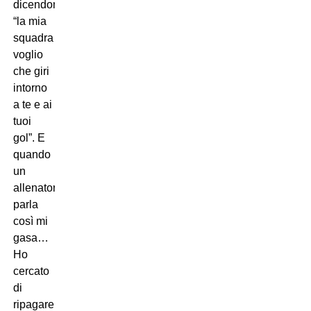
dicendomi
“la mia
squadra
voglio
che giri
intorno
a te e ai
tuoi
gol”. E
quando
un
allenatore
parla
così mi
gasa…
Ho
cercato
di
ripagare