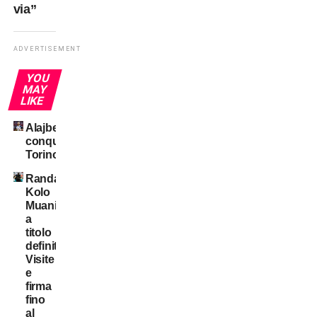
via”
ADVERTISEMENT
YOU
MAY
LIKE
Alajbegovic
conquista
Torino
Randal
Kolo
Muani:
a
titolo
definitivo!
Visite
e
firma
fino
al