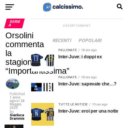
SERIE
A
ADVERTISEMENT
Orsolini
RECENTI
POPOLARI
commenta
PALLONATE
18 ore ago
la
Inter-Juve: i doppi ex
stagione:
“Importantissima”
PALLONATE
18 ore ago
Inter-Juve: sapevate che…?
Published
1 anno
ago
on
28
Maggio
TUTTE LE NOTIZIE
19 ore ago
2025
Inter-Juve: eroi per una notte
By
Gianluca
Drammis