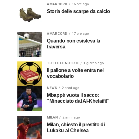
AMARCORD
16 ore ago
Storia delle scarpe da calcio
AMARCORD
17 ore ago
Quando non esisteva la
traversa
TUTTE LE NOTIZIE
1 giorno ago
Il pallone a volte entra nel
vocabolario
NEWS
2 anni ago
Mbappé vuota il sacco:
“Minacciato dal Al-Khelaifi!”
MILAN
2 anni ago
Milan, chiesto il prestito di
Lukaku al Chelsea