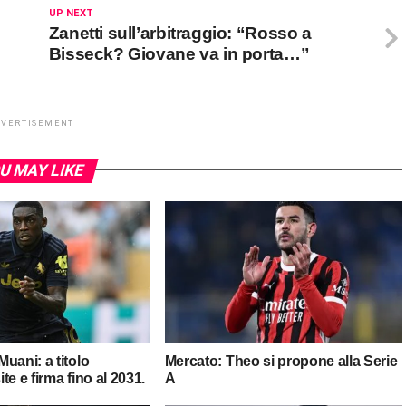
UP NEXT
Zanetti sull’arbitraggio: “Rosso a
Bisseck? Giovane va in porta…”
DVERTISEMENT
U MAY LIKE
uani: a titolo
Mercato: Theo si propone alla Serie
ite e firma fino al 2031.
A