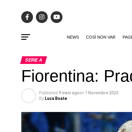
NEWS
COSÌ NON VAR
PAG
SERIE A
Fiorentina: Pra
Published
9 mesi ago
on
1 Novembre 2025
By
Luca Boate