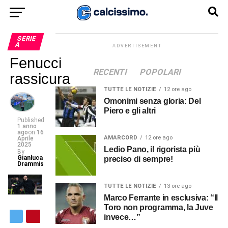
SERIE
A
ADVERTISEMENT
Fenucci
RECENTI
POPOLARI
rassicura
TUTTE LE NOTIZIE
12 ore ago
Omonimi senza gloria: Del
Piero e gli altri
Published
1 anno
ago
on
16
AMARCORD
12 ore ago
Aprile
2025
Ledio Pano, il rigorista più
By
Gianluca
preciso di sempre!
Drammis
TUTTE LE NOTIZIE
13 ore ago
Marco Ferrante in esclusiva: “Il
Toro non programma, la Juve
invece…”