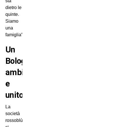
sta
dietro le
quinte.
Siamo
una
famiglia”.
Un
Bologna
ambizioso
e
unito
La
società
rossoblù