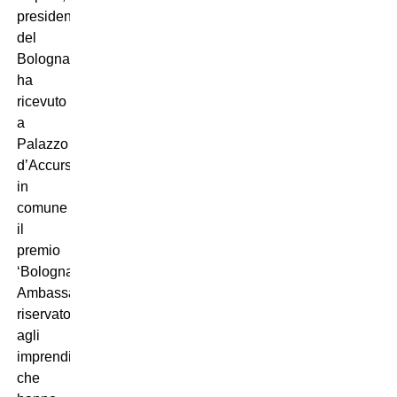
presidente
del
Bologna,
ha
ricevuto
a
Palazzo
d’Accursio
in
comune
il
premio
‘Bologna
Ambassador’
riservato
agli
imprenditori
che