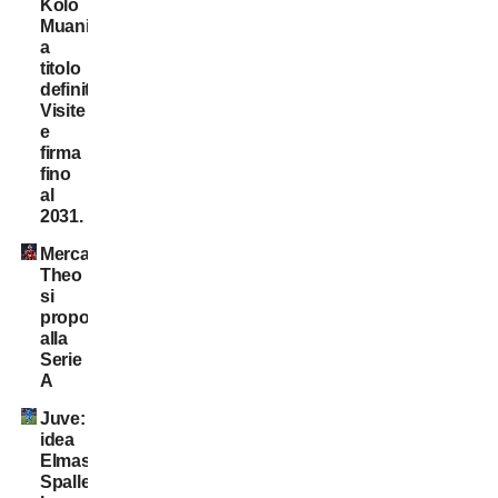
Kolo
Muani:
a
titolo
definitivo!
Visite
e
firma
fino
al
2031.
Mercato:
Theo
si
propone
alla
Serie
A
Juve:
idea
Elmas.
Spalletti