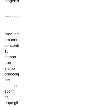
dirigenziale”.
ADVERTISEMENT
“Vogliamo
rimanere
concentrati
sul
campo
non
siamo
preoccupati
per
l’ultima
sconfi
tta,
dopo gli