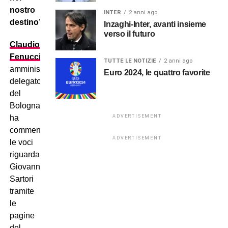
nostro
INTER
2 anni ago
destino”.
Inzaghi-Inter, avanti insieme
verso il futuro
Claudio
Fenucci
,
TUTTE LE NOTIZIE
2 anni ago
amministratore
Euro 2024, le quattro favorite
delegato
del
Bologna,
ADVERTISEMENT
ha
commentato
ADVERTISEMENT
le voci
riguardanti
Giovanni
Sartori
tramite
le
pagine
del