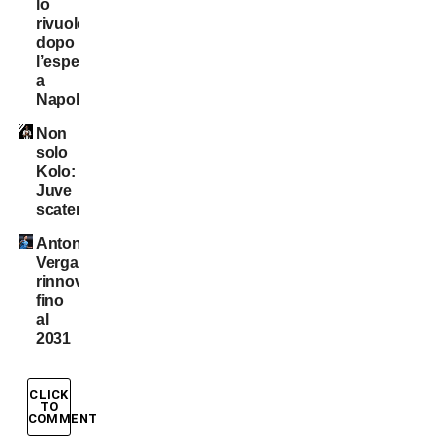
lo
rivuole
dopo
l’esperienza
a
Napoli
Non
solo
Kolo:
Juve
scatenata!
Antonio
Vergara,
rinnovo
fino
al
2031
CLICK
TO
COMMENT