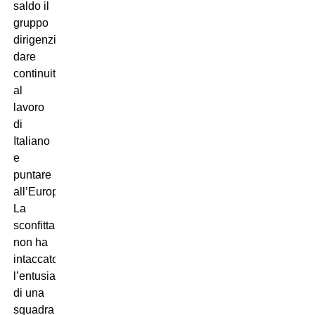
saldo il
gruppo
dirigenziale,
dare
continuità
al
lavoro
di
Italiano
e
puntare
all’Europa.
La
sconfitta
non ha
intaccato
l’entusiasmo
di una
squadra