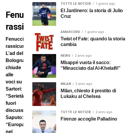
TUTTE LE NOTIZIE
1 giorno ago
El Jardinero: la storia di Julio
Fenucci
Cruz
rassicura
AMARCORD
1 giorno ago
Twist of Fate: quando la storia
Fenucci
cambia
rassicura.
L’ad del
NEWS
2 anni ago
Bologna
Mbappé vuota il sacco:
chiude
“Minacciato dal Al-Khelaifi!”
alle
voci su
MILAN
2 anni ago
Sartori:
Milan, chiesto il prestito di
“Serietà
Lukaku al Chelsea
fuori
discussione”.
TUTTE LE NOTIZIE
2 anni ago
Saputo:
Firenze accoglie Palladino
“Europa
nel