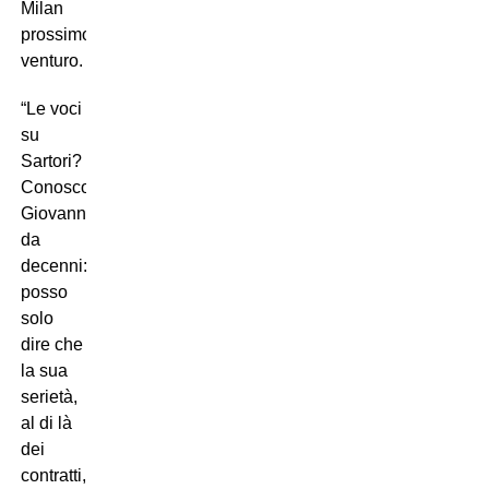
Milan
prossimo
venturo.
“Le voci
su
Sartori?
Conosco
Giovanni
da
decenni:
posso
solo
dire che
la sua
serietà,
al di là
dei
contratti,