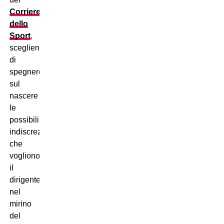
Corriere
dello
Sport
,
scegliendo
di
spegnere
sul
nascere
le
possibili
indiscrezioni
che
vogliono
il
dirigente
nel
mirino
del