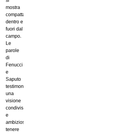
si
mostra
compatta
dentro e
fuori dal
campo.
Le
parole
di
Fenucci
e
Saputo
testimoniano
una
visione
condivisa
e
ambiziosa:
tenere