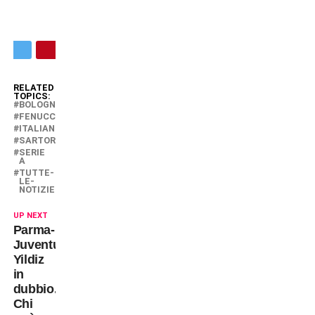
RELATED
TOPICS:
BOLOGNA
FENUCCI
ITALIANO
SARTORI
SERIE
A
TUTTE-
LE-
NOTIZIE
UP NEXT
Parma-
Juventus:
Yildiz
in
dubbio.
Chi