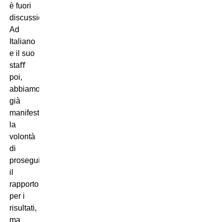
è fuori
discussione.
Ad
Italiano
e il suo
staﬀ
poi,
abbiamo
già
manifestato
la
volontà
di
proseguire
il
rapporto:
per i
risultati,
ma