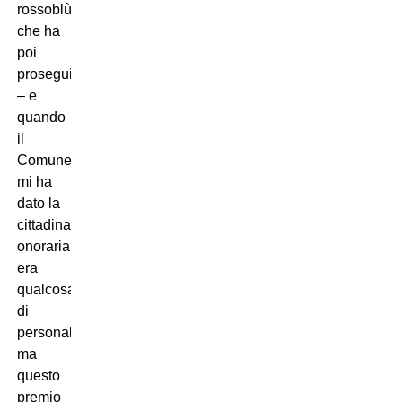
rossoblù,
che ha
poi
proseguito
– e
quando
il
Comune
mi ha
dato la
cittadinanza
onoraria
era
qualcosa
di
personale,
ma
questo
premio