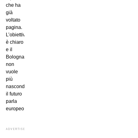
che ha
già
voltato
pagina.
L’obiettivo
è chiaro
e il
Bologna
non
vuole
più
nascondersi:
il futuro
parla
europeo.
ADVERTISEMENT