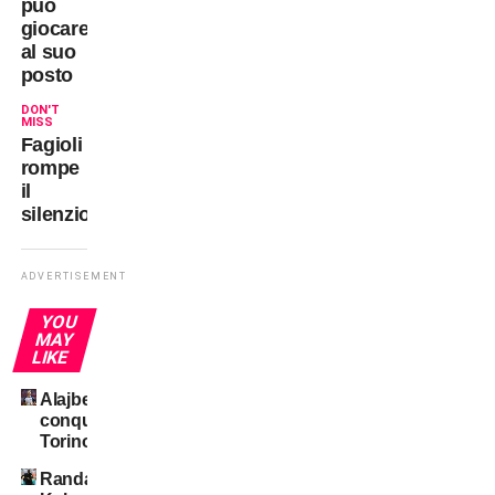
può
giocare
al suo
posto
DON'T
MISS
Fagioli
rompe
il
silenzio
ADVERTISEMENT
YOU
MAY
LIKE
Alajbegovic
conquista
Torino
Randal