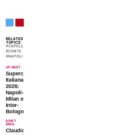
RELATED
TOPICS:
CAPELLO
CONTE
NAPOLI
UP NEXT
Supercoppa
Italiana
2026:
Napoli-
Milan e
Inter-
Bologna
DON'T
MISS
Claudio