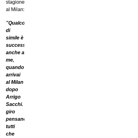
stagione
al Milan:
”
Qualcosa
di
simile è
successo
anche a
me,
quando
arrivai
al Milan
dopo
Arrigo
Sacchi.
‘In
giro
pensano
tutti
che