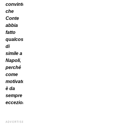
convinto
che
Conte
abbia
fatto
qualcosa
di
simile a
Napoli,
perché
come
motivatore
è da
sempre
eccezionale.
ADVERTISEMENT