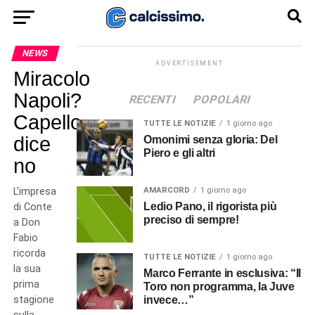
NEWS
ADVERTISEMENT
Miracolo
Napoli?
RECENTI
POPOLARI
Capello
TUTTE LE NOTIZIE
1 giorno ago
dice
Omonimi senza gloria: Del
Piero e gli altri
no
L’impresa
AMARCORD
1 giorno ago
Ledio Pano, il rigorista più
di Conte
preciso di sempre!
a Don
Fabio
ricorda
TUTTE LE NOTIZIE
1 giorno ago
la sua
Marco Ferrante in esclusiva: “Il
prima
Toro non programma, la Juve
stagione
invece…”