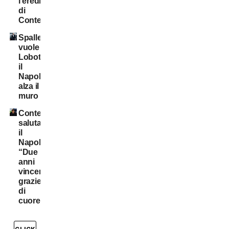
l’eredità
di
Conte”
Spalletti
vuole
Lobotka:
il
Napoli
alza il
muro
Conte
saluta
il
Napoli:
“Due
anni
vincenti,
grazie
di
cuore”