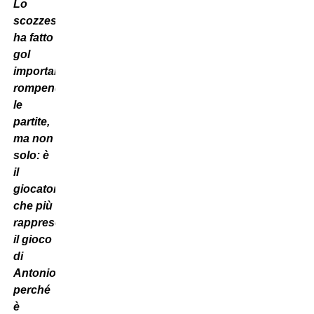
Lo
scozzese
ha fatto
gol
importanti,
rompendo
le
partite,
ma non
solo: è
il
giocatore
che più
rappresenta
il gioco
di
Antonio,
perché
è