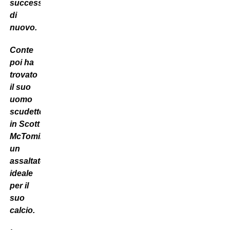
successo
di
nuovo
.
Conte
poi ha
trovato
il suo
uomo
scudetto
in Scott
McTominay,
un
assaltatore
ideale
per il
suo
calcio.