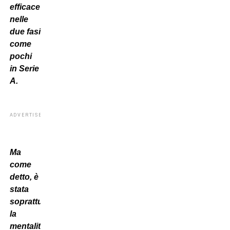
efficace
nelle
due fasi
come
pochi
in Serie
A.
ADVERTISEMENT
Ma
come
detto,
è
stata
soprattutto
la
mentalità