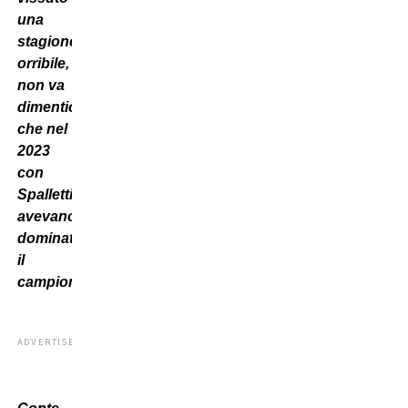
una
stagione
orribile,
non va
dimenticato
che nel
2023
con
Spalletti
avevano
dominato
il
campionato.
ADVERTISEMENT