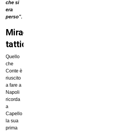
che si
era
perso”.
Miracolo
tattico
Quello
che
Conte è
riuscito
a fare a
Napoli
ricorda
a
Capello
la sua
prima