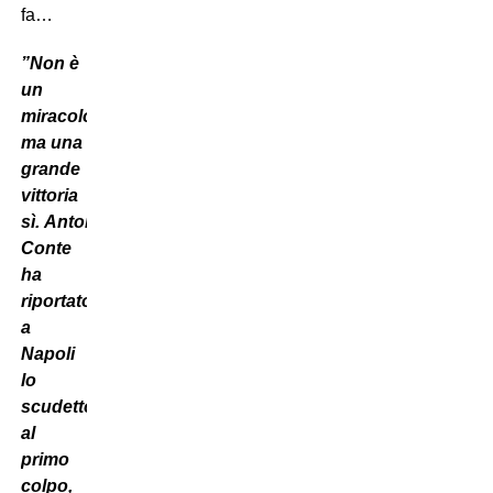
fa…
”
Non è
un
miracolo,
ma una
grande
vittoria
sì.
Antonio
Conte
ha
riportato
a
Napoli
lo
scudetto
al
primo
colpo,