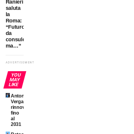
Ranieri
saluta
la
Roma:
“Futuro
da
consulente
ma…”
ADVERTISEMENT
YOU
MAY
LIKE
Antonio
Vergara,
rinnovo
fino
al
2031