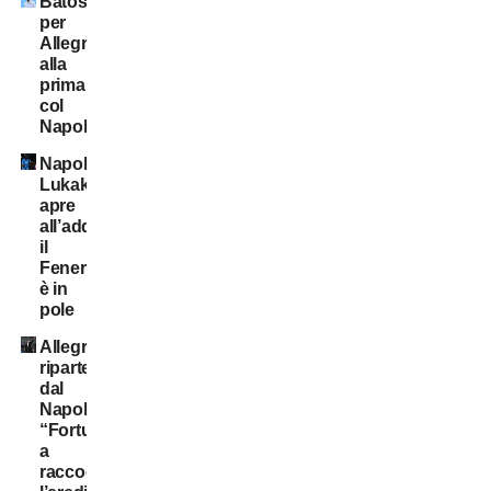
Batosta
per
Allegri
alla
prima
col
Napoli
Napoli:
Lukaku
apre
all’addio,
il
Fenerbahçe
è in
pole
Allegri
riparte
dal
Napoli:
“Fortunato
a
raccogliere