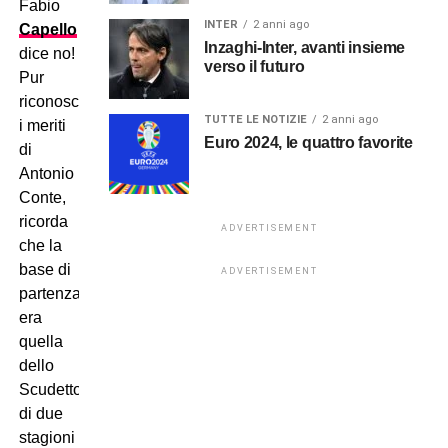
Fabio
INTER
2 anni ago
Capello
Inzaghi-Inter, avanti insieme
dice no!
verso il futuro
Pur
riconoscendo
TUTTE LE NOTIZIE
2 anni ago
i meriti
Euro 2024, le quattro favorite
di
Antonio
Conte,
ricorda
ADVERTISEMENT
che la
base di
ADVERTISEMENT
partenza
era
quella
dello
Scudetto
di due
stagioni