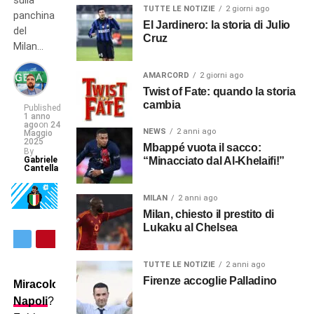
sulla
TUTTE LE NOTIZIE
2 giorni ago
panchina
El Jardinero: la storia di Julio
del
Cruz
Milan…
AMARCORD
2 giorni ago
Twist of Fate: quando la storia
cambia
Published
1 anno
ago
on
24
NEWS
2 anni ago
Maggio
2025
Mbappé vuota il sacco:
By
Gabriele
“Minacciato dal Al-Khelaifi!”
Cantella
MILAN
2 anni ago
Milan, chiesto il prestito di
Lukaku al Chelsea
TUTTE LE NOTIZIE
2 anni ago
Firenze accoglie Palladino
Miracolo
Napoli
?