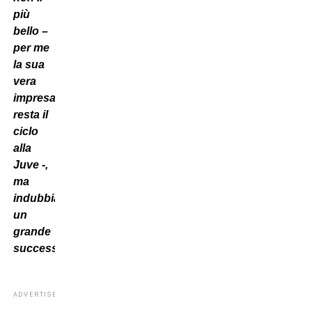
più
bello –
per me
la sua
vera
impresa
resta il
ciclo
alla
Juve -,
ma
indubbiamente
un
grande
successo
”.
ADVERTISEMENT