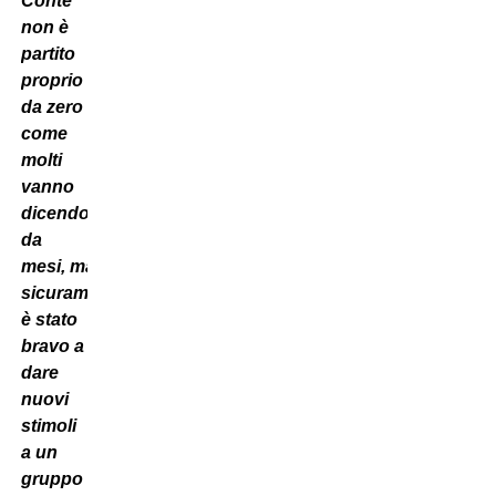
Conte
non è
partito
proprio
da zero
come
molti
vanno
dicendo
da
mesi,
ma
sicuramente
è stato
bravo a
dare
nuovi
stimoli
a un
gruppo