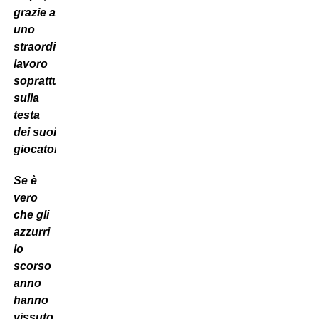
grazie a
uno
straordinario
lavoro
soprattutto
sulla
testa
dei suoi
giocatori.
Se è
vero
che gli
azzurri
lo
scorso
anno
hanno
vissuto