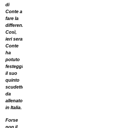
di
Conte a
fare la
differenza.
[…]
Così,
ieri sera
Conte
ha
potuto
festeggiare
il suo
quinto
scudetto
da
allenatore
in Italia.
Forse
non il