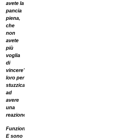
avete la
pancia
piena,
che
non
avete
più
voglia
di
vincere’,
ripetevo
loro per
stuzzicarli
ad
avere
una
reazione.
Funzionò.
E sono