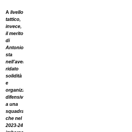
A
livello
tattico,
invece,
il merito
di
Antonio
sta
nell’aver
ridato
solidità
e
organizzazione
difensiva
a una
squadra
che nel
2023-24