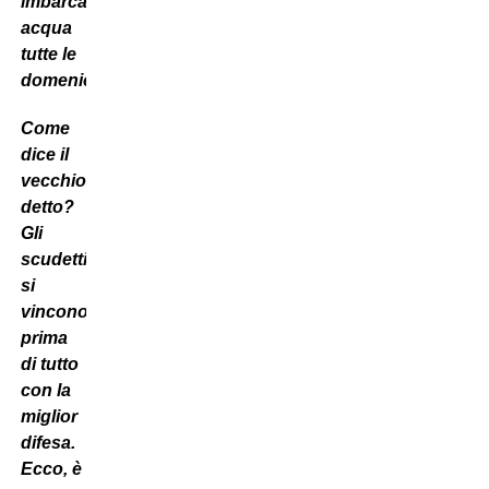
imbarcava
acqua
tutte le
domeniche.
Come
dice il
vecchio
detto?
Gli
scudetti
si
vincono
prima
di tutto
con la
miglior
difesa.
Ecco, è