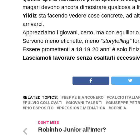
magari devono ancora dimostrare qualcosa a liv
Yildiz
sta facendo vedere cose concrete, ad alto
arrivarci.
Apprezziamo i giovani, certo, ma con equilibrio
Servono meno etichette, meno
“storytelling”
for
Essere promettenti a 18-19-20 anni è solo l’ini
Lasciamoli lavorare senza esaltarli eccessi
RELATED TOPICS:
BEPPE BIANCONERO
CALCIO ITALIA
FULVIO COLLOVATI
GIOVANI TALENTI
GIUSEPPE PETR
PIO ESPOSITO
PRESSIONE MEDIATICA
SERIE A
DON'T MISS
Robinho Junior all’Inter?