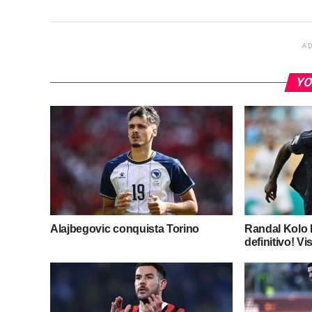
A
YO
Alajbegovic conquista Torino
Randal Kolo M
definitivo! Vis