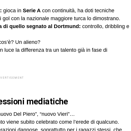
:
gioca in
Serie A
con continuità, ha doti tecniche
 i gol con la nazionale maggiore turca lo dimostrano.
pia di quello segnato al Dortmund:
controllo, dribbling e
os’è? Un alieno?
uce la differenza tra un talento già in fase di
DVERTISEMENT
ressioni mediatiche
 “nuovo Del Piero”, “nuovo Vieri”…
nto viene subito celebrato come l’erede di qualcuno.
azioni dannose, soprattutto per i ragazzi stessi, che