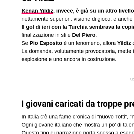
Kenan Yildiz
, invece, è già su un altro livello
nettamente superiori, visione di gioco, e anche
Il gol di ieri con la Turchia sembrava la co
finalizzazione in stile
Del Piero
.
Se
Pio Esposito
è un fenomeno, allora
Yildiz
c
La domanda, volutamente provocatoria, mette in l
esplosione e uno ancora in costruzione.
A
I giovani caricati da troppe p
In Italia c’è una fame cronica di “nuovo Totti”,
Ogni giovane italiano che mostra un po’ di tale
Questo tipo di narrazione porta spesso a esager