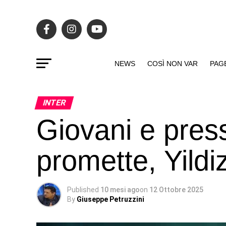
NEWS
COSÌ NON VAR
PAG
INTER
Giovani e press
promette, Yildi
Published
10 mesi ago
on
12 Ottobre 2025
By
Giuseppe Petruzzini