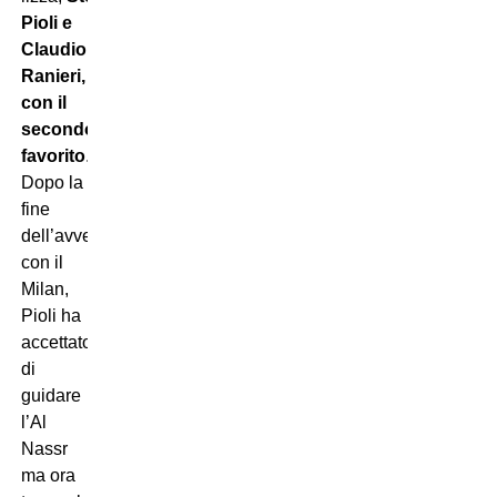
Pioli e
Claudio
Ranieri,
con il
secondo
favorito
.
Dopo la
fine
dell’avventura
con il
Milan,
Pioli ha
accettato
di
guidare
l’Al
Nassr
ma ora