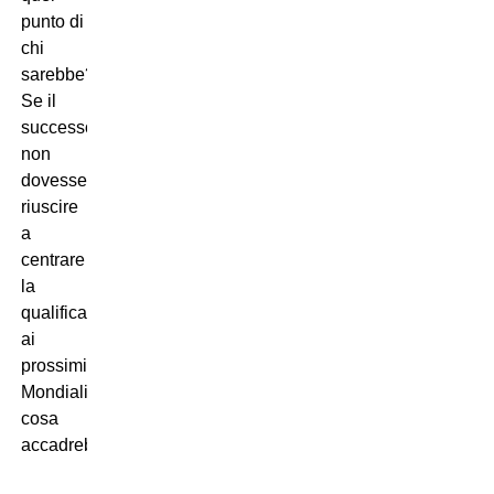
punto di
chi
sarebbe?
Se il
successore
non
dovesse
riuscire
a
centrare
la
qualificazione
ai
prossimi
Mondiali,
cosa
accadrebbe?