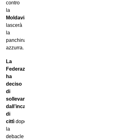
contro
la
Moldavia
poi
lascerà
la
panchina
azzurra.
La
Federazione
ha
deciso
di
sollevarlo
dall’incarico
di
cittì
dopo
la
debacle