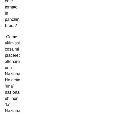
ed è
tornato
in
panchina.
E ora?
“Come
ultimissima
cosa mi
piacerebbe
allenare
una
Nazionale.
Ho detto
‘una’
nazionale,
eh, non
‘la’
Nazionale”,