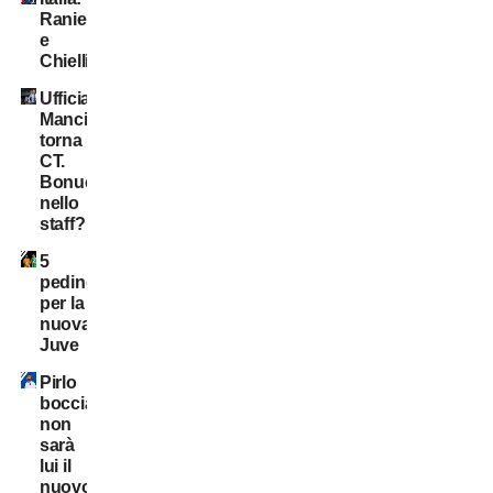
Ranieri
e
Chiellini?
Ufficiale:
Mancini
torna
CT.
Bonucci
nello
staff?
5
pedine
per la
nuova
Juve
Pirlo
bocciato:
non
sarà
lui il
nuovo