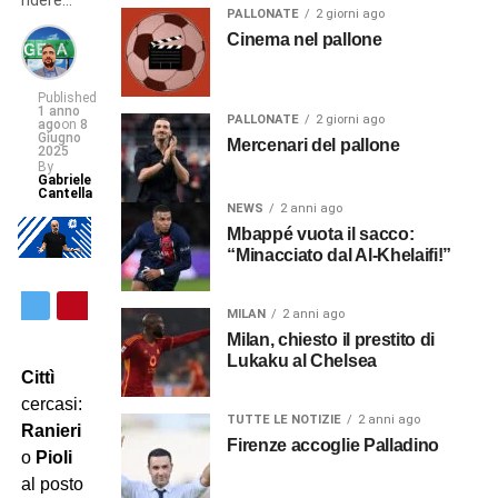
ridere…
PALLONATE
2 giorni ago
Cinema nel pallone
Published
1 anno
PALLONATE
2 giorni ago
ago
on
8
Giugno
Mercenari del pallone
2025
By
Gabriele
Cantella
NEWS
2 anni ago
Mbappé vuota il sacco:
“Minacciato dal Al-Khelaifi!”
MILAN
2 anni ago
Milan, chiesto il prestito di
Lukaku al Chelsea
Cittì
cercasi:
TUTTE LE NOTIZIE
2 anni ago
Ranieri
Firenze accoglie Palladino
o
Pioli
al posto