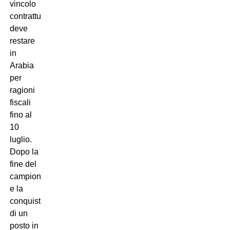
vincolo
contrattuale
deve
restare
in
Arabia
per
ragioni
fiscali
fino al
10
luglio.
Dopo la
fine del
campionato
e la
conquista
di un
posto in