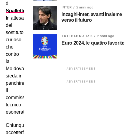
di
INTER
2 anni ago
Spalletti
?
Inzaghi-Inter, avanti insieme
In attesa
verso il futuro
del
sostituto,
TUTTE LE NOTIZIE
2 anni ago
curioso
Euro 2024, le quattro favorite
che
contro
la
Moldova
ADVERTISEMENT
sieda in
ADVERTISEMENT
panchina
il
commissario
tecnico
esonerato…
Chiunque
accetterà