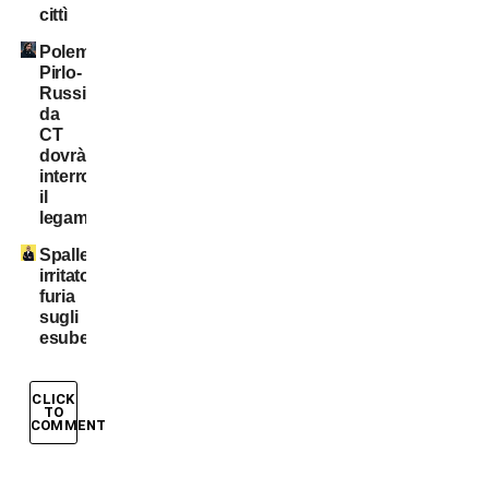
cittì
Polemica
Pirlo-
Russia:
da
CT
dovrà
interrompere
il
legame
Spalletti
irritato:
furia
sugli
esuberi!
CLICK
TO
COMMENT