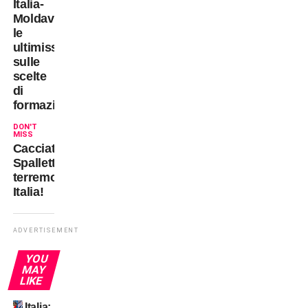
Italia-
Moldavia:
le
ultimissime
sulle
scelte
di
formazione
DON'T
MISS
Cacciato
Spalletti:
terremoto
Italia!
ADVERTISEMENT
YOU
MAY
LIKE
Italia: