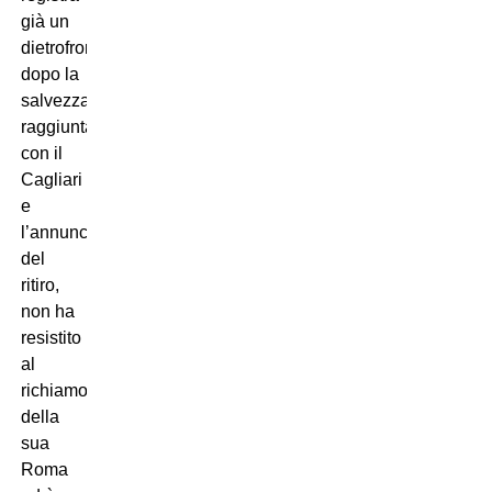
già un
dietrofront:
dopo la
salvezza
raggiunta
con il
Cagliari
e
l’annuncio
del
ritiro,
non ha
resistito
al
richiamo
della
sua
Roma