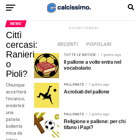
NEWS
ADVERTISEMENT
Cittì
cercasi:
RECENTI
POPOLARI
Ranieri
TUTTE LE NOTIZIE
1 giorno ago
o
Il pallone a volte entra nel
vocabolario
Pioli?
Chiunque
PALLONATE
1 giorno ago
Acrobati del pallone
accetterà
l’incarico,
eredetirà
una
PALLONATE
1 giorno ago
patata
Religione e pallone: per chi
bollente
tifano i Papi?
mica da