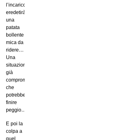
l’incarico,
eredetirà
una
patata
bollente
mica da
ridere…
Una
situazione
già
compromessa,
che
potrebbe
finire
peggio…
E poi la
colpa a
quel