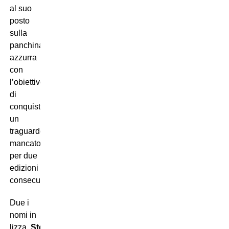
al suo
posto
sulla
panchina
azzurra
con
l’obiettivo
di
conquistare
un
traguardo
mancato
per due
edizioni
consecutive?
Due i
nomi in
lizza,
Stefano