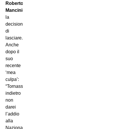
Roberto
Mancini
dopo
la
decisione
di
lasciare.
Anche
dopo il
suo
recente
‘mea
culpa’:
“Tornassi
indietro
non
darei
l’addio
alla
Nazionale,