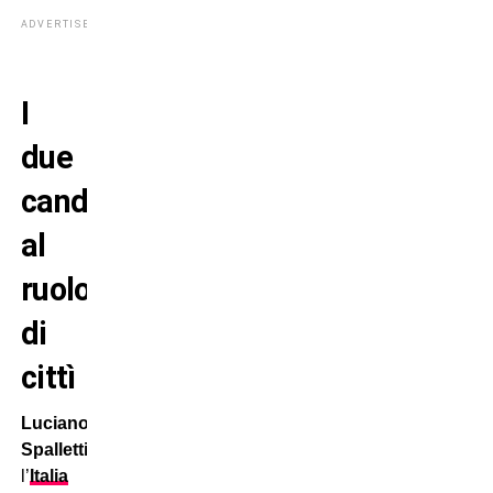
ADVERTISEMENT
I
due
candidati
al
ruolo
di
cittì
Luciano
Spalletti
guiderà
l’
Italia