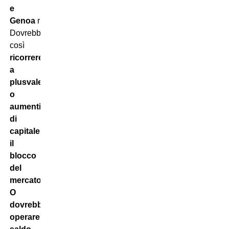
e
Genoa
rischiano…
Dovrebbero
così
ricorrere
a
plusvalenze
o
aumenti
di
capitale
per
evitare
il
blocco
del
mercato…
O
dovrebbero
operare a