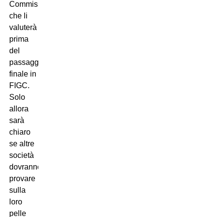
Commissione
che li
valuterà
prima
del
passaggio
finale in
FIGC.
Solo
allora
sarà
chiaro
se altre
società
dovranno
provare
sulla
loro
pelle