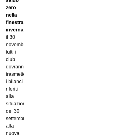
saldo
zero
nella
finestra
invernale
. Entro
il 30
novembre
tutti i
club
dovranno
trasmettere
i bilanci
riferiti
alla
situazione
del 30
settembre
alla
nuova