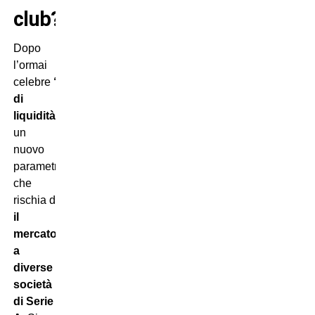
club?
Dopo
l’ormai
celebre
“indice
di
liquidità”
c’è
un
nuovo
parametro
che
rischia di
bloccare
il
mercato
a
diverse
società
di Serie