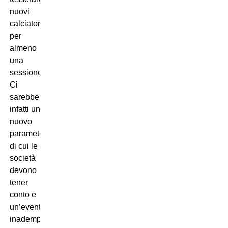
nuovi
calciatori
per
almeno
una
sessione…
Ci
sarebbe
infatti un
nuovo
parametro
di cui le
società
devono
tener
conto e
un’eventuale
inadempienza