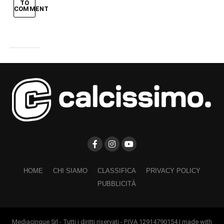
TO
COMMENT
HOME
CHI SIAMO
CLASSIFICA
PRIVACY POLICY
PUBBLICITÀ
Mediacinque Srl - Tutti i diritti riservati - P.IVA 12914790154 | made with