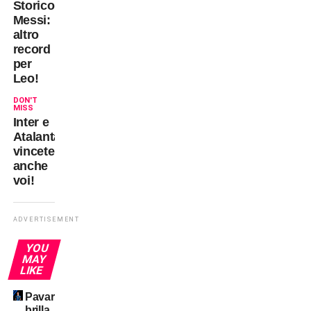
Storico
Messi:
altro
record
per
Leo!
DON'T
MISS
Inter e
Atalanta,
vincete
anche
voi!
ADVERTISEMENT
YOU
MAY
LIKE
Pavard
brilla,