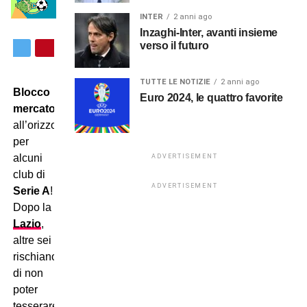
INTER
2 anni ago
Inzaghi-Inter, avanti insieme
verso il futuro
TUTTE LE NOTIZIE
2 anni ago
Blocco
Euro 2024, le quattro favorite
mercato
all’orizzonte
per
alcuni
ADVERTISEMENT
club di
ADVERTISEMENT
Serie A
!
Dopo la
Lazio
,
altre sei
rischiano
di non
poter
tesserare