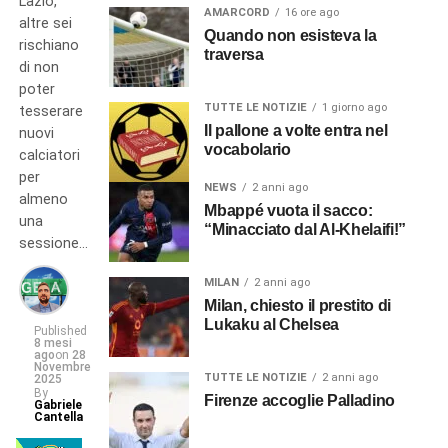
Lazio,
AMARCORD
16 ore ago
altre sei
Quando non esisteva la
rischiano
traversa
di non
poter
TUTTE LE NOTIZIE
1 giorno ago
tesserare
Il pallone a volte entra nel
nuovi
vocabolario
calciatori
per
NEWS
2 anni ago
almeno
Mbappé vuota il sacco:
una
“Minacciato dal Al-Khelaifi!”
sessione…
MILAN
2 anni ago
Milan, chiesto il prestito di
Lukaku al Chelsea
Published
8 mesi
ago
on
28
Novembre
TUTTE LE NOTIZIE
2 anni ago
2025
By
Firenze accoglie Palladino
Gabriele
Cantella