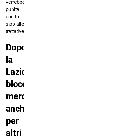
verrebbe
punita
con lo
stop alle
trattative!
Dopo
la
Lazio,
blocco
mercato
anche
per
altri