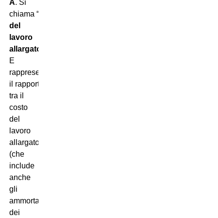
A
. Si
chiama “
costo
del
lavoro
allargato
”.
E
rappresenta
il rapporto
tra il
costo
del
lavoro
allargato
(che
include
anche
gli
ammortamenti
dei