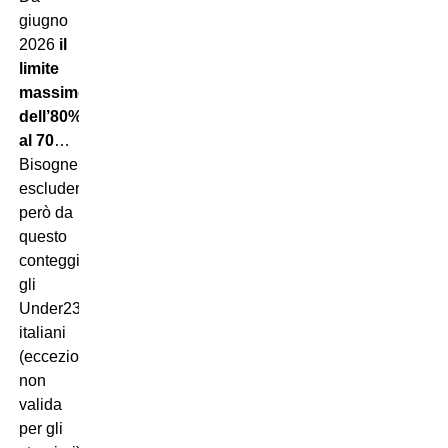
giugno
2026
il
limite
massimo
dell’80% passerà
al 70
…
Bisognerà
escludere
però da
questo
conteggio
gli
Under23
italiani
(eccezione
non
valida
per gli