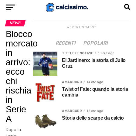
NEWS
ADVERTISEMENT
Blocco
mercato
RECENTI
POPOLARI
in
TUTTE LE NOTIZIE
13 ore ago
arrivo:
El Jardinero: la storia di Julio
Cruz
ecco
chi
AMARCORD
14 ore ago
rischia
Twist of Fate: quando la storia
cambia
in
Serie
AMARCORD
15 ore ago
A
Storia delle scarpe da calcio
Dopo la