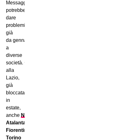
Messaggero,
potrebbe
dare
problemi
già
da gennaio
a
diverse
società. Oltre
alla
Lazio,
già
bloccata
in
estate,
anche
Napoli
,
Atalanta,
Fiorentina,
Torino