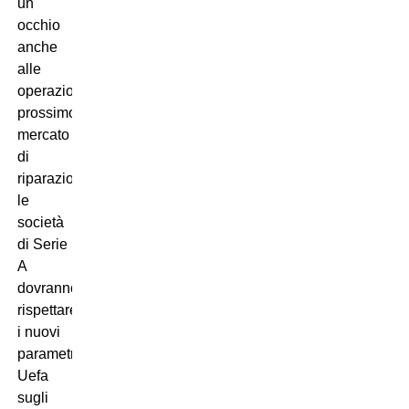
un
occhio
anche
alle
operazioni nel
prossimo
mercato
di
riparazione)
le
società
di Serie
A
dovranno
rispettare
i nuovi
parametri
Uefa
sugli