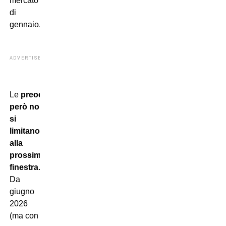
mercato
di
gennaio.
ADVERTISEMENT
Le
preoccupazioni
però non
si
limitano
alla
prossima
finestra
.
Da
giugno
2026
(ma con