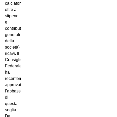
calciatori
oltre a
stipendi
e
contributi
generali
della
società) e i
ricavi. Il
Consiglio
Federale
ha
recentemente
approvato
l’abbassamento
di
questa
soglia…
Da