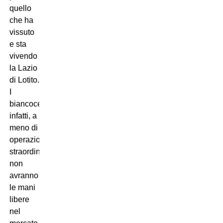
quello
che ha
vissuto
e sta
vivendo
la Lazio
di Lotito.
I
biancocelesti
infatti, a
meno di
operazioni
straordinari,
non
avranno
le mani
libere
nel