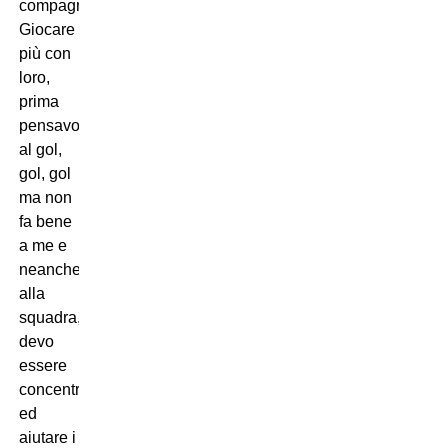
compagni.
Giocare
più con
loro,
prima
pensavo
al gol,
gol, gol
ma non
fa bene
a me e
neanche
alla
squadra,
devo
essere
concentrato
ed
aiutare i