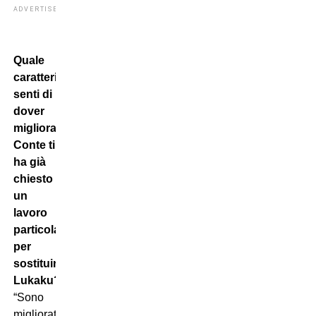
ADVERTISEMENT
Quale
caratteristica
senti di
dover
migliorare?
Conte ti
ha già
chiesto
un
lavoro
particolare
per
sostituire
Lukaku?
“Sono
migliorato