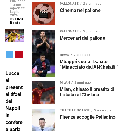
Published
PALLONATE
2 giorni ago
1 anno
ago
on
22
Cinema nel pallone
Luglio
2025
By
Luca
Boate
PALLONATE
2 giorni ago
Mercenari del pallone
NEWS
2 anni ago
Mbappé vuota il sacco:
“Minacciato dal Al-Khelaifi!”
Lucca
si
MILAN
2 anni ago
presenta
Milan, chiesto il prestito di
ai tifosi
Lukaku al Chelsea
del
Napoli
TUTTE LE NOTIZIE
2 anni ago
in
Firenze accoglie Palladino
conferenza
e parla