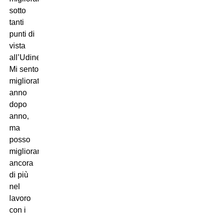
sotto
tanti
punti di
vista
all’Udinese.
Mi sento
migliorato
anno
dopo
anno,
ma
posso
migliorare
ancora
di più
nel
lavoro
con i