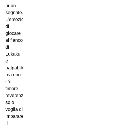
buon
segnale.
L’emozione
di
giocare
al fianco
di
Lukaku
è
palpabile,
ma non
c’è
timore
reverenziale:
solo
voglia di
imparare.
Il