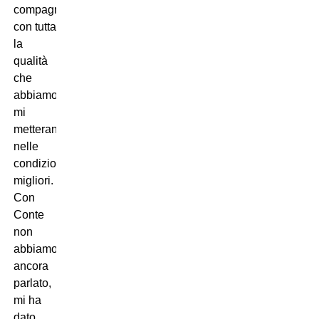
compagni
con tutta
la
qualità
che
abbiamo
mi
metteranno
nelle
condizioni
migliori.
Con
Conte
non
abbiamo
ancora
parlato,
mi ha
dato