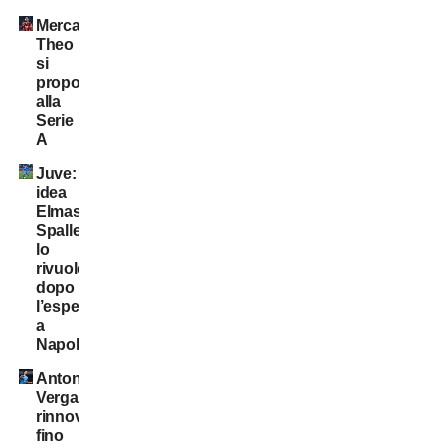
Mercato:
Theo
si
propone
alla
Serie
A
Juve:
idea
Elmas.
Spalletti
lo
rivuole
dopo
l’esperienza
a
Napoli
Antonio
Vergara,
rinnovo
fino