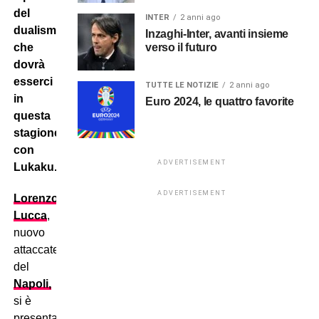
del
INTER
2 anni ago
dualismo
Inzaghi-Inter, avanti insieme
verso il futuro
che
dovrà
esserci
TUTTE LE NOTIZIE
2 anni ago
in
Euro 2024, le quattro favorite
questa
stagione
con
ADVERTISEMENT
Lukaku.
ADVERTISEMENT
Lorenzo
Lucca
,
nuovo
attaccate
del
Napoli,
si è
presentato