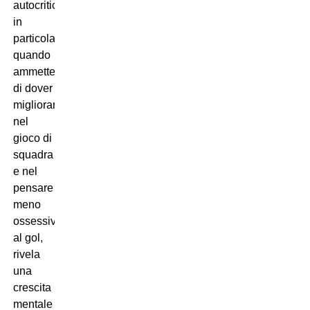
autocritica,
in
particolare
quando
ammette
di dover
migliorare
nel
gioco di
squadra
e nel
pensare
meno
ossessivamente
al gol,
rivela
una
crescita
mentale