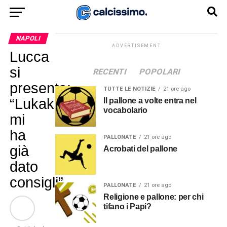
NAPOLI
ADVERTISEMENT
Lucca
si
RECENTI
POPOLARI
presenta:
TUTTE LE NOTIZIE
21 ore ago
“Lukaku
Il pallone a volte entra nel
vocabolario
mi
ha
PALLONATE
21 ore ago
già
Acrobati del pallone
dato
consigli”
PALLONATE
21 ore ago
Religione e pallone: per chi
tifano i Papi?