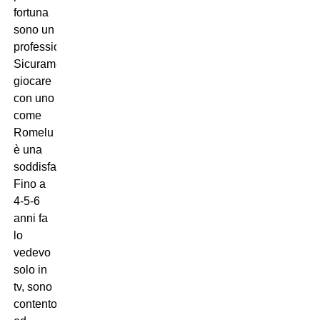
fortuna
sono un
professionista.
Sicuramente
giocare
con uno
come
Romelu
è una
soddisfazione.
Fino a
4-5-6
anni fa
lo
vedevo
solo in
tv, sono
contento