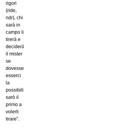
rigori
(ride,
ndr), chi
sarà in
campo li
tirerà e
deciderà
il mister
se
dovesse
esserci
la
possibilità
sarò il
primo a
volerli
tirare”.