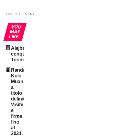
ADVERTISEMENT
YOU
MAY
LIKE
Alajbegovic
conquista
Torino
Randal
Kolo
Muani:
a
titolo
definitivo!
Visite
e
firma
fino
al
2031.