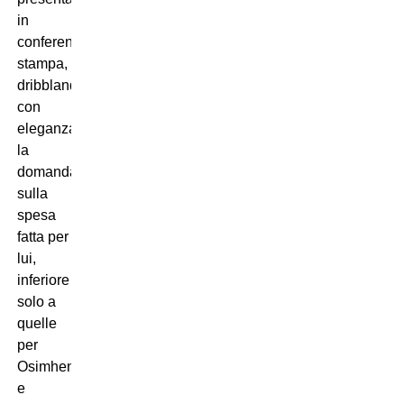
in
conferenza
stampa,
dribblando
con
eleganza
la
domanda
sulla
spesa
fatta per
lui,
inferiore
solo a
quelle
per
Osimhen
e