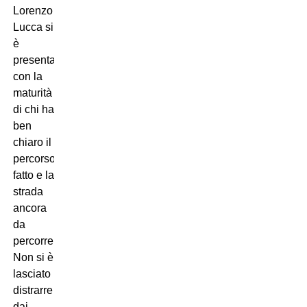
Lorenzo
Lucca si
è
presentato
con la
maturità
di chi ha
ben
chiaro il
percorso
fatto e la
strada
ancora
da
percorrere.
Non si è
lasciato
distrarre
dai