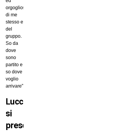
ed
orgoglioso
di me
stesso e
del
gruppo.
So da
dove
sono
partito e
so dove
voglio
arrivare”.
Lucca
si
presenta