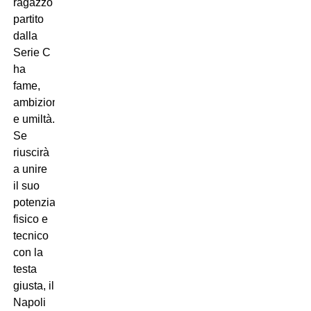
ragazzo
partito
dalla
Serie C
ha
fame,
ambizione
e umiltà.
Se
riuscirà
a unire
il suo
potenziale
fisico e
tecnico
con la
testa
giusta, il
Napoli