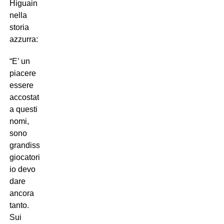
Higuain
nella
storia
azzurra:
“E’ un
piacere
essere
accostato
a questi
nomi,
sono
grandissimi
giocatori,
io devo
dare
ancora
tanto.
Sui