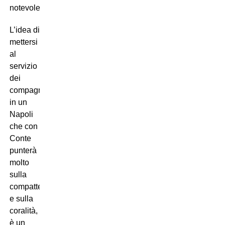
notevole.
L’idea di
mettersi
al
servizio
dei
compagni,
in un
Napoli
che con
Conte
punterà
molto
sulla
compattezza
e sulla
coralità,
è un