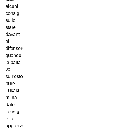
alcuni
consigli
sullo
stare
davanti
al
difensore
quando
la palla
va
sull’esterno,
pure
Lukaku
mi ha
dato
consigli
e lo
apprezzo