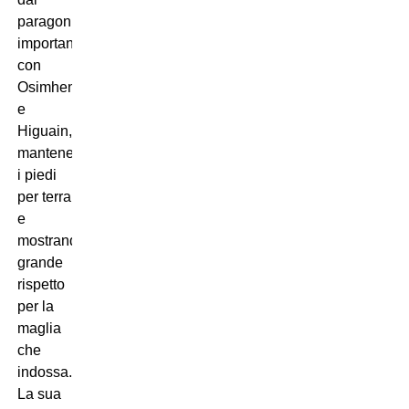
paragoni
importanti
con
Osimhen
e
Higuain,
mantenendo
i piedi
per terra
e
mostrando
grande
rispetto
per la
maglia
che
indossa.
La sua